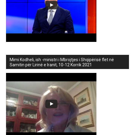
Mimi Kodheli, ish -ministri i Mbrojtjes i Shqipërisë flet në
Samitin për Lirinë e Iranit, 10-12 Korrik 2021