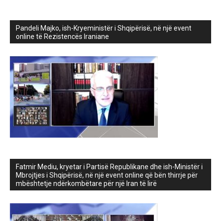
Pandeli Majko, ish-Kryeministër i Shqipërisë, në një event
online të Rezistencës Iraniane
Fatmir Mediu, kryetar i Partisë Republikane dhe ish-Ministër i
Mbrojtjes i Shqipërisë, në një event online që bën thirrje për
mbështetje ndërkombëtare për një Iran të lirë