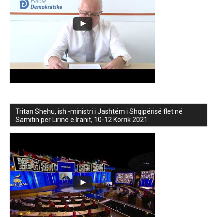
Tritan Shehu, ish -ministri i Jashtëm i Shqipërisë flet në
Samitin për Lirinë e Iranit, 10-12 Korrik 2021