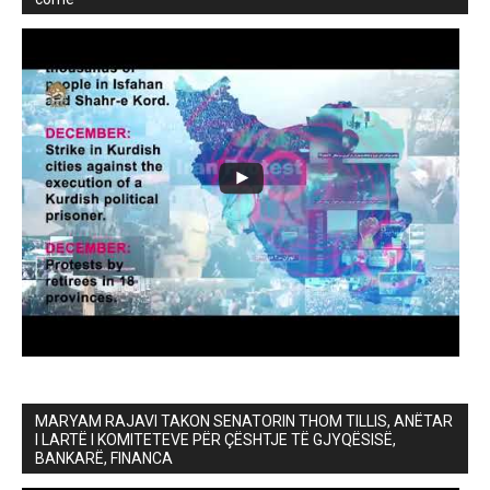
MARYAM RAJAVI TAKON SENATORIN THOM TILLIS, ANËTAR
I LARTË I KOMITETEVE PËR ÇËSHTJE TË GJYQËSISË,
BANKARË, FINANCA