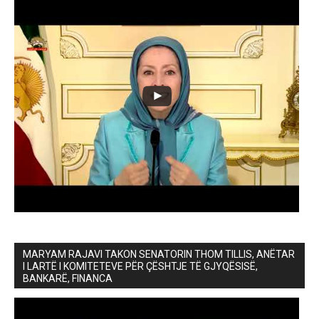
MARYAM RAJAVI TAKON SENATORIN THOM TILLIS, ANËTAR
I LARTË I KOMITETEVE PËR ÇËSHTJE TË GJYQËSISË,
BANKARË, FINANCA