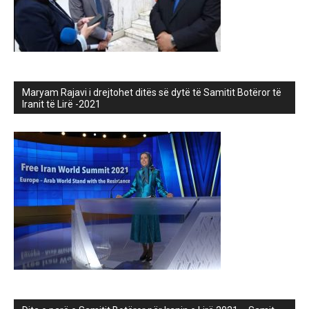
Maryam Rajavi i drejtohet ditës së dytë të Samitit Botëror të
Iranit të Lirë -2021