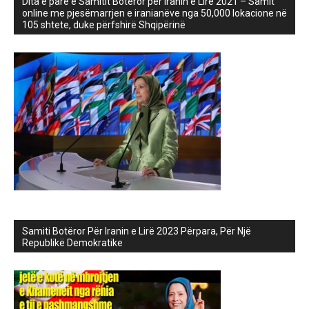
Dita e parë e Samitit Botëror për Iranin e Lirë 2021 – Samit
online me pjesëmarrjen e iranianëve nga 50,000 lokacione në
105 shtete, duke përfshirë Shqipërinë
Samiti Botëror Për Iranin e Lirë 2023 Përpara, Për Një
Republikë Demokratike