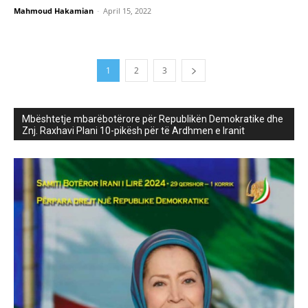
Mahmoud Hakamian
-
April 15, 2022
1
2
3
Mbështetje mbarëbotërore për Republikën Demokratike dhe
Znj. Raxhavi Plani 10-pikësh për të Ardhmen e Iranit