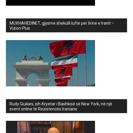
MUXHAHEDINET, gjysme shekulli lufte per lirine e Iranit –
Vizion Plus
Rudy Giuliani, ish-Kryetar i Bashkisë së New York, në një
event online të Rezistencës Iraniane