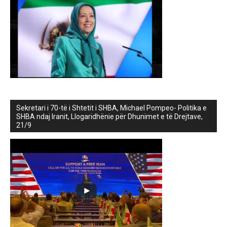
Sekretari i 70-të i Shtetit i SHBA, Michael Pompeo- Politika e
SHBA ndaj Iranit, Llogaridhënie për Dhunimet e të Drejtave,
21/9