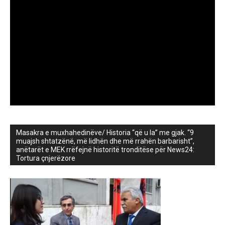
Masakra e muxhahedinëve/ Historia “që u la” me gjak. “9
muajsh shtatzënë, më lidhën dhe më rrahën barbarisht”,
anëtarët e MEK rrëfejnë historitë tronditëse për News24:
Tortura çnjerëzore