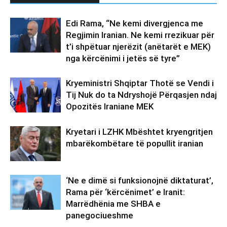
Edi Rama, “Ne kemi divergjenca me
Regjimin Iranian. Ne kemi rrezikuar për
t’i shpëtuar njerëzit (anëtarët e MEK)
nga kërcënimi i jetës së tyre”
Kryeministri Shqiptar Thotë se Vendi i
Tij Nuk do ta Ndryshojë Përqasjen ndaj
Opozitës Iraniane MEK
Kryetari i LZHK Mbështet kryengritjen
mbarëkombëtare të popullit iranian
‘Ne e dimë si funksionojnë diktaturat’,
Rama për ‘kërcënimet’ e Iranit:
Marrëdhënia me SHBA e
panegociueshme