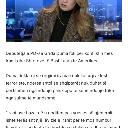
Deputetja e PD-së Grida Duma foli për konfliktin mes
Iranit dhe Shteteve të Bashkuara të Amerikës.
Duma deklaroi se regjimi iranian nuk ka fuqi aktesh
terroriste, ndërsa shtoi se shqiptarët nuk duhet të
përfshihen nga ndonjë panik apo të kenë ndonjë frikë
nga sulme të mundshme.
“
Irani ose bazat që u goditën pas vrasjes së gjeneralit
ishte tërësisht një lëvizje e Iranit për të mos humbur
fytyrën. Irani donte të thoshte se shiko se edhe ne mund