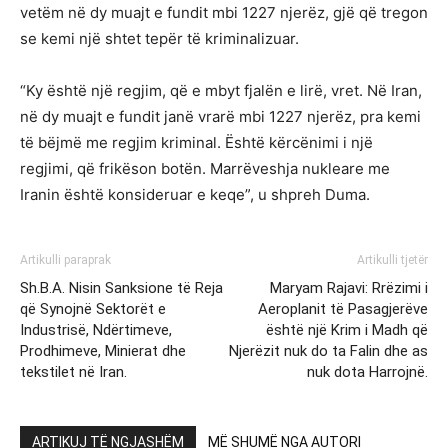
vetëm në dy muajt e fundit mbi 1227 njerëz, gjë që tregon
se kemi një shtet tepër të kriminalizuar.
“Ky është një regjim, që e mbyt fjalën e lirë, vret. Në Iran,
në dy muajt e fundit janë vrarë mbi 1227 njerëz, pra kemi
të bëjmë me regjim kriminal. Është kërcënimi i një
regjimi, që frikëson botën. Marrëveshja nukleare me
Iranin është konsideruar e keqe”, u shpreh Duma.
Artikulli paraprak
Artikulli tjetër
Sh.B.A. Nisin Sanksione të Reja
Maryam Rajavi: Rrëzimi i
që Synojnë Sektorët e
Aeroplanit të Pasagjerëve
Industrisë, Ndërtimeve,
është një Krim i Madh që
Prodhimeve, Minierat dhe
Njerëzit nuk do ta Falin dhe as
tekstilet në Iran.
nuk dota Harrojnë.
ARTIKUJ TË NGJASHËM
MË SHUMË NGA AUTORI