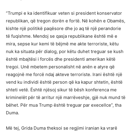
“Trumpi e ka identifikuar veten si president konservator
republikan, që tregon dorën e fortë. Në kohën e Obamës,
kishte një politikë paqësore dhe jo aq të një perandorie
të fuqishme. Mendoj se qasja republikane është më e
mira, sepse kur kemi të bëjmë me akte terroriste, këtu
nuk ka situata për dialog, por këtu duhet treguar se kush
është mbajtësi i forcës dhe presidenti amerikan këtë
tregoi. Unë mbetem personalisht në anën e atyre që
reagojnë me forcë ndaj akteve terroriste. Irani është një
vend ku individi është person që ka kapur shtetin, është
shteti vetë. Është njësoj sikur të bësh konferenca me
kriminelët për të arritur një marrëveshje, gjë nuk mund të
bëhet. Për mua Trump është treguar par execellce”, tha
Duma.
Më tej, Grida Duma theksoi se regjimi iranian ka vrarë