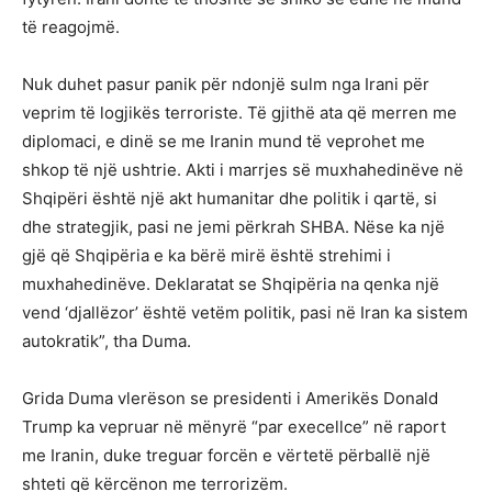
të reagojmë.
Nuk duhet pasur panik për ndonjë sulm nga Irani për
veprim të logjikës terroriste. Të gjithë ata që merren me
diplomaci, e dinë se me Iranin mund të veprohet me
shkop të një ushtrie. Akti i marrjes së muxhahedinëve në
Shqipëri është një akt humanitar dhe politik i qartë, si
dhe strategjik, pasi ne jemi përkrah SHBA. Nëse ka një
gjë që Shqipëria e ka bërë mirë është strehimi i
muxhahedinëve. Deklaratat se Shqipëria na qenka një
vend ‘djallëzor’ është vetëm politik, pasi në Iran ka sistem
autokratik”, tha Duma.
Grida Duma vlerëson se presidenti i Amerikës Donald
Trump ka vepruar në mënyrë “par execellce” në raport
me Iranin, duke treguar forcën e vërtetë përballë një
shteti që kërcënon me terrorizëm.