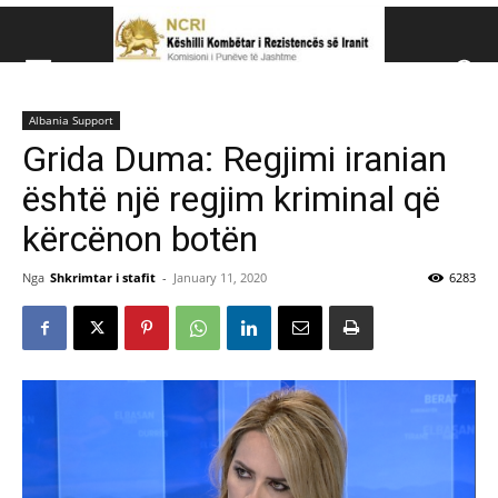
Këshillit Kombëtar të R
Albania Support
Këshillit Kombëtar të Rezistencës së Iranit (NCRI)
Grida Duma: Regjimi iranian
është një regjim kriminal që
kërcënon botën
Nga
Shkrimtar i stafit
-
January 11, 2020
6283