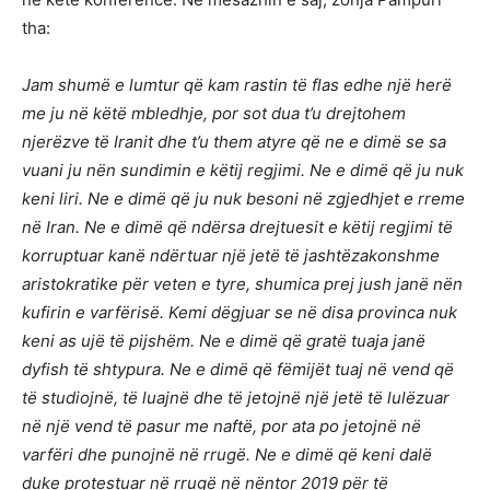
tha:
Jam shumë e lumtur që kam rastin të flas edhe një herë
me ju në këtë mbledhje, por sot dua t’u drejtohem
njerëzve të Iranit dhe t’u them atyre që ne e dimë se sa
vuani ju nën sundimin e këtij regjimi. Ne e dimë që ju nuk
keni liri. Ne e dimë që ju nuk besoni në zgjedhjet e rreme
në Iran. Ne e dimë që ndërsa drejtuesit e këtij regjimi të
korruptuar kanë ndërtuar një jetë të jashtëzakonshme
aristokratike për veten e tyre, shumica prej jush janë nën
kufirin e varfërisë. Kemi dëgjuar se në disa provinca nuk
keni as ujë të pijshëm. Ne e dimë që gratë tuaja janë
dyfish të shtypura. Ne e dimë që fëmijët tuaj në vend që
të studiojnë, të luajnë dhe të jetojnë një jetë të lulëzuar
në një vend të pasur me naftë, por ata po jetojnë në
varfëri dhe punojnë në rrugë. Ne e dimë që keni dalë
duke protestuar në rrugë në nëntor 2019 për të