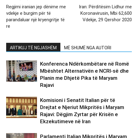
Regjimi iranian jep dënime me
Iran: Përditësim Lidhur me
vdekje e burgim për të
Koronavirusin, Mbi 62,600
parandaluar një kryengritje të
Vdekje, 29 Qershor 2020
re
ARTIKUJ TË NGJASHËM
MË SHUMË NGA AUTORI
Konferenca Ndërkombëtare në Romë
Mbështet Alternativën e NCRI-së dhe
Planin me Dhjetë Pika të Maryam
Rajavi
Komisioni i Senatit Italian për të
Drejtat e Njeriut Mikpritës i Maryam
Rajavi: Dëgjim Zyrtar për Krisën e
Ekzekutimeve në Iran
Parlamenti Italian Mikpritës i Maryam