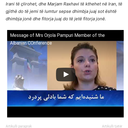
Irani të çlirohet, dhe Marjam Raxhavi të kthehet në Iran, të
gjithë do të jemi të lumtur sepse dhimbja juaj sot është
dhimbja jonë dhe fitorja juaj do të jetë fitorja jonë.
Message of Mrs Orjola Pampuri Member of the
Albanian COnference
Artikulli paraprak
Artikulli tjetër