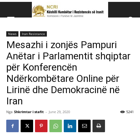
Këshillit Kombëtar të R
News
Iran Resistance
Këshillit Kombëtar të Rezistencës së Iranit (NCRI)
Mesazhi i zonjës Pampuri
Anëtar i Parlamentit shqiptar
për Konferencën
Ndërkombëtare Online për
Lirinë dhe Demokracinë në
Iran
Nga
Shkrimtar i stafit
-
June 29, 2020
5241