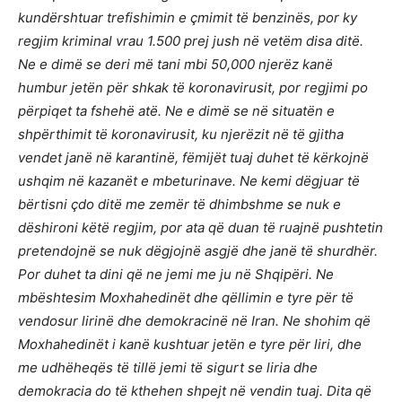
kundërshtuar trefishimin e çmimit të benzinës, por ky
regjim kriminal vrau 1.500 prej jush në vetëm disa ditë.
Ne e dimë se deri më tani mbi 50,000 njerëz kanë
humbur jetën për shkak të koronavirusit, por regjimi po
përpiqet ta fshehë atë. Ne e dimë se në situatën e
shpërthimit të koronavirusit, ku njerëzit në të gjitha
vendet janë në karantinë, fëmijët tuaj duhet të kërkojnë
ushqim në kazanët e mbeturinave. Ne kemi dëgjuar të
bërtisni çdo ditë me zemër të dhimbshme se nuk e
dëshironi këtë regjim, por ata që duan të ruajnë pushtetin
pretendojnë se nuk dëgjojnë asgjë dhe janë të shurdhër.
Por duhet ta dini që ne jemi me ju në Shqipëri. Ne
mbështesim Moxhahedinët dhe qëllimin e tyre për të
vendosur lirinë dhe demokracinë në Iran. Ne shohim që
Moxhahedinët i kanë kushtuar jetën e tyre për liri, dhe
me udhëheqës të tillë jemi të sigurt se liria dhe
demokracia do të kthehen shpejt në vendin tuaj. Dita që