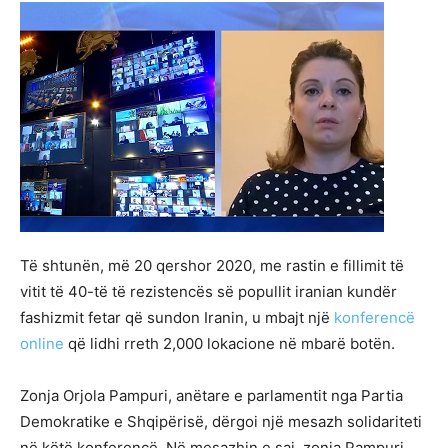
Të shtunën, më 20 qershor 2020, me rastin e fillimit të
vitit të 40-të të rezistencës së popullit iranian kundër
fashizmit fetar që sundon Iranin, u mbajt një
konferencë
online
që lidhi rreth 2,000 lokacione në mbarë botën.
Zonja Orjola Pampuri, anëtare e parlamentit nga Partia
Demokratike e Shqipërisë, dërgoi një mesazh solidariteti
në këtë konferencë. Në mesazhin e saj, zonja Pampuri