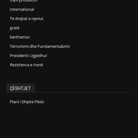
Irani proteston
International
Të drejtat e njeriut
gratë
bërthamor
Terrorizmi dhe Fundamentalizmi
Presidenti i zgjedhur
Rezistenca e Iranit
ÇËSHTJET
Plani i Dhjetë Pikës