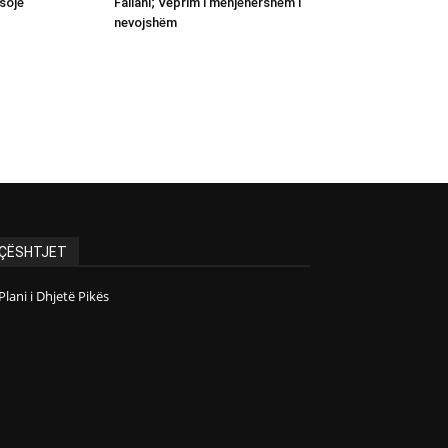
sojë
Fallahi; Veprim i menjëhershëm i
nevojshëm
ÇËSHTJET
Plani i Dhjetë Pikës