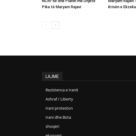
NCRI-së dhe Planin me Dhjetë
Maryam Rajavi: 
Pika të Maryam Rajavi
Krisën e Ekzeku
LAJME
Rezistenca e Iranit
Ashraf / Liberty
Irani proteston
Irani dhe Bota
shoqëri
ekonomi