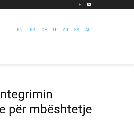
EN
FR
DE
IT
AR
ES
AL
Integrimin
rje për mbështetje