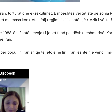
n, torturat dhe ekzekutimet. E mbështes vërtet atë që zonja Raj
t me masa konkrete këtij regjimi, i cili është një rrezik i vërte
n e 1988-ës. Është nevoja t’i jepet fund pandëshkueshmërisë. K
ë Iran.
ër popullin iranian që të jetojë në liri. Irani është një vend i 
 European
nter