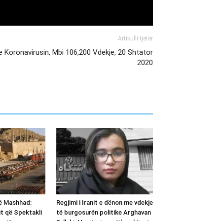
Artikulli tjetër
e Koronavirusin, Mbi 106,200 Vdekje, 20 Shtator
2020
ë Mashhad:
Regjimi i Iranit e dënon me vdekje
rit që Spektakli
të burgosurën politike Arghavan