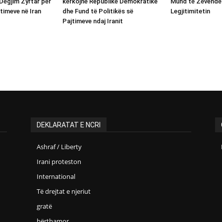
Dëgjim Zyrtar për
kërkojnë Republikë Demokratike
Mund të Zëvendë
timeve në Iran
dhe Fund të Politikës së
Legjitimitetin
Pajtimeve ndaj Iranit
DEKLARATAT E NCRI
Ashraf / Liberty
Irani proteston
International
Të drejtat e njeriut
gratë
bërthamor