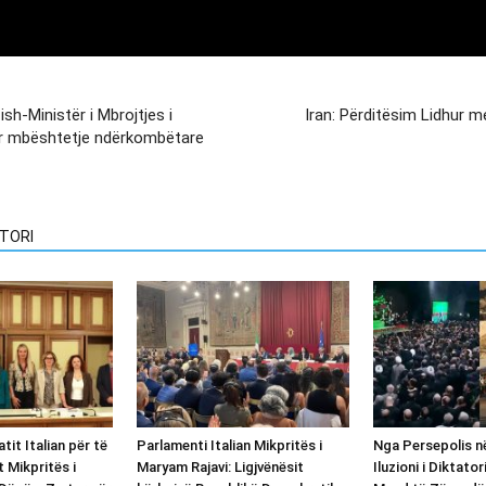
ish-Ministër i Mbrojtjes i
Iran: Përditësim Lidhur m
 për mbështetje ndërkombëtare
TORI
tit Italian për të
Parlamenti Italian Mikpritës i
Nga Persepolis n
t Mikpritës i
Maryam Rajavi: Ligjvënësit
Iluzioni i Diktato