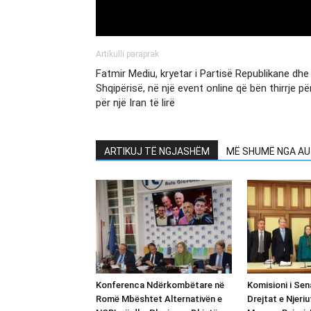
Artikulli paraprak
Fatmir Mediu, kryetar i Partisë Republikane dhe 
Shqipërisë, në një event online që bën thirrje
për një Iran të lirë
ARTIKUJ TË NGJASHËM
MË SHUMË NGA AU
Konferenca Ndërkombëtare në
Komisioni i Sena
Romë Mbështet Alternativën e
Drejtat e Njeriu