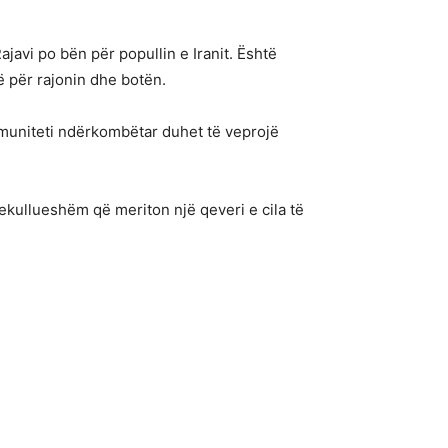
avi po bën për popullin e Iranit. Është
të për rajonin dhe botën.
omuniteti ndërkombëtar duhet të veprojë
mrekullueshëm që meriton një qeveri e cila të