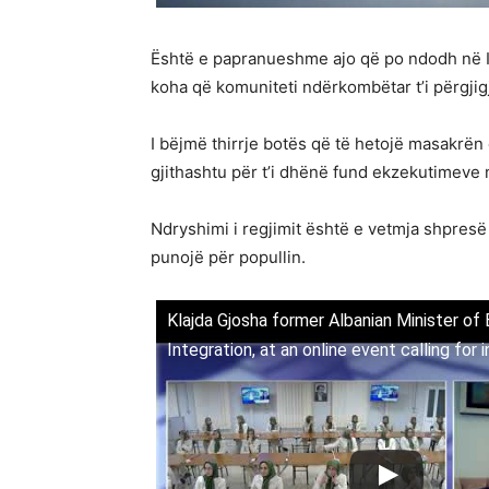
Është e papranueshme ajo që po ndodh në Ira
koha që komuniteti ndërkombëtar t’i përgjigje
I bëjmë thirrje botës që të hetojë masakrë
gjithashtu për t’i dhënë fund ekzekutimeve n
Ndryshimi i regjimit është e vetmja shpresë p
punojë për popullin.
Klajda Gjosha former Albanian Minister of
Integration, at an online event calling for i