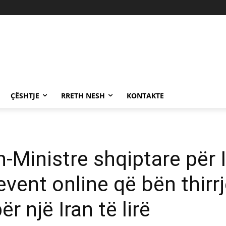
ÇËSHTJE
RRETH NESH
KONTAKTE
h-Ministre shqiptare për 
event online që bën thir
 një Iran të lirë