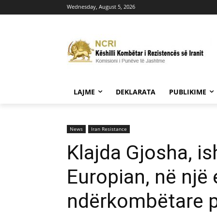
Wednesday, August 5, 2026
LAJME
DEKLARATA
PUBLIKIME
News
Iran Resistance
Klajda Gjosha, is
Europian, në një 
ndërkombëtare për