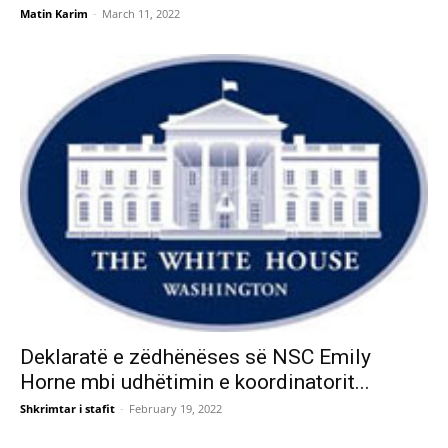
Matin Karim
-
March 11, 2022
Deklaratë e zëdhënëses së NSC Emily
Horne mbi udhëtimin e koordinatorit...
Shkrimtar i stafit
-
February 19, 2022