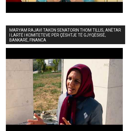
MARYAM RAJAVI TAKON SENATORIN THOM TILLIS, ANËTAR
I LARTË I KOMITETEVE PËR ÇËSHTJE TË GJYQËSISË,
BANKARË, FINANCA