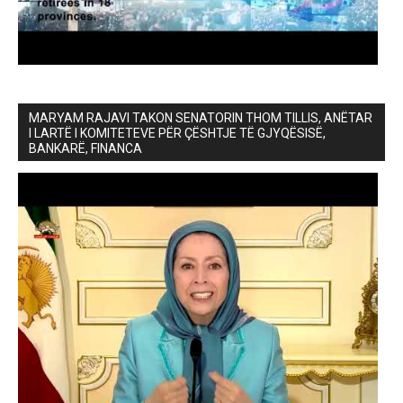
MARYAM RAJAVI TAKON SENATORIN THOM TILLIS, ANËTAR
I LARTË I KOMITETEVE PËR ÇËSHTJE TË GJYQËSISË,
BANKARË, FINANCA