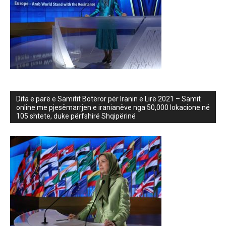
Dita e parë e Samitit Botëror për Iranin e Lirë 2021 – Samit
online me pjesëmarrjen e iranianëve nga 50,000 lokacione në
105 shtete, duke përfshirë Shqipërinë