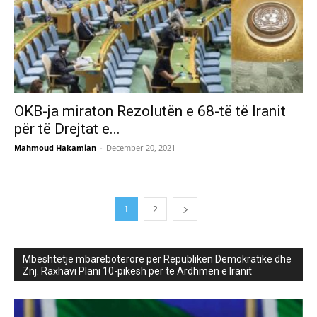
OKB-ja miraton Rezolutën e 68-të të Iranit
për të Drejtat e...
Mahmoud Hakamian
-
December 20, 2021
1
2
Mbështetje mbarëbotërore për Republikën Demokratike dhe
Znj. Raxhavi Plani 10-pikësh për të Ardhmen e Iranit