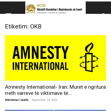
Këshillit Kombëtar të R
Etiketim: OKB
Këshillit Kombëtar të Rezistencës së Iranit (NCRI)
Amnesty International- Iran: Muret e ngritura
rreth varreve të viktimave të...
Shkrimtar i stafit
-
September 14, 2022