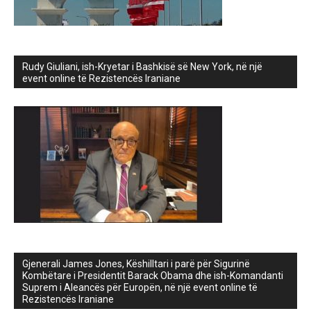
Rudy Giuliani, ish-Kryetar i Bashkisë së New York, në një
event online të Rezistencës Iraniane
Gjenerali James Jones, Këshilltari i parë për Sigurinë
Kombëtare i Presidentit Barack Obama dhe ish-Komandanti
Suprem i Aleancës për Europën, në një event online të
Rezistencës Iraniane