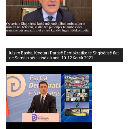
lulzim Basha, Kryetar i Partisë Demokratike të Shqipërisë flet
në Samitin për Lirinë e Iranit, 10-12 Korrik 2021