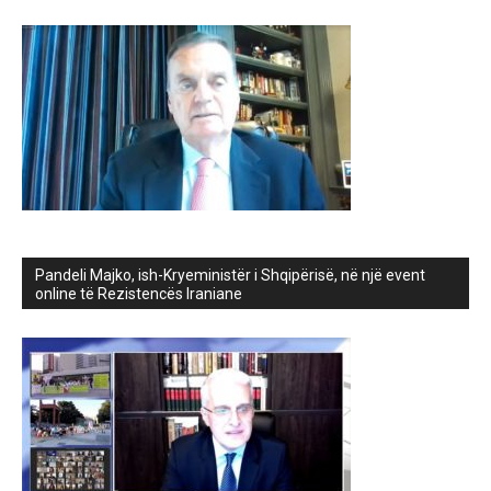
Pandeli Majko, ish-Kryeministër i Shqipërisë, në një event
online të Rezistencës Iraniane