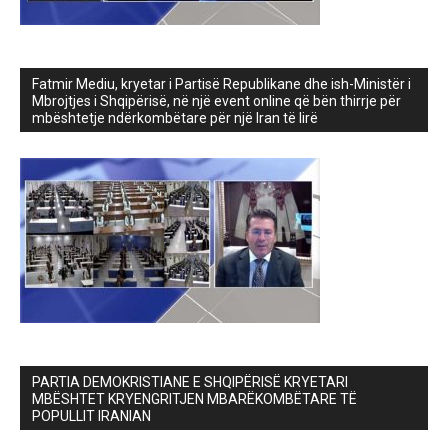
Fatmir Mediu, kryetar i Partisë Republikane dhe ish-Ministër i
Mbrojtjes i Shqipërisë, në një event online që bën thirrje për
mbështetje ndërkombëtare për një Iran të lirë
PARTIA DEMOKRISTIANE E SHQIPËRISË KRYETARI
MBËSHTET KRYENGRITJEN MBARËKOMBËTARE TË
POPULLIT IRANIAN