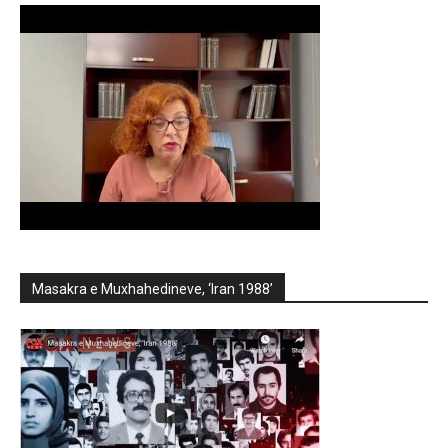
Masakra e Muxhahedineve, ‘Iran 1988’