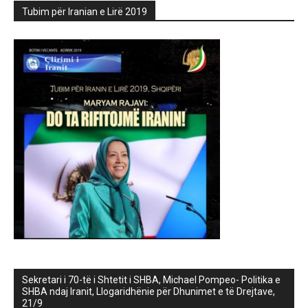
Tubim për Iranian e Lirë 2019
Sekretari i 70-të i Shtetit i SHBA, Michael Pompeo- Politika e
SHBA ndaj Iranit, Llogaridhënie për Dhunimet e të Drejtave,
21/9