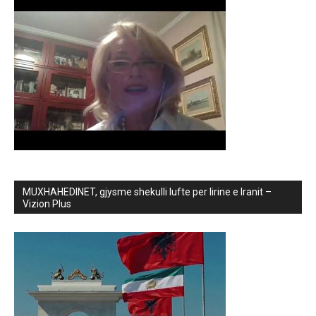
MUXHAHEDINET, gjysme shekulli lufte per lirine e Iranit –
Vizion Plus