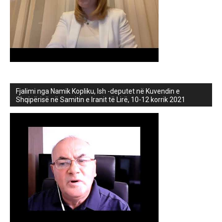
Fjalimi nga Namik Kopliku, Ish -deputet në Kuvendin e
Shqipërisë në Samitin e Iranit të Lirë, 10-12 korrik 2021