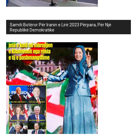
Samiti Botëror Për Iranin e Lirë 2023 Përpara, Për Një
Republikë Demokratike