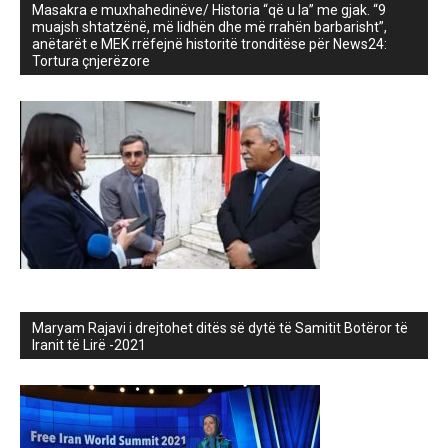
Masakra e muxhahedinëve/ Historia “që u la” me gjak. “9
muajsh shtatzënë, më lidhën dhe më rrahën barbarisht”,
anëtarët e MEK rrëfejnë historitë tronditëse për News24:
Tortura çnjerëzore
Maryam Rajavi i drejtohet ditës së dytë të Samitit Botëror të
Iranit të Lirë -2021