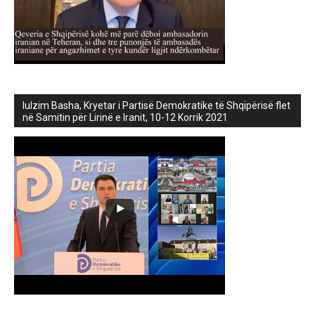
lulzim Basha, Kryetar i Partisë Demokratike të Shqipërisë flet
në Samitin për Lirinë e Iranit, 10-12 Korrik 2021