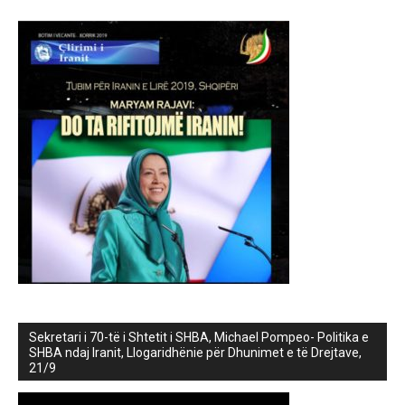
Sekretari i 70-të i Shtetit i SHBA, Michael Pompeo- Politika e
SHBA ndaj Iranit, Llogaridhënie për Dhunimet e të Drejtave,
21/9