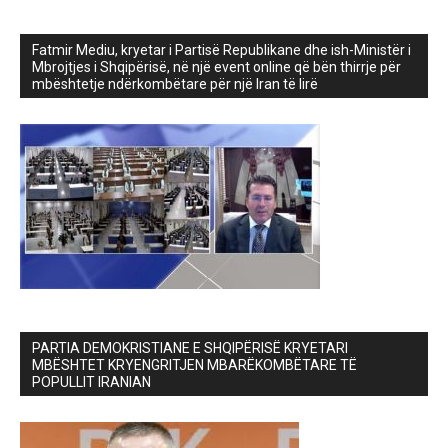
Fatmir Mediu, kryetar i Partisë Republikane dhe ish-Ministër i
Mbrojtjes i Shqipërisë, në një event online që bën thirrje për
mbështetje ndërkombëtare për një Iran të lirë
PARTIA DEMOKRISTIANE E SHQIPËRISË KRYETARI
MBËSHTET KRYENGRITJEN MBARËKOMBËTARE TË
POPULLIT IRANIAN