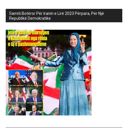
Samiti Botëror Për Iranin e Lirë 2023 Përpara, Për Një
Republikë Demokratike