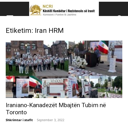
Këshillit Kombëtar të R
Etiketim: Iran HRM
Këshillit Kombëtar të Rezistencës së Iranit (NCRI)
Iraniano-Kanadezët Mbajtën Tubim në
Toronto
Shkrimtar i stafit
-
September 3, 2022