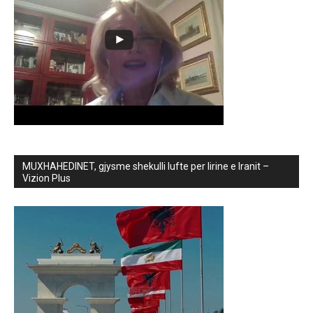
MUXHAHEDINET, gjysme shekulli lufte per lirine e Iranit –
Vizion Plus