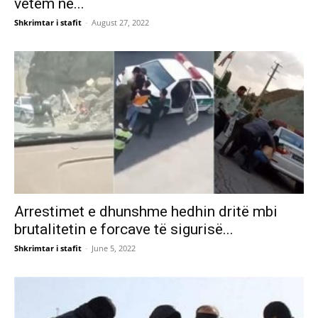
vetëm në...
Shkrimtar i stafit
-
August 27, 2022
Arrestimet e dhunshme hedhin dritë mbi
brutalitetin e forcave të sigurisë...
Shkrimtar i stafit
-
June 5, 2022