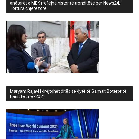
anëtarët e MEK rrëfejnë historitë tronditëse për News24:
Tortura çnjerëzore
Maryam Rajavi i drejtohet ditës së dytë të Samitit Botëror të
Iranit të Lirë -2021