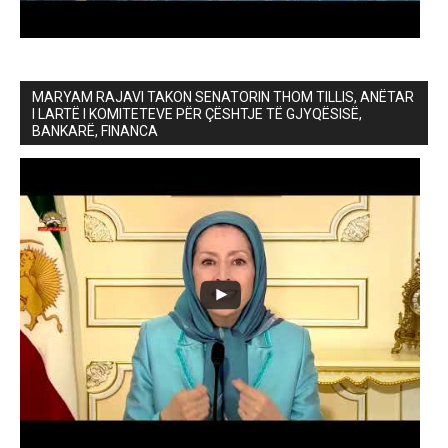
MARYAM RAJAVI TAKON SENATORIN THOM TILLIS, ANËTAR
I LARTË I KOMITETEVE PËR ÇËSHTJE TË GJYQËSISË,
BANKARË, FINANCA