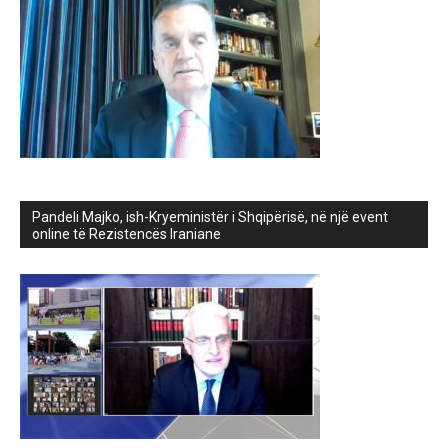
Pandeli Majko, ish-Kryeministër i Shqipërisë, në një event
online të Rezistencës Iraniane