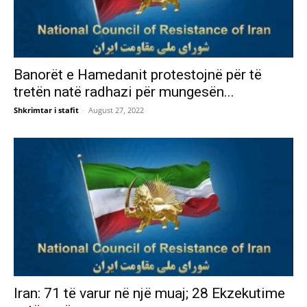
Banorët e Hamedanit protestojnë për të
tretën natë radhazi për mungesën...
Shkrimtar i stafit
-
August 27, 2022
Iran: 71 të varur në një muaj; 28 Ekzekutime