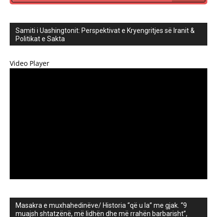
Samiti i Uashingtonit: Perspektivat e Kryengritjes së Iranit &
Politikat e Sakta
Video Player
Masakra e muxhahedinëve/ Historia “që u la” me gjak. “9
muajsh shtatzënë, më lidhën dhe më rrahën barbarisht”,