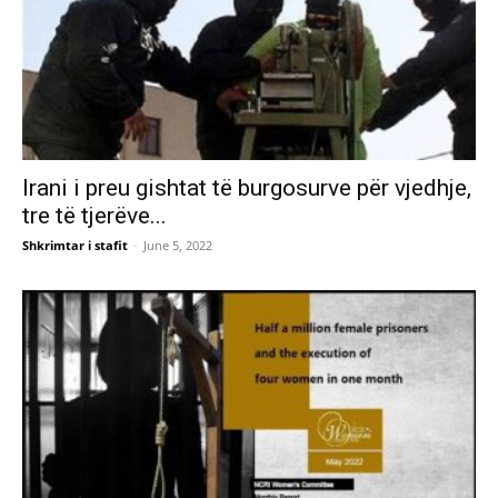
Irani i preu gishtat të burgosurve për vjedhje,
tre të tjerëve...
Shkrimtar i stafit
-
June 5, 2022