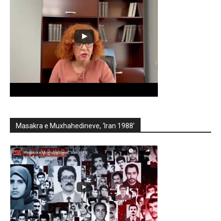
Masakra e Muxhahedineve, ‘Iran 1988’