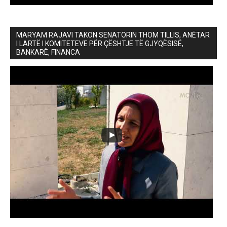
MARYAM RAJAVI TAKON SENATORIN THOM TILLIS, ANËTAR
I LARTË I KOMITETEVE PËR ÇËSHTJE TË GJYQËSISË,
BANKARË, FINANCA