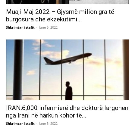
Muaji Maj 2022 – Gjysmë milion gra të
burgosura dhe ekzekutimi...
Shkrimtar i stafit
-
June 5, 2022
IRAN:6,000 infermierë dhe doktorë largohen
nga Irani në harkun kohor të...
Shkrimtar i stafit
-
June 3, 2022