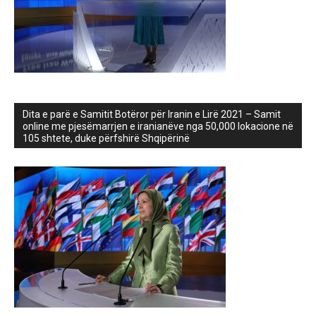
Dita e parë e Samitit Botëror për Iranin e Lirë 2021 – Samit
online me pjesëmarrjen e iranianëve nga 50,000 lokacione në
105 shtete, duke përfshirë Shqipërinë