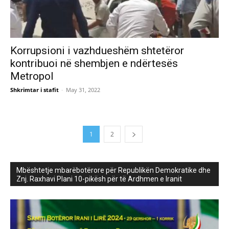
Korrupsioni i vazhdueshëm shtetëror
kontribuoi në shembjen e ndërtesës
Metropol
Shkrimtar i stafit
-
May 31, 2022
1
2
Mbështetje mbarëbotërore për Republikën Demokratike dhe
Znj. Raxhavi Plani 10-pikësh për të Ardhmen e Iranit