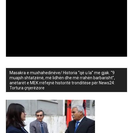
Masakra e muxhahedinëve/ Historia “që u la” me gjak. “9
muajsh shtatzënë, më lidhën dhe më rrahën barbarisht”,
anëtarët e MEK rrëfejnë historitë tronditëse për News24:
Tortura çnjerëzore