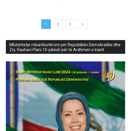
1
2
3
Mbështetje mbarëbotërore për Republikën Demokratike dhe
Znj. Raxhavi Plani 10-pikësh për të Ardhmen e Iranit