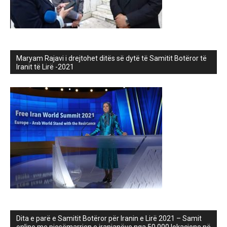
Maryam Rajavi i drejtohet ditës së dytë të Samitit Botëror të
Iranit të Lirë -2021
Dita e parë e Samitit Botëror për Iranin e Lirë 2021 – Samit
online me pjesëmarrjen e iranianëve nga 50,000 lokacione në