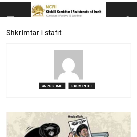
Këshillit Kombëtar të R
Shkrimtar i stafit
Këshillit Kombëtar të Rezistencës së Iranit (NCRI)
46 POSTIME
0 KOMENTET