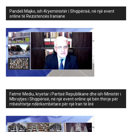
Pandeli Majko, ish-Kryeministër i Shqipërisë, në një event
online të Rezistencës Iraniane
Fatmir Mediu, kryetar i Partisë Republikane dhe ish-Ministër i
Mbrojtjes i Shqipërisë, në një event online që bën thirrje për
mbështetje ndërkombëtare për një Iran të lirë