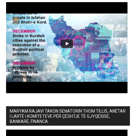
MARYAM RAJAVI TAKON SENATORIN THOM TILLIS, ANËTAR
I LARTË I KOMITETEVE PËR ÇËSHTJE TË GJYQËSISË,
BANKARË, FINANCA