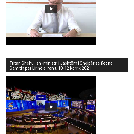
Tritan Shehu, ish -ministri i Jashtëm i Shqipërisë flet në
Samitin për Lirinë e Iranit, 10-12 Korrik 2021