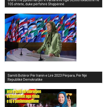
105 shtete, duke përfshirë Shqipërinë
Samiti Botëror Për Iranin e Lirë 2023 Përpara, Për Një
Republikë Demokratike