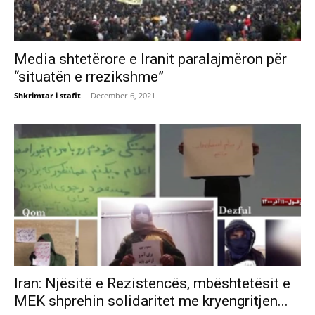
Media shtetërore e Iranit paralajmëron për
“situatën e rrezikshme”
Shkrimtar i stafit
-
December 6, 2021
Iran: Njësitë e Rezistencës, mbështetësit e
MEK shprehin solidaritet me kryengritjen...