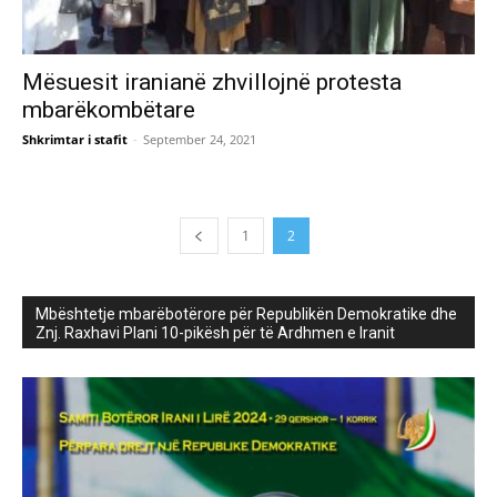
Mësuesit iranianë zhvillojnë protesta
mbarëkombëtare
Shkrimtar i stafit
-
September 24, 2021
1
2
Mbështetje mbarëbotërore për Republikën Demokratike dhe
Znj. Raxhavi Plani 10-pikësh për të Ardhmen e Iranit