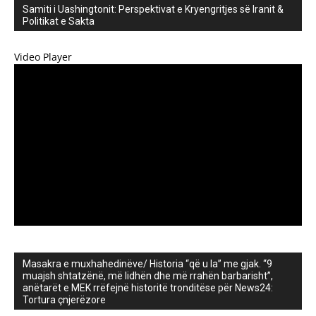
Samiti i Uashingtonit: Perspektivat e Kryengritjes së Iranit &
Politikat e Sakta
Video Player
Masakra e muxhahedinëve/ Historia “që u la” me gjak. “9
muajsh shtatzënë, më lidhën dhe më rrahën barbarisht”,
anëtarët e MEK rrëfejnë historitë tronditëse për News24:
Tortura çnjerëzore