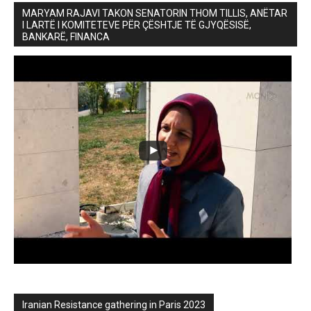
MARYAM RAJAVI TAKON SENATORIN THOM TILLIS, ANËTAR
I LARTË I KOMITETEVE PËR ÇËSHTJE TË GJYQËSISË,
BANKARË, FINANCA
Iranian Resistance gathering in Paris 2023