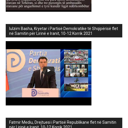
lulzim Basha, Kryetar i Partisë Demokratike të Shqipërisë flet
në Samitin për Lirinë e Iranit, 10-12 Korrik 2021
Fatmir Mediu, Drejtuesi i Partisë Republikane flet në Samitin
për Lirinë e Iranit, 10-12 Korrik 2021