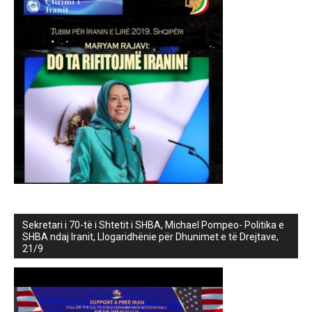
Sekretari i 70-të i Shtetit i SHBA, Michael Pompeo- Politika e
SHBA ndaj Iranit, Llogaridhënie për Dhunimet e të Drejtave,
21/9