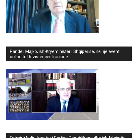
Pandeli Majko, ish-Kryeministër i Shqipërisë, në një event
online të Rezistencës Iraniane