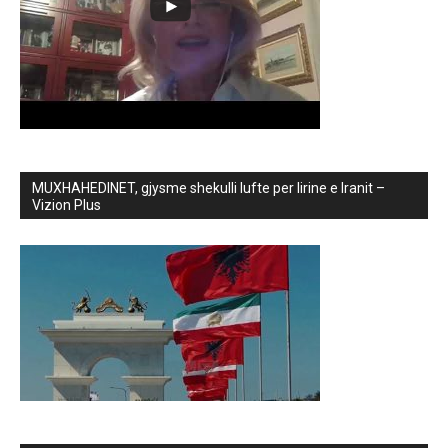
MUXHAHEDINET, gjysme shekulli lufte per lirine e Iranit –
Vizion Plus