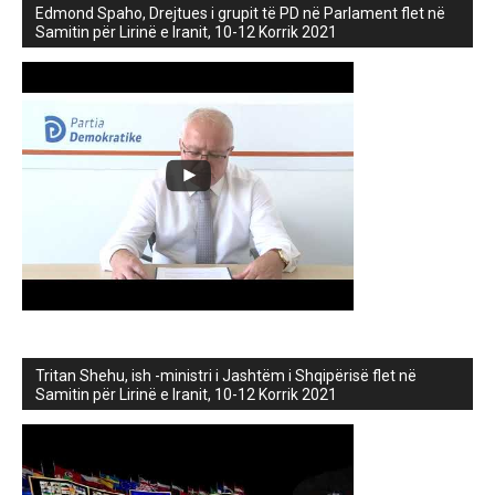
Edmond Spaho, Drejtues i grupit të PD në Parlament flet në
Samitin për Lirinë e Iranit, 10-12 Korrik 2021
Tritan Shehu, ish -ministri i Jashtëm i Shqipërisë flet në
Samitin për Lirinë e Iranit, 10-12 Korrik 2021