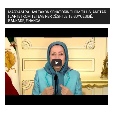
MARYAM RAJAVI TAKON SENATORIN THOM TILLIS, ANËTAR
I LARTË I KOMITETEVE PËR ÇËSHTJE TË GJYQËSISË,
BANKARË, FINANCA