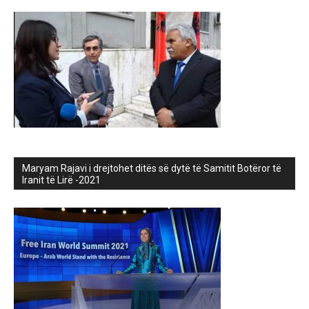
Maryam Rajavi i drejtohet ditës së dytë të Samitit Botëror të
Iranit të Lirë -2021