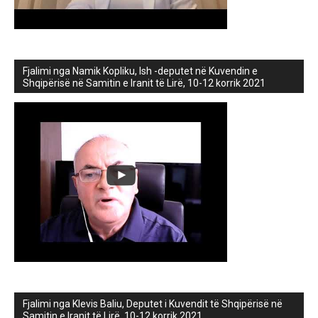
Fjalimi nga Namik Kopliku, Ish -deputet në Kuvendin e
Shqipërisë në Samitin e Iranit të Lirë, 10-12 korrik 2021
Fjalimi nga Klevis Baliu, Deputet i Kuvendit të Shqipërisë në
Samitin e Iranit të Lirë, 10-12 korrik 2021