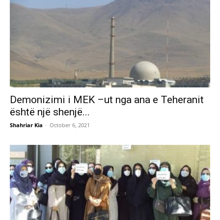
Demonizimi i MEK –ut nga ana e Teheranit
është një shenjë...
Shahriar Kia
-
October 6, 2021