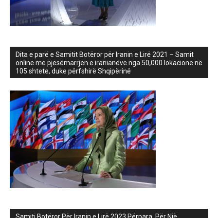
Dita e parë e Samitit Botëror për Iranin e Lirë 2021 – Samit
online me pjesëmarrjen e iranianëve nga 50,000 lokacione në
105 shtete, duke përfshirë Shqipërinë
Samiti Botëror Për Iranin e Lirë 2023 Përpara, Për Një