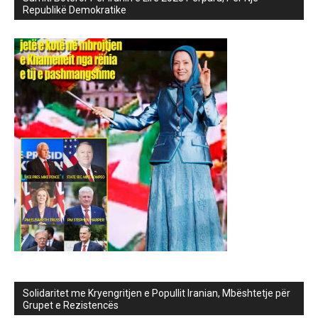
Republikë Demokratike
Solidaritet me Kryengritjen e Popullit Iranian, Mbështetje për
Grupet e Rezistencës