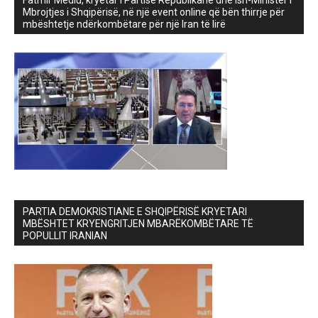
Fatmir Mediu, kryetar i Partisë Republikane dhe ish-Ministër i
Mbrojtjes i Shqipërisë, në një event online që bën thirrje për
mbështetje ndërkombëtare për një Iran të lirë
PARTIA DEMOKRISTIANE E SHQIPËRISË KRYETARI
MBËSHTET KRYENGRITJEN MBARËKOMBËTARE TË
POPULLIT IRANIAN