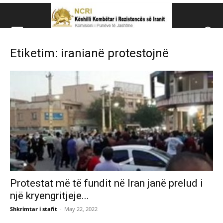
Këshillit Kombëtar të R
Etiketim: iranianë protestojnë
Këshillit Kombëtar të Rezistencës së Iranit (NCRI)
Protestat më të fundit në Iran janë prelud i
një kryengritjeje...
Shkrimtar i stafit
-
May 22, 2022