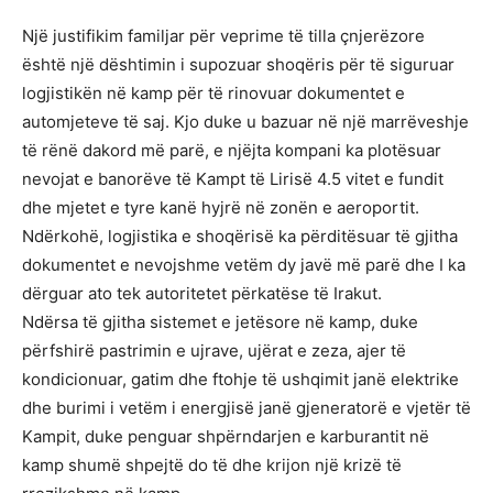
Një justifikim familjar për veprime të tilla çnjerëzore
është një dështimin i supozuar shoqëris për të siguruar
logjistikën në kamp për të rinovuar dokumentet e
automjeteve të saj. Kjo duke u bazuar në një marrëveshje
të rënë dakord më parë, e njëjta kompani ka plotësuar
nevojat e banorëve të Kampt të Lirisë 4.5 vitet e fundit
dhe mjetet e tyre kanë hyjrë në zonën e aeroportit.
Ndërkohë, logjistika e shoqërisë ka përditësuar të gjitha
dokumentet e nevojshme vetëm dy javë më parë dhe I ka
dërguar ato tek autoritetet përkatëse të Irakut.
Ndërsa të gjitha sistemet e jetësore në kamp, duke
përfshirë pastrimin e ujrave, ujërat e zeza, ajer të
kondicionuar, gatim dhe ftohje të ushqimit janë elektrike
dhe burimi i vetëm i energjisë janë gjeneratorë e vjetër të
Kampit, duke penguar shpërndarjen e karburantit në
kamp shumë shpejtë do të dhe krijon një krizë të