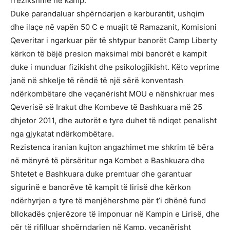
rrezikshme në kamp.
Duke parandaluar shpërndarjen e karburantit, ushqim
dhe ilaçe në vapën 50 C e muajit të Ramazanit, Komisioni
Qeveritar i ngarkuar për të shtypur banorët Camp Liberty
kërkon të bëjë presion maksimal mbi banorët e kampit
duke i munduar fizikisht dhe psikologjikisht. Këto veprime
janë në shkelje të rëndë të një sërë konventash
ndërkombëtare dhe veçanërisht MOU e nënshkruar mes
Qeverisë së Irakut dhe Kombeve të Bashkuara më 25
dhjetor 2011, dhe autorët e tyre duhet të ndiqet penalisht
nga gjykatat ndërkombëtare.
Rezistenca iranian kujton angazhimet me shkrim të bëra
në mënyrë të përsëritur nga Kombet e Bashkuara dhe
Shtetet e Bashkuara duke premtuar dhe garantuar
sigurinë e banorëve të kampit të lirisë dhe kërkon
ndërhyrjen e tyre të menjëhershme për t’i dhënë fund
bllokadës çnjerëzore të imponuar në Kampin e Lirisë, dhe
për të rifilluar shpërndarjen në Kamp, veçanërisht