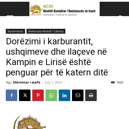
Këshillit Kombëtar të R
Statements
Deklarata-Ashraf / Liberty
Këshillit Kombëtar të Rezistencës së Iranit (NCRI)
Dorëzimi i karburantit,
ushqimeve dhe ilaçeve në
Kampin e Lirisë është
penguar për të katern ditë
Nga
Shkrimtar i stafit
-
July 1, 2016
1625