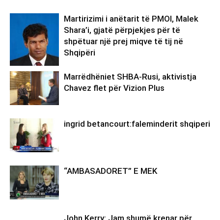
Martirizimi i anëtarit të PMOI, Malek
Shara’i, gjatë përpjekjes për të
shpëtuar një prej miqve të tij në
Shqipëri
Marrëdhëniet SHBA-Rusi, aktivistja
Chavez flet për Vizion Plus
ingrid betancourt:faleminderit shqiperi
“AMBASADORET” E MEK
John Kerry: Jam shumë krenar për