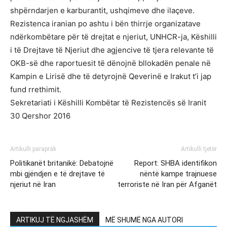
shpërndarjen e karburantit, ushqimeve dhe ilaçeve.
Rezistenca iranian po ashtu i bën thirrje organizatave
ndërkombëtare për të drejtat e njeriut, UNHCR-ja, Këshilli
i të Drejtave të Njeriut dhe agjencive të tjera relevante të
OKB-së dhe raportuesit të dënojnë bllokadën penale në
Kampin e Lirisë dhe të detyrojnë Qeverinë e Irakut t’i jap
fund rrethimit.
Sekretariati i Këshilli Kombëtar të Rezistencës së Iranit
30 Qershor 2016
Artikulli paraprak
Artikulli tjetër
Politikanët britanikë: Debatojnë
Report: SHBA identifikon
mbi gjëndjen e të drejtave të
nëntë kampe trajnuese
njeriut në Iran
terroriste në Iran për Afganët
ARTIKUJ TË NGJASHËM
MË SHUMË NGA AUTORI