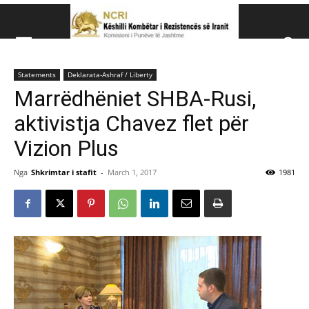
Këshillit Kombëtar të R
Statements
Deklarata-Ashraf / Liberty
Këshillit Kombëtar të Rezistencës së Iranit (NCRI)
Marrëdhëniet SHBA-Rusi,
aktivistja Chavez flet për
Vizion Plus
Nga
Shkrimtar i stafit
-
March 1, 2017
1981