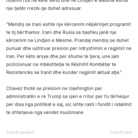
ndikimi rus ne ketë vend dhe ne Lindjen e Mesme është
nje tjetër rrezik qe duhet adresuar.
“Mendoj se Irani eshte nje kërcenim nëpërmjet programit
te tij bërthamor. Irani dhe Rusia se bashku janë nje
kërcenim ne Lindjen e Mesme. Prandaj mendoj se duhet
punuar dhe ushtruar presion per ndryshimin e regjimit ne
Iran. Per këto arsye dhe per shume te tjera, une jam
pozicionuar ne mbështetje te Këshillit Kombëtar te
Rezistencës se Iranit dhe kunder regjimit aktual atje.”
Chavez thotë se presioni ne Uashington per
administratën e re Trump sa vjen e rritur per t’u tërhequr
per disa nga politikat e saj, sic ishte rasti i fundit i ndalimit
te shtetasve nga vendet muslimane
Artikulli paraprak
Artikulli tjetër