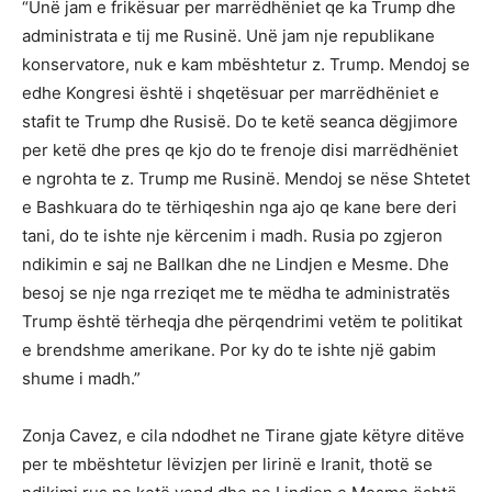
“Unë jam e frikësuar per marrëdhëniet qe ka Trump dhe
administrata e tij me Rusinë. Unë jam nje republikane
konservatore, nuk e kam mbështetur z. Trump. Mendoj se
edhe Kongresi është i shqetësuar per marrëdhëniet e
stafit te Trump dhe Rusisë. Do te ketë seanca dëgjimore
per ketë dhe pres qe kjo do te frenoje disi marrëdhëniet
e ngrohta te z. Trump me Rusinë. Mendoj se nëse Shtetet
e Bashkuara do te tërhiqeshin nga ajo qe kane bere deri
tani, do te ishte nje kërcenim i madh. Rusia po zgjeron
ndikimin e saj ne Ballkan dhe ne Lindjen e Mesme. Dhe
besoj se nje nga rreziqet me te mëdha te administratës
Trump është tërheqja dhe përqendrimi vetëm te politikat
e brendshme amerikane. Por ky do te ishte një gabim
shume i madh.”
Zonja Cavez, e cila ndodhet ne Tirane gjate këtyre ditëve
per te mbështetur lëvizjen per lirinë e Iranit, thotë se