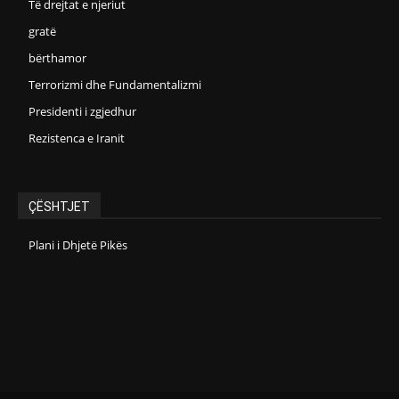
Të drejtat e njeriut
gratë
bërthamor
Terrorizmi dhe Fundamentalizmi
Presidenti i zgjedhur
Rezistenca e Iranit
ÇËSHTJET
Plani i Dhjetë Pikës