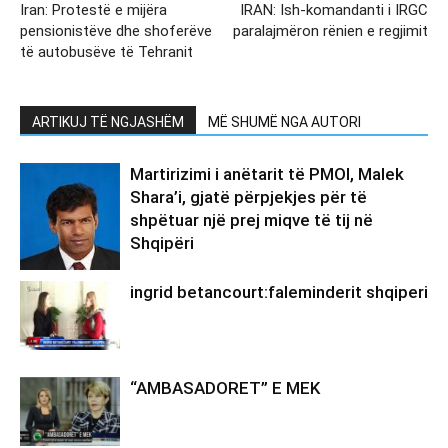
Iran: Protestë e mijëra
IRAN: Ish-komandanti i IRGC
pensionistëve dhe shoferëve
paralajmëron rënien e regjimit
të autobusëve të Tehranit
ARTIKUJ TË NGJASHËM
MË SHUMË NGA AUTORI
Martirizimi i anëtarit të PMOI, Malek
Shara’i, gjatë përpjekjes për të
shpëtuar një prej miqve të tij në
Shqipëri
ingrid betancourt:faleminderit shqiperi
“AMBASADORET” E MEK