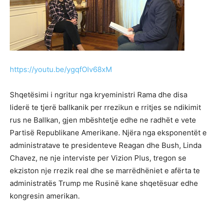
https://youtu.be/ygqfOIv68xM
Shqetësimi i ngritur nga kryeministri Rama dhe disa
liderë te tjerë ballkanik per rrezikun e rritjes se ndikimit
rus ne Ballkan, gjen mbështetje edhe ne radhët e vete
Partisë Republikane Amerikane. Njëra nga eksponentët e
administratave te presidenteve Reagan dhe Bush, Linda
Chavez, ne nje interviste per Vizion Plus, tregon se
ekziston nje rrezik real dhe se marrëdhëniet e afërta te
administratës Trump me Rusinë kane shqetësuar edhe
kongresin amerikan.