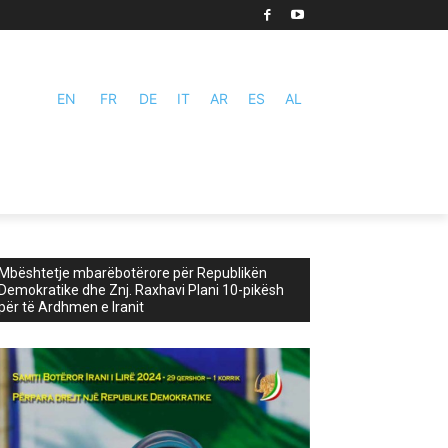
EN
FR
DE
IT
AR
ES
AL
Mbështetje mbarëbotërore për Republikën
Demokratike dhe Znj. Raxhavi Plani 10-pikësh
për të Ardhmen e Iranit