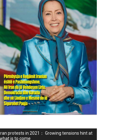
Iran protests in 2021： Growing tensions hint at
what is to come