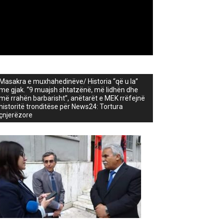
Masakra e muxhahedinëve/ Historia “që u la”
me gjak. “9 muajsh shtatzënë, më lidhën dhe
më rrahën barbarisht”, anëtarët e MEK rrëfejnë
historitë tronditëse për News24: Tortura
çnjerëzore