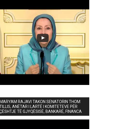
MARYAM RAJAVI TAKON SENATORIN THOM
TILLIS, ANËTAR I LARTË I KOMITETEVE PËR
ÇËSHTJE TË GJYQËSISË, BANKARË, FINANCA