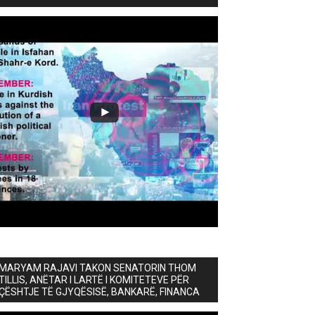
MARYAM RAJAVI TAKON SENATORIN THOM
TILLIS, ANËTAR I LARTË I KOMITETEVE PËR
ÇËSHTJE TË GJYQËSISË, BANKARË, FINANCA