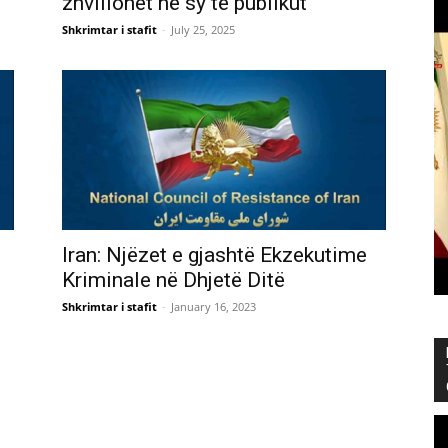
zhvillohet në sy të publikut
Shkrimtar i stafit
-
July 25, 2025
Iran: Njëzet e gjashtë Ekzekutime
Kriminale në Dhjetë Ditë
Shkrimtar i stafit
-
January 16, 2023