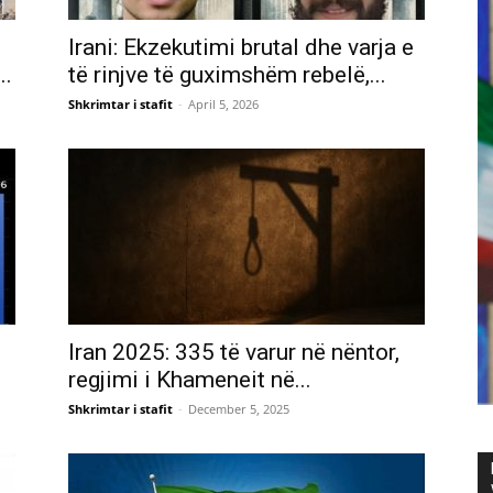
Irani: Ekzekutimi brutal dhe varja e
..
të rinjve të guximshëm rebelë,...
Shkrimtar i stafit
-
April 5, 2026
Iran 2025: 335 të varur në nëntor,
regjimi i Khameneit në...
Shkrimtar i stafit
-
December 5, 2025