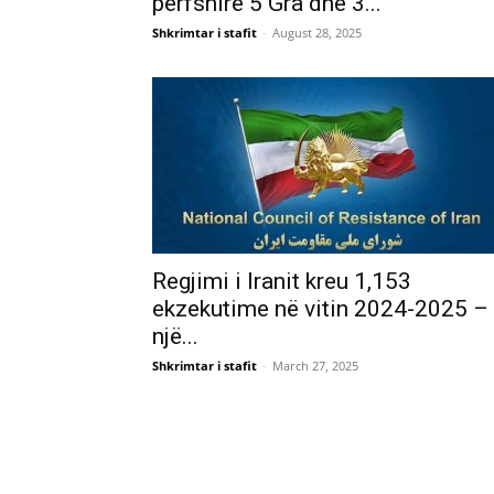
përfshirë 5 Gra dhe 3...
Shkrimtar i stafit
-
August 28, 2025
Regjimi i Iranit kreu 1,153
ekzekutime në vitin 2024-2025 –
një...
Shkrimtar i stafit
-
March 27, 2025