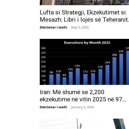
Lufta si Strategji, Ekzekutimet si
Mesazh: Libri i lojës së Teheranit.
Shkrimtar i stafit
-
May 9, 2026
Iran: Më shumë se 2,200
ekzekutime në vitin 2025 në 97...
Shkrimtar i stafit
-
January 2, 2026