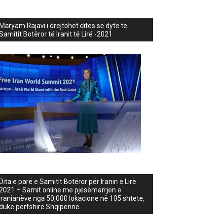
Maryam Rajavi i drejtohet ditës së dytë të
Samitit Botëror të Iranit të Lirë -2021
Dita e parë e Samitit Botëror për Iranin e Lirë
2021 – Samit online me pjesëmarrjen e
iranianëve nga 50,000 lokacione në 105 shtete,
duke përfshirë Shqipërinë