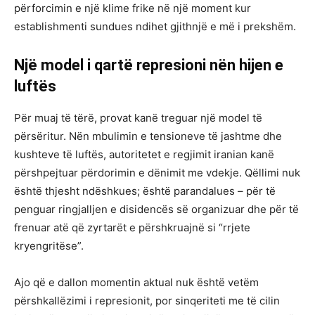
përforcimin e një klime frike në një moment kur
establishmenti sundues ndihet gjithnjë e më i prekshëm.
Një model i qartë represioni nën hijen e
luftës
Për muaj të tërë, provat kanë treguar një model të
përsëritur. Nën mbulimin e tensioneve të jashtme dhe
kushteve të luftës, autoritetet e regjimit iranian kanë
përshpejtuar përdorimin e dënimit me vdekje. Qëllimi nuk
është thjesht ndëshkues; është parandalues – për të
penguar ringjalljen e disidencës së organizuar dhe për të
frenuar atë që zyrtarët e përshkruajnë si “rrjete
kryengritëse”.
Ajo që e dallon momentin aktual nuk është vetëm
përshkallëzimi i represionit, por sinqeriteti me të cilin