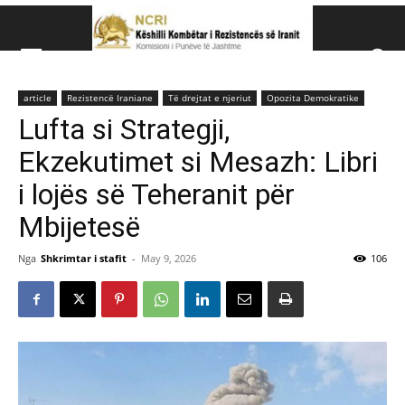
Këshillit Kombëtar të R
article
Rezistencë Iraniane
Të drejtat e njeriut
Opozita Demokratike
Këshillit Kombëtar të Rezistencës së Iranit (NCRI)
Lufta si Strategji,
Ekzekutimet si Mesazh: Libri
i lojës së Teheranit për
Mbijetesë
Nga
Shkrimtar i stafit
-
May 9, 2026
106