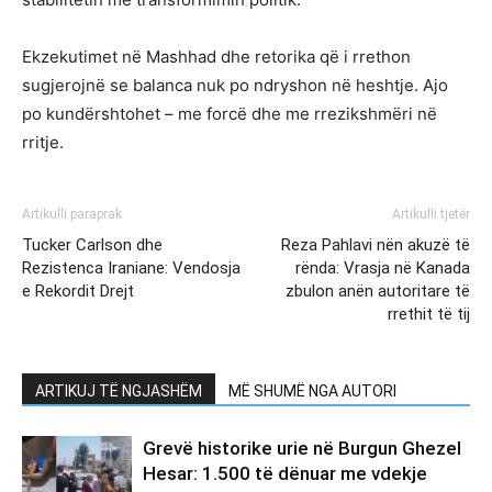
Ekzekutimet në Mashhad dhe retorika që i rrethon
sugjerojnë se balanca nuk po ndryshon në heshtje. Ajo
po kundërshtohet – me forcë dhe me rrezikshmëri në
rritje.
Artikulli paraprak
Artikulli tjetër
Tucker Carlson dhe
Reza Pahlavi nën akuzë të
Rezistenca Iraniane: Vendosja
rënda: Vrasja në Kanada
e Rekordit Drejt
zbulon anën autoritare të
rrethit të tij
ARTIKUJ TË NGJASHËM
MË SHUMË NGA AUTORI
Grevë historike urie në Burgun Ghezel
Hesar: 1.500 të dënuar me vdekje