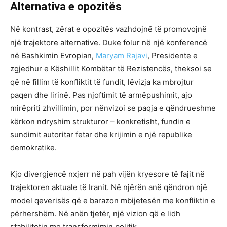
Alternativa e opozitës
Në kontrast, zërat e opozitës vazhdojnë të promovojnë
një trajektore alternative. Duke folur në një konferencë
në Bashkimin Evropian,
Maryam Rajavi
, Presidente e
zgjedhur e Këshillit Kombëtar të Rezistencës, theksoi se
që në fillim të konfliktit të fundit, lëvizja ka mbrojtur
paqen dhe lirinë. Pas njoftimit të armëpushimit, ajo
mirëpriti zhvillimin, por nënvizoi se paqja e qëndrueshme
kërkon ndryshim strukturor – konkretisht, fundin e
sundimit autoritar fetar dhe krijimin e një republike
demokratike.
Kjo divergjencë nxjerr në pah vijën kryesore të fajit në
trajektoren aktuale të Iranit. Në njërën anë qëndron një
model qeverisës që e barazon mbijetesën me konfliktin e
përhershëm. Në anën tjetër, një vizion që e lidh
stabilitetin me transformimin politik.