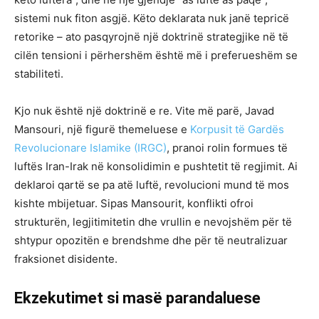
sistemi nuk fiton asgjë. Këto deklarata nuk janë tepricë
retorike – ato pasqyrojnë një doktrinë strategjike në të
cilën tensioni i përhershëm është më i preferueshëm se
stabiliteti.
Kjo nuk është një doktrinë e re. Vite më parë, Javad
Mansouri, një figurë themeluese e
Korpusit të Gardës
Revolucionare Islamike (IRGC)
, pranoi rolin formues të
luftës Iran-Irak në konsolidimin e pushtetit të regjimit. Ai
deklaroi qartë se pa atë luftë, revolucioni mund të mos
kishte mbijetuar. Sipas Mansourit, konflikti ofroi
strukturën, legjitimitetin dhe vrullin e nevojshëm për të
shtypur opozitën e brendshme dhe për të neutralizuar
fraksionet disidente.
Ekzekutimet si masë parandaluese