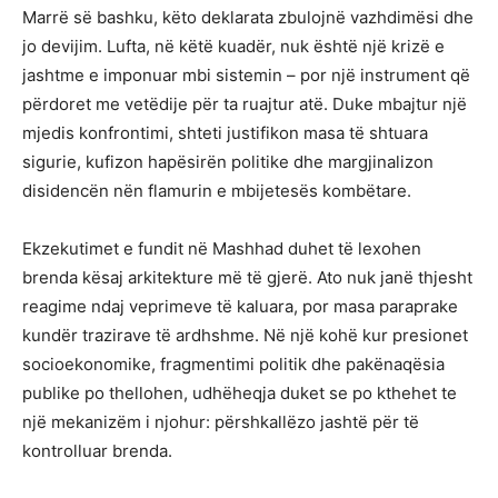
Marrë së bashku, këto deklarata zbulojnë vazhdimësi dhe
jo devijim. Lufta, në këtë kuadër, nuk është një krizë e
jashtme e imponuar mbi sistemin – por një instrument që
përdoret me vetëdije për ta ruajtur atë. Duke mbajtur një
mjedis konfrontimi, shteti justifikon masa të shtuara
sigurie, kufizon hapësirën politike dhe margjinalizon
disidencën nën flamurin e mbijetesës kombëtare.
Ekzekutimet e fundit në Mashhad duhet të lexohen
brenda kësaj arkitekture më të gjerë. Ato nuk janë thjesht
reagime ndaj veprimeve të kaluara, por masa paraprake
kundër trazirave të ardhshme. Në një kohë kur presionet
socioekonomike, fragmentimi politik dhe pakënaqësia
publike po thellohen, udhëheqja duket se po kthehet te
një mekanizëm i njohur: përshkallëzo jashtë për të
kontrolluar brenda.