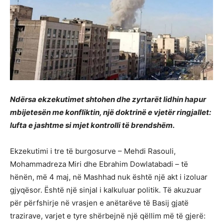
Ndërsa ekzekutimet shtohen dhe zyrtarët lidhin hapur
mbijetesën me konfliktin, një doktrinë e vjetër ringjallet:
lufta e jashtme si mjet kontrolli të brendshëm.
Ekzekutimi i tre të burgosurve – Mehdi Rasouli,
Mohammadreza Miri dhe Ebrahim Dowlatabadi – të
hënën, më 4 maj, në Mashhad nuk është një akt i izoluar
gjyqësor. Është një sinjal i kalkuluar politik. Të akuzuar
për përfshirje në vrasjen e anëtarëve të Basij gjatë
trazirave, varjet e tyre shërbejnë një qëllim më të gjerë: