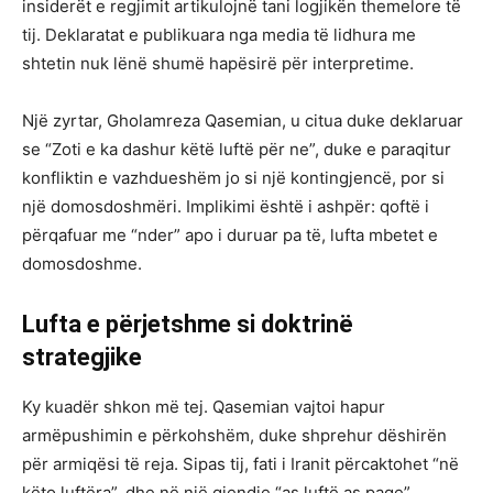
insiderët e regjimit artikulojnë tani logjikën themelore të
tij. Deklaratat e publikuara nga media të lidhura me
shtetin nuk lënë shumë hapësirë për interpretime.
Një zyrtar, Gholamreza Qasemian, u citua duke deklaruar
se “Zoti e ka dashur këtë luftë për ne”, duke e paraqitur
konfliktin e vazhdueshëm jo si një kontingjencë, por si
një domosdoshmëri. Implikimi është i ashpër: qoftë i
përqafuar me “nder” apo i duruar pa të, lufta mbetet e
domosdoshme.
Lufta e përjetshme si doktrinë
strategjike
Ky kuadër shkon më tej. Qasemian vajtoi hapur
armëpushimin e përkohshëm, duke shprehur dëshirën
për armiqësi të reja. Sipas tij, fati i Iranit përcaktohet “në
këto luftëra”, dhe në një gjendje “as luftë as paqe”,