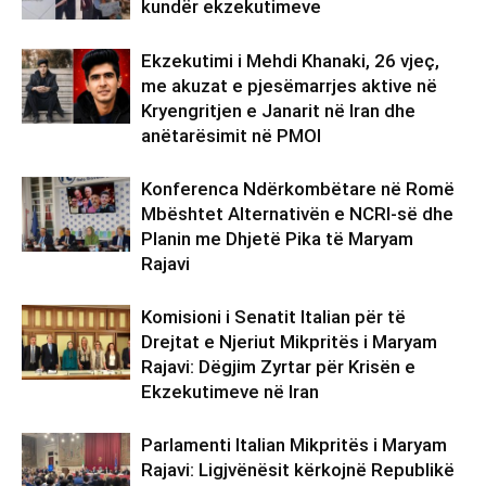
kundër ekzekutimeve
Ekzekutimi i Mehdi Khanaki, 26 vjeç,
me akuzat e pjesëmarrjes aktive në
Kryengritjen e Janarit në Iran dhe
anëtarësimit në PMOI
Konferenca Ndërkombëtare në Romë
Mbështet Alternativën e NCRI-së dhe
Planin me Dhjetë Pika të Maryam
Rajavi
Komisioni i Senatit Italian për të
Drejtat e Njeriut Mikpritës i Maryam
Rajavi: Dëgjim Zyrtar për Krisën e
Ekzekutimeve në Iran
Parlamenti Italian Mikpritës i Maryam
Rajavi: Ligjvënësit kërkojnë Republikë