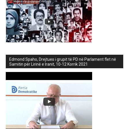
Edmond Spaho, Drejtues i grupit të PD në Parlament flet në
Samitin për Lirinë e Iranit, 10-12 Korrik 2021