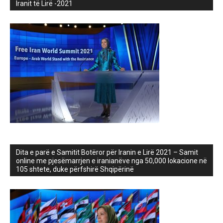
Iranit të Lirë -2021
Dita e parë e Samitit Botëror për Iranin e Lirë 2021 – Samit
online me pjesëmarrjen e iranianëve nga 50,000 lokacione në
105 shtete, duke përfshirë Shqipërinë