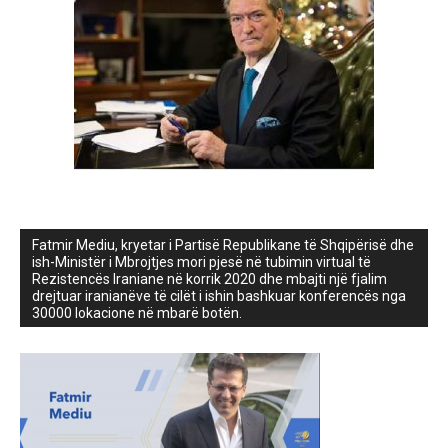
Fatmir Mediu, kryetar i Partisë Republikane të Shqipërisë dhe
ish-Ministër i Mbrojtjes mori pjesë në tubimin virtual të
Rezistencës Iraniane në korrik 2020 dhe mbajti një fjalim
drejtuar iranianëve të cilët i ishin bashkuar konferencës nga
30000 lokacione në mbarë botën.