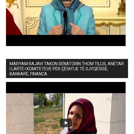
MARYAM RAJAVI TAKON SENATORIN THOM TILLIS, ANËTAR
I LARTË I KOMITETEVE PËR ÇËSHTJE TË GJYQËSISË,
BANKARË, FINANCA