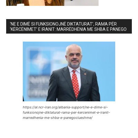
‘NE E DIMË SI FUNKSIONOJNË DIKTATURAT’, RAMA PËR
‘KËRCËNIMET’ E IRANIT: MARRËDHËNIA ME SHBA E PANEGO
https://al.ncr-iran.org/albania-support/ne-e-dime-si-
funksionojne-diktaturat-rama-per-kercenimet-e-iranit-
marredhenia-me-shba-e-panegociueshme/