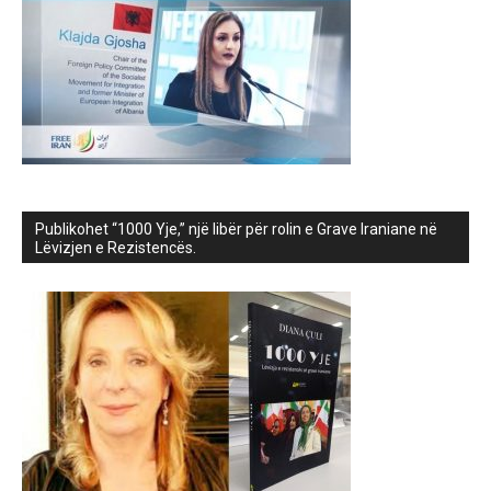
Publikohet “1000 Yje,” një libër për rolin e Grave Iraniane në
Lëvizjen e Rezistencës.