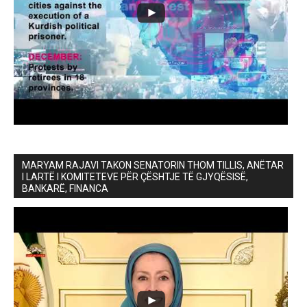
MARYAM RAJAVI TAKON SENATORIN THOM TILLIS, ANËTAR
I LARTË I KOMITETEVE PËR ÇËSHTJE TË GJYQËSISË,
BANKARË, FINANCA