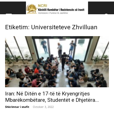
Këshillit Kombëtar të R
Etiketim: Universiteteve Zhvilluan
Këshillit Kombëtar të Rezistencës së Iranit (NCRI)
Iran: Në Ditën e 17-të të Kryengritjes
Mbarëkombëtare, Studentët e Dhjetëra...
Shkrimtar i stafit
-
October 3, 2022