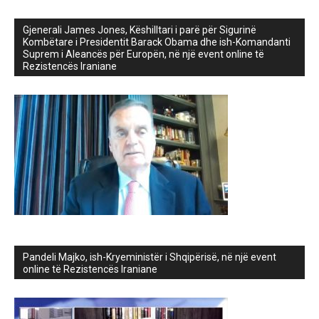
Gjenerali James Jones, Këshilltari i parë për Sigurinë
Kombëtare i Presidentit Barack Obama dhe ish-Komandanti
Suprem i Aleancës për Europën, në një event online të
Rezistencës Iraniane
Pandeli Majko, ish-Kryeministër i Shqipërisë, në një event
online të Rezistencës Iraniane