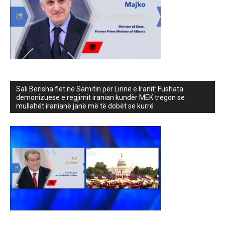
Sali Berisha flet në Samitin për Lirinë e Iranit: Fushata
demonizuese e regjimit iranian kundër MEK tregon se
mullahët iranianë janë më të dobët se kurrë