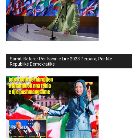
Samiti Botëror Për Iranin e Lirë 2023 Përpara, Për Një
Republikë Demokratike