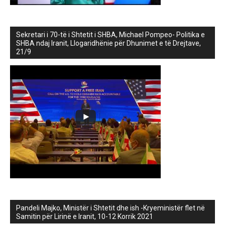
Sekretari i 70-të i Shtetit i SHBA, Michael Pompeo- Politika e
SHBA ndaj Iranit, Llogaridhënie për Dhunimet e të Drejtave,
21/9
Pandeli Majko, Ministër i Shtetit dhe ish -Kryeministër flet në
Samitin për Lirinë e Iranit, 10-12 Korrik 2021