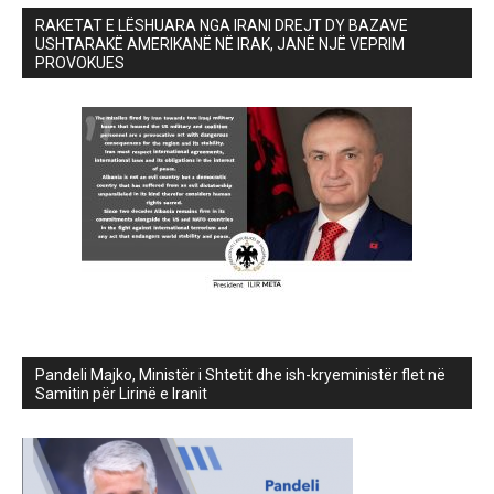
RAKETAT E LËSHUARA NGA IRANI DREJT DY BAZAVE
USHTARAKË AMERIKANË NË IRAK, JANË NJË VEPRIM
PROVOKUES
Pandeli Majko, Ministër i Shtetit dhe ish-kryeministër flet në
Samitin për Lirinë e Iranit