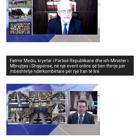
Fatmir Mediu, kryetar i Partisë Republikane dhe ish-Ministër i
Mbrojtjes i Shqipërisë, në një event online që bën thirrje për
mbështetje ndërkombëtare për një Iran të lirë