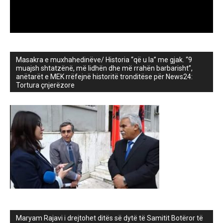
Masakra e muxhahedinëve/ Historia “që u la” me gjak. “9
muajsh shtatzënë, më lidhën dhe më rrahën barbarisht”,
anëtarët e MEK rrëfejnë historitë tronditëse për News24:
Tortura çnjerëzore
Maryam Rajavi i drejtohet ditës së dytë të Samitit Botëror të