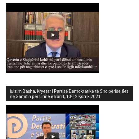
lulzim Basha, Kryetar i Partisë Demokratike të Shqipërisë flet
në Samitin për Lirinë e Iranit, 10-12 Korrik 2021