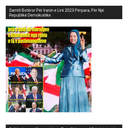
Samiti Botëror Për Iranin e Lirë 2023 Përpara, Për Një
Republikë Demokratike