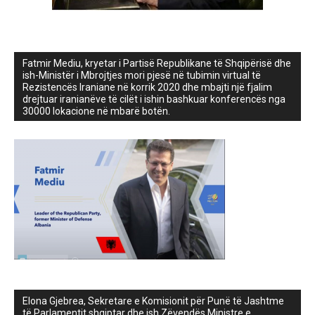
Fatmir Mediu, kryetar i Partisë Republikane të Shqipërisë dhe
ish-Ministër i Mbrojtjes mori pjesë në tubimin virtual të
Rezistencës Iraniane në korrik 2020 dhe mbajti një fjalim
drejtuar iranianëve të cilët i ishin bashkuar konferencës nga
30000 lokacione në mbarë botën.
Elona Gjebrea, Sekretare e Komisionit për Punë të Jashtme
të Parlamentit shqiptar dhe ish Zëvendës Ministre e