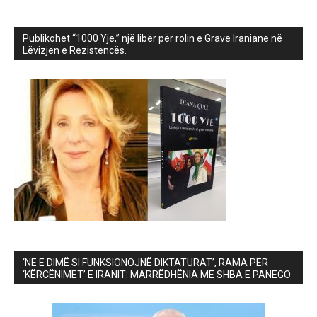
Publikohet “1000 Yje,” një libër për rolin e Grave Iraniane në
Lëvizjen e Rezistencës.
‘NE E DIMË SI FUNKSIONOJNË DIKTATURAT’, RAMA PËR
‘KËRCËNIMET’ E IRANIT: MARRËDHËNIA ME SHBA E PANEGO