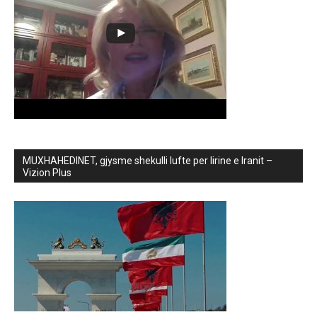
MUXHAHEDINET, gjysme shekulli lufte per lirine e Iranit –
Vizion Plus