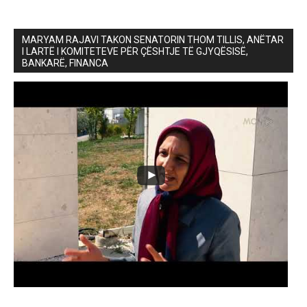
MARYAM RAJAVI TAKON SENATORIN THOM TILLIS, ANËTAR
I LARTË I KOMITETEVE PËR ÇËSHTJE TË GJYQËSISË,
BANKARË, FINANCA