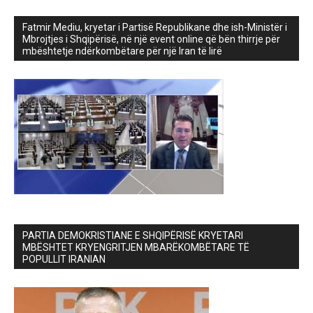
Fatmir Mediu, kryetar i Partisë Republikane dhe ish-Ministër i
Mbrojtjes i Shqipërisë, në një event online që bën thirrje për
mbështetje ndërkombëtare për një Iran të lirë
PARTIA DEMOKRISTIANE E SHQIPËRISË KRYETARI
MBËSHTET KRYENGRITJEN MBARËKOMBËTARE TË
POPULLIT IRANIAN