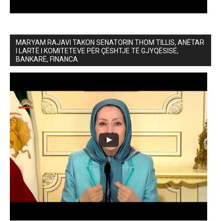
MARYAM RAJAVI TAKON SENATORIN THOM TILLIS, ANËTAR
I LARTË I KOMITETEVE PËR ÇËSHTJE TË GJYQËSISË,
BANKARË, FINANCA