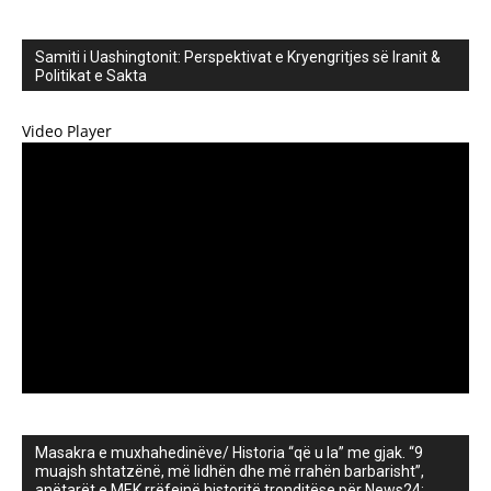
Samiti i Uashingtonit: Perspektivat e Kryengritjes së Iranit &
Politikat e Sakta
Video Player
Masakra e muxhahedinëve/ Historia “që u la” me gjak. “9
muajsh shtatzënë, më lidhën dhe më rrahën barbarisht”,
anëtarët e MEK rrëfejnë historitë tronditëse për News24: