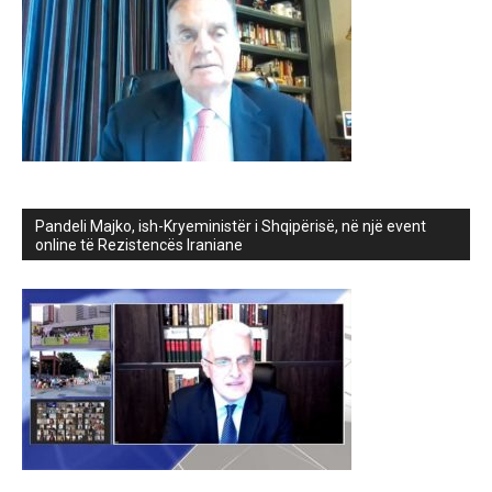
Pandeli Majko, ish-Kryeministër i Shqipërisë, në një event
online të Rezistencës Iraniane