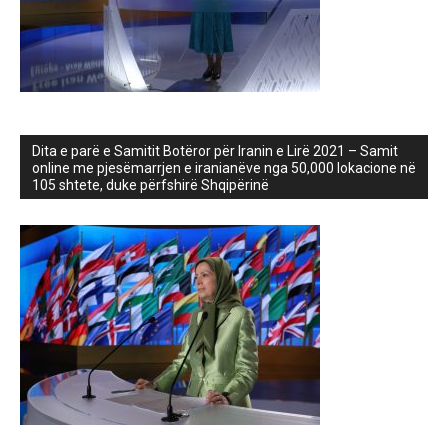
Dita e parë e Samitit Botëror për Iranin e Lirë 2021 – Samit
online me pjesëmarrjen e iranianëve nga 50,000 lokacione në
105 shtete, duke përfshirë Shqipërinë