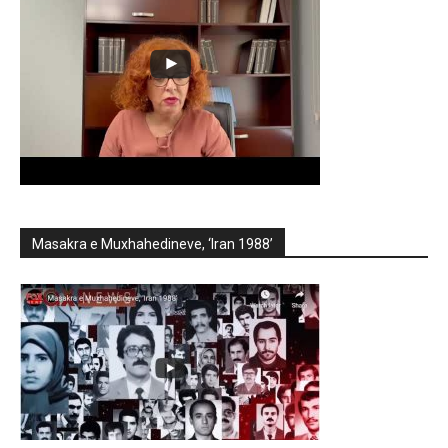
Masakra e Muxhahedineve, ‘Iran 1988’