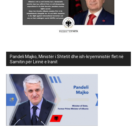
Pandeli Majko, Ministër i Shtetit dhe ish-kryeministër flet në
Samitin për Lirinë e Iranit