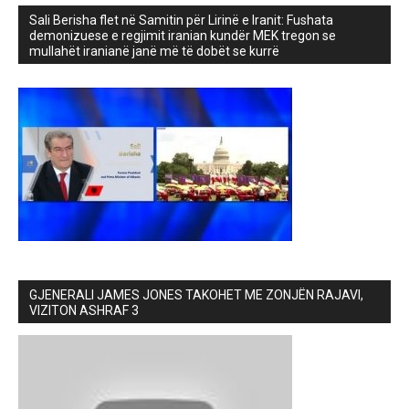
Sali Berisha flet në Samitin për Lirinë e Iranit: Fushata
demonizuese e regjimit iranian kundër MEK tregon se
mullahët iranianë janë më të dobët se kurrë
GJENERALI JAMES JONES TAKOHET ME ZONJËN RAJAVI,
VIZITON ASHRAF 3