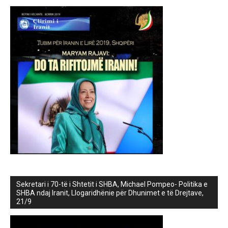
Sekretari i 70-të i Shtetit i SHBA, Michael Pompeo- Politika e
SHBA ndaj Iranit, Llogaridhënie për Dhunimet e të Drejtave,
21/9