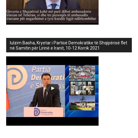
lulzim Basha, Kryetar i Partisë Demokratike të Shqipërisë flet
në Samitin për Lirinë e Iranit, 10-12 Korrik 2021