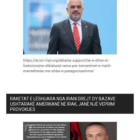
https://al.ncr-iran.org/albania-support/ne-e-dime-si-
funksionojne-diktaturat-rama-per-kercenimet-e-iranit-
marredhenia-me-shba-e-panegociueshme/
RAKETAT E LËSHUARA NGA IRANI DREJT DY BAZAVE
USHTARAKË AMERIKANË NË IRAK, JANË NJË VEPRIM
PROVOKUES