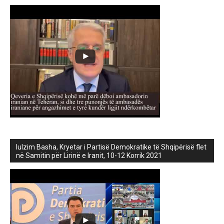
lulzim Basha, Kryetar i Partisë Demokratike të Shqipërisë flet
në Samitin për Lirinë e Iranit, 10-12 Korrik 2021