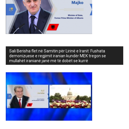
Sali Berisha flet në Samitin për Lirinë e Iranit: Fushata
demonizuese e regjimit iranian kundër MEK tregon se
mullahët iranianë janë më të dobët se kurrë