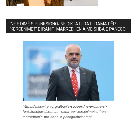
‘NE E DIMË SI FUNKSIONOJNË DIKTATURAT’, RAMA PËR
‘KËRCËNIMET’ E IRANIT: MARRËDHËNIA ME SHBA E PANEGO
https://al.ncr-iran.org/albania-support/ne-e-dime-si-
funksionojne-diktaturat-rama-per-kercenimet-e-iranit-
marredhenia-me-shba-e-panegociueshme/