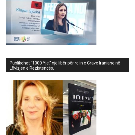
Publikohet “1000 Yje,” një libër për rolin e Grave Iraniane në
Lëvizjen e Rezistencës.