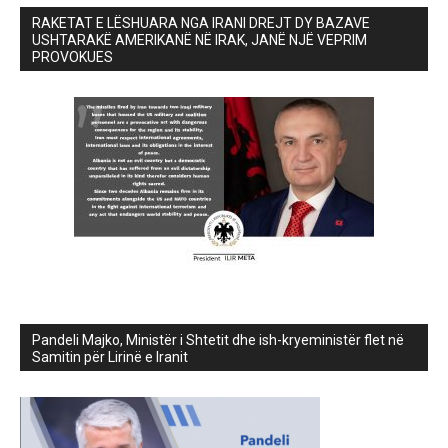
RAKETAT E LËSHUARA NGA IRANI DREJT DY BAZAVE
USHTARAKË AMERIKANË NË IRAK, JANË NJË VEPRIM
PROVOKUES
Pandeli Majko, Ministër i Shtetit dhe ish-kryeministër flet në
Samitin për Lirinë e Iranit