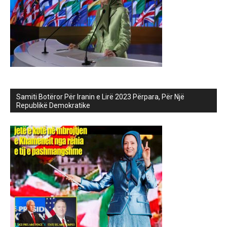
Samiti Botëror Për Iranin e Lirë 2023 Përpara, Për Një
Republikë Demokratike