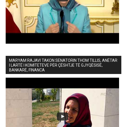
MARYAM RAJAVI TAKON SENATORIN THOM TILLIS, ANËTAR
I LARTË I KOMITETEVE PËR ÇËSHTJE TË GJYQËSISË,
BANKARË, FINANCA