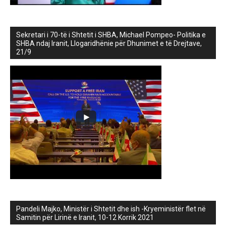
Sekretari i 70-të i Shtetit i SHBA, Michael Pompeo- Politika e
SHBA ndaj Iranit, Llogaridhënie për Dhunimet e të Drejtave,
21/9
Pandeli Majko, Ministër i Shtetit dhe ish -Kryeministër flet në
Samitin për Lirinë e Iranit, 10-12 Korrik 2021