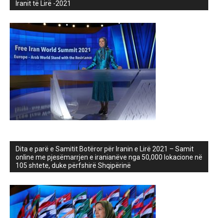
Iranit të Lirë -2021
Dita e parë e Samitit Botëror për Iranin e Lirë 2021 – Samit
online me pjesëmarrjen e iranianëve nga 50,000 lokacione në
105 shtete, duke përfshirë Shqipërinë