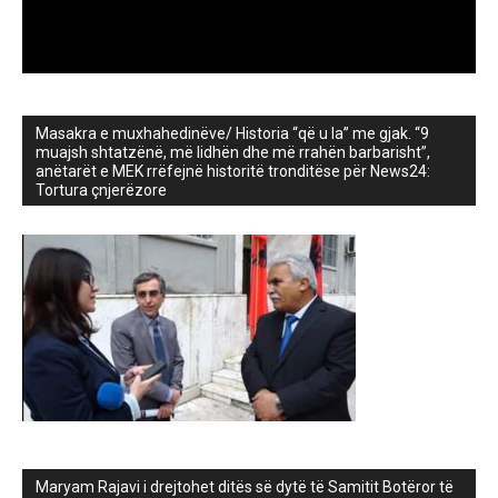
Masakra e muxhahedinëve/ Historia “që u la” me gjak. “9
muajsh shtatzënë, më lidhën dhe më rrahën barbarisht”,
anëtarët e MEK rrëfejnë historitë tronditëse për News24:
Tortura çnjerëzore
Maryam Rajavi i drejtohet ditës së dytë të Samitit Botëror të