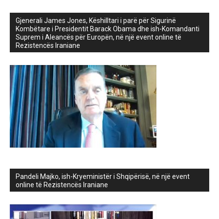
Gjenerali James Jones, Këshilltari i parë për Sigurinë
Kombëtare i Presidentit Barack Obama dhe ish-Komandanti
Suprem i Aleancës për Europën, në një event online të
Rezistencës Iraniane
Pandeli Majko, ish-Kryeministër i Shqipërisë, në një event
online të Rezistencës Iraniane