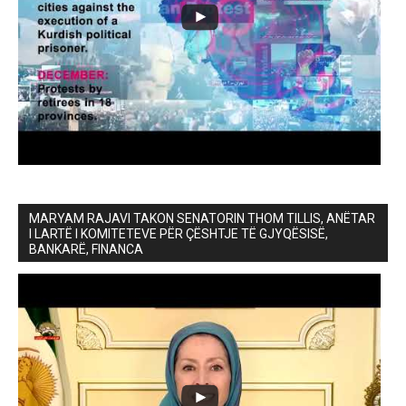
MARYAM RAJAVI TAKON SENATORIN THOM TILLIS, ANËTAR
I LARTË I KOMITETEVE PËR ÇËSHTJE TË GJYQËSISË,
BANKARË, FINANCA