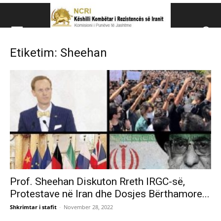
Këshillit Kombëtar të R
Etiketim: Sheehan
Këshillit Kombëtar të Rezistencës së Iranit (NCRI)
Prof. Sheehan Diskuton Rreth IRGC-së,
Protestave në Iran dhe Dosjes Bërthamore...
Shkrimtar i stafit
-
November 28, 2022