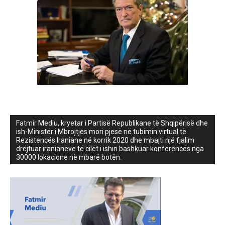
Fatmir Mediu, kryetar i Partisë Republikane të Shqipërisë dhe
ish-Ministër i Mbrojtjes mori pjesë në tubimin virtual të
Rezistencës Iraniane në korrik 2020 dhe mbajti një fjalim
drejtuar iranianëve të cilët i ishin bashkuar konferencës nga
30000 lokacione në mbarë botën.