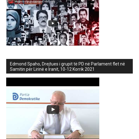
Edmond Spaho, Drejtues i grupit të PD në Parlament flet në
Samitin për Lirinë e Iranit, 10-12 Korrik 2021