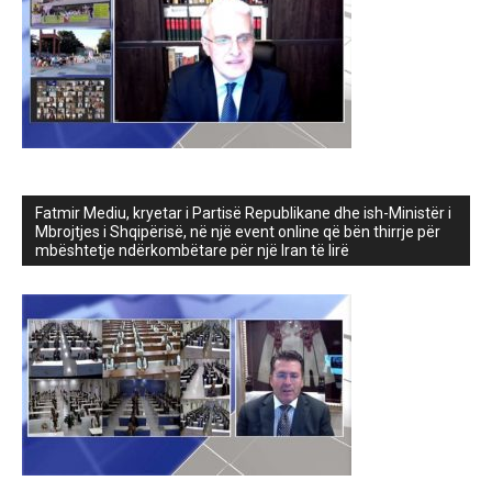
Fatmir Mediu, kryetar i Partisë Republikane dhe ish-Ministër i
Mbrojtjes i Shqipërisë, në një event online që bën thirrje për
mbështetje ndërkombëtare për një Iran të lirë