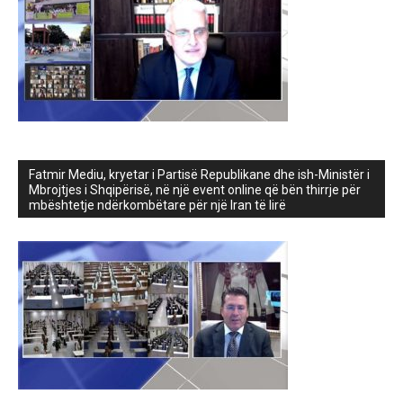
Fatmir Mediu, kryetar i Partisë Republikane dhe ish-Ministër i
Mbrojtjes i Shqipërisë, në një event online që bën thirrje për
mbështetje ndërkombëtare për një Iran të lirë