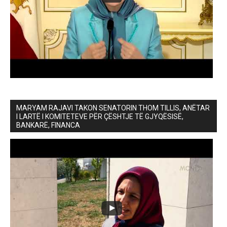
MARYAM RAJAVI TAKON SENATORIN THOM TILLIS, ANËTAR
I LARTË I KOMITETEVE PËR ÇËSHTJE TË GJYQËSISË,
BANKARË, FINANCA