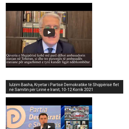
lulzim Basha, Kryetar i Partisë Demokratike të Shqipërisë flet
në Samitin për Lirinë e Iranit, 10-12 Korrik 2021