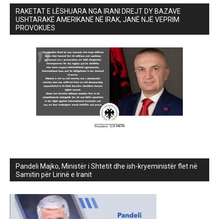
RAKETAT E LËSHUARA NGA IRANI DREJT DY BAZAVE
USHTARAKË AMERIKANË NË IRAK, JANË NJË VEPRIM
PROVOKUES
Pandeli Majko, Ministër i Shtetit dhe ish-kryeministër flet në
Samitin për Lirinë e Iranit