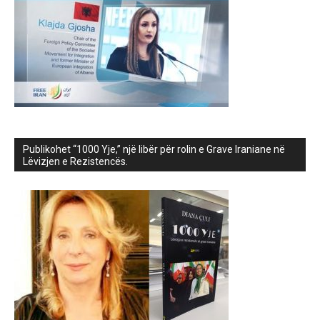
Publikohet “1000 Yje,” një libër për rolin e Grave Iraniane në
Lëvizjen e Rezistencës.