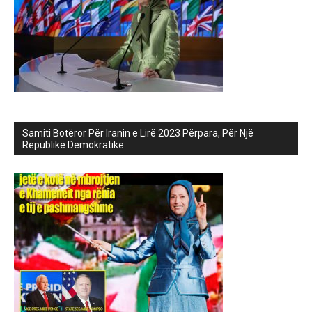
Samiti Botëror Për Iranin e Lirë 2023 Përpara, Për Një
Republikë Demokratike