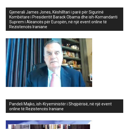
Gjenerali James Jones, Këshilltari i parë për Sigurinë
Kombëtare i Presidentit Barack Obama dhe ish-Komandanti
Suprem i Aleancës për Europën, në një event online të
Rezistencës Iraniane
Pandeli Majko, ish-Kryeministër i Shqipërisë, në një event
online të Rezistencës Iraniane