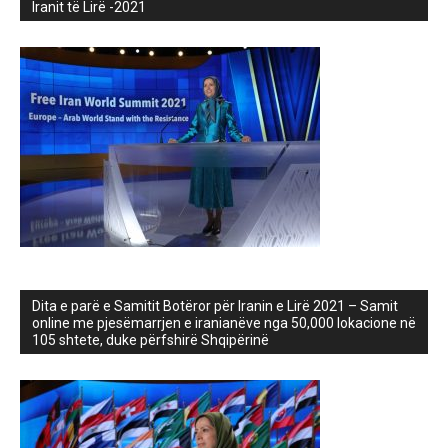
Iranit të Lirë -2021
Dita e parë e Samitit Botëror për Iranin e Lirë 2021 – Samit
online me pjesëmarrjen e iranianëve nga 50,000 lokacione në
105 shtete, duke përfshirë Shqipërinë