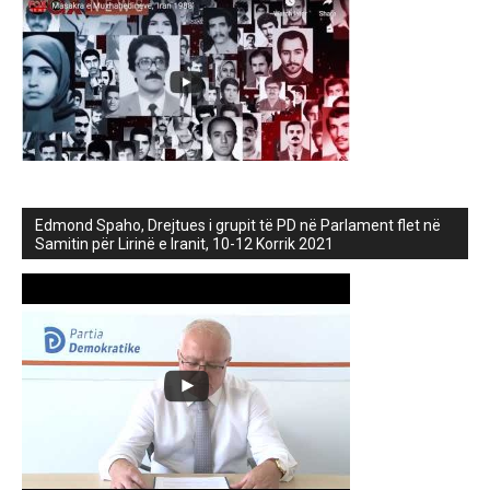
Edmond Spaho, Drejtues i grupit të PD në Parlament flet në
Samitin për Lirinë e Iranit, 10-12 Korrik 2021