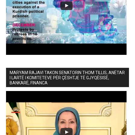
MARYAM RAJAVI TAKON SENATORIN THOM TILLIS, ANËTAR
I LARTË I KOMITETEVE PËR ÇËSHTJE TË GJYQËSISË,
BANKARË, FINANCA