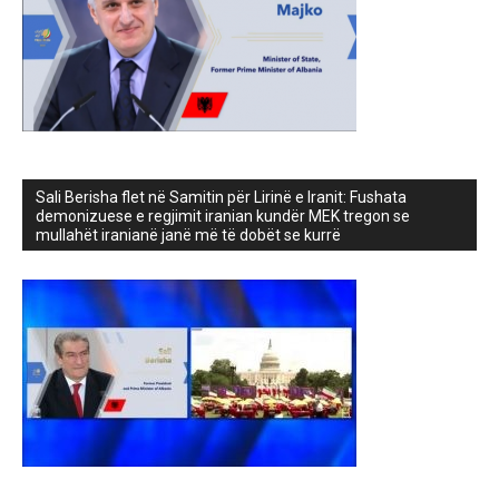
Sali Berisha flet në Samitin për Lirinë e Iranit: Fushata
demonizuese e regjimit iranian kundër MEK tregon se
mullahët iranianë janë më të dobët se kurrë