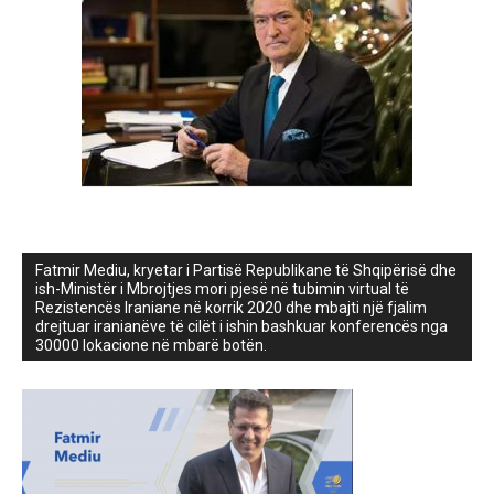
Fatmir Mediu, kryetar i Partisë Republikane të Shqipërisë dhe
ish-Ministër i Mbrojtjes mori pjesë në tubimin virtual të
Rezistencës Iraniane në korrik 2020 dhe mbajti një fjalim
drejtuar iranianëve të cilët i ishin bashkuar konferencës nga
30000 lokacione në mbarë botën.