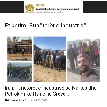
Këshillit Kombëtar të R
Etiketim: Punëtorët e Industrisë
Këshillit Kombëtar të Rezistencës së Iranit (NCRI)
Iran: Punëtorët e Industrisë së Naftës dhe
Petrokimike Hyjnë në Grevë...
Shkrimtar i stafit
-
April 23, 2023