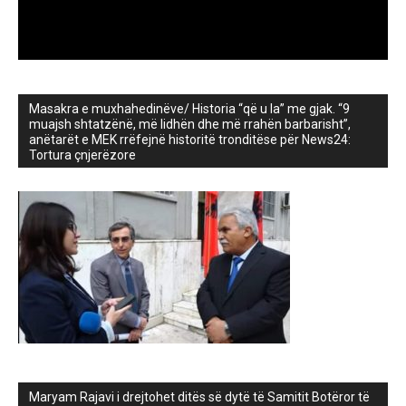
Masakra e muxhahedinëve/ Historia “që u la” me gjak. “9
muajsh shtatzënë, më lidhën dhe më rrahën barbarisht”,
anëtarët e MEK rrëfejnë historitë tronditëse për News24:
Tortura çnjerëzore
Maryam Rajavi i drejtohet ditës së dytë të Samitit Botëror të