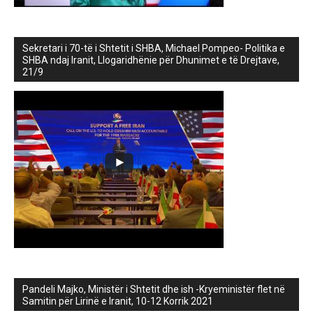
Sekretari i 70-të i Shtetit i SHBA, Michael Pompeo- Politika e
SHBA ndaj Iranit, Llogaridhënie për Dhunimet e të Drejtave,
21/9
Pandeli Majko, Ministër i Shtetit dhe ish -Kryeministër flet në
Samitin për Lirinë e Iranit, 10-12 Korrik 2021