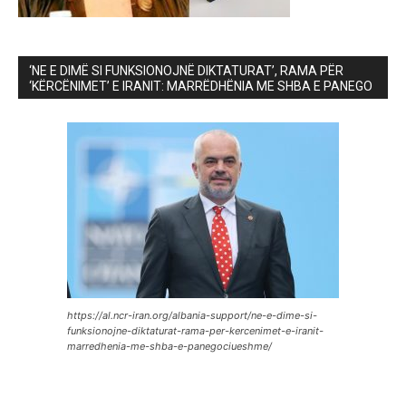
‘NE E DIMË SI FUNKSIONOJNË DIKTATURAT’, RAMA PËR
‘KËRCËNIMET’ E IRANIT: MARRËDHËNIA ME SHBA E PANEGO
https://al.ncr-iran.org/albania-support/ne-e-dime-si-
funksionojne-diktaturat-rama-per-kercenimet-e-iranit-
marredhenia-me-shba-e-panegociueshme/