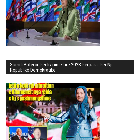
Samiti Botëror Për Iranin e Lirë 2023 Përpara, Për Një
Republikë Demokratike