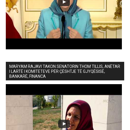
MARYAM RAJAVI TAKON SENATORIN THOM TILLIS, ANËTAR
I LARTË I KOMITETEVE PËR ÇËSHTJE TË GJYQËSISË,
BANKARË, FINANCA