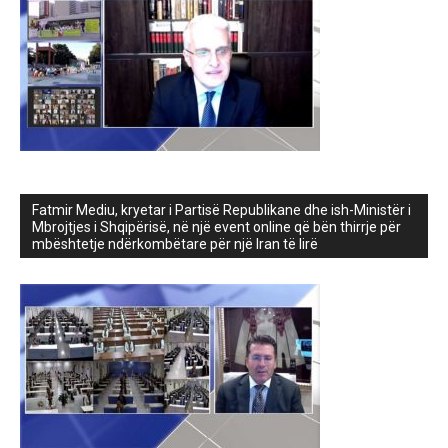
Fatmir Mediu, kryetar i Partisë Republikane dhe ish-Ministër i
Mbrojtjes i Shqipërisë, në një event online që bën thirrje për
mbështetje ndërkombëtare për një Iran të lirë