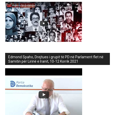
Edmond Spaho, Drejtues i grupit të PD në Parlament flet në
Samitin për Lirinë e Iranit, 10-12 Korrik 2021