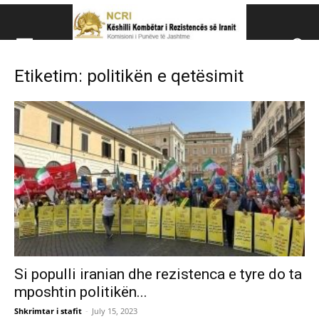
Këshillit Kombëtar të R
Etiketim: politikën e qetësimit
Këshillit Kombëtar të Rezistencës së Iranit (NCRI)
Si populli iranian dhe rezistenca e tyre do ta
mposhtin politikën...
Shkrimtar i stafit
-
July 15, 2023