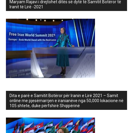
Maryam Rajavi i drejtohet ditës së dytë të Samitit Botëror të
Iranit të Lirë -2021
Dita e parë e Samitit Botëror për Iranin e Lirë 2021 – Samit
online me pjesëmarrjen e iranianëve nga 50,000 lokacione në
105 shtete, duke përfshirë Shqipërinë