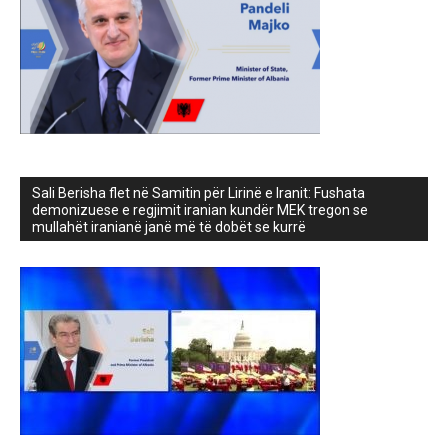
Sali Berisha flet në Samitin për Lirinë e Iranit: Fushata
demonizuese e regjimit iranian kundër MEK tregon se
mullahët iranianë janë më të dobët se kurrë