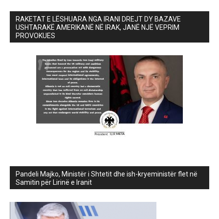
RAKETAT E LËSHUARA NGA IRANI DREJT DY BAZAVE
USHTARAKË AMERIKANË NË IRAK, JANË NJË VEPRIM
PROVOKUES
Pandeli Majko, Ministër i Shtetit dhe ish-kryeministër flet në
Samitin për Lirinë e Iranit