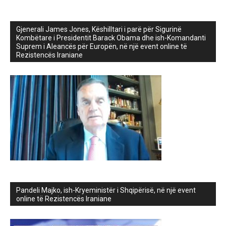
Gjenerali James Jones, Këshilltari i parë për Sigurinë
Kombëtare i Presidentit Barack Obama dhe ish-Komandanti
Suprem i Aleancës për Europën, në një event online të
Rezistencës Iraniane
Pandeli Majko, ish-Kryeministër i Shqipërisë, në një event
online të Rezistencës Iraniane