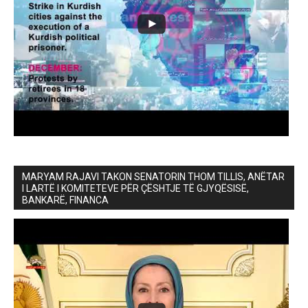
MARYAM RAJAVI TAKON SENATORIN THOM TILLIS, ANËTAR
I LARTË I KOMITETEVE PËR ÇËSHTJE TË GJYQËSISË,
BANKARË, FINANCA