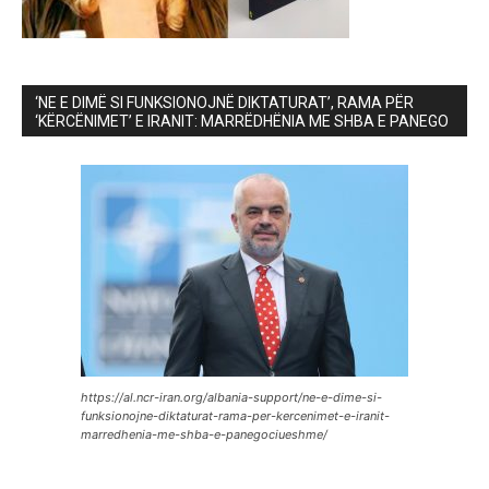
‘NE E DIMË SI FUNKSIONOJNË DIKTATURAT’, RAMA PËR
‘KËRCËNIMET’ E IRANIT: MARRËDHËNIA ME SHBA E PANEGO
https://al.ncr-iran.org/albania-support/ne-e-dime-si-
funksionojne-diktaturat-rama-per-kercenimet-e-iranit-
marredhenia-me-shba-e-panegociueshme/