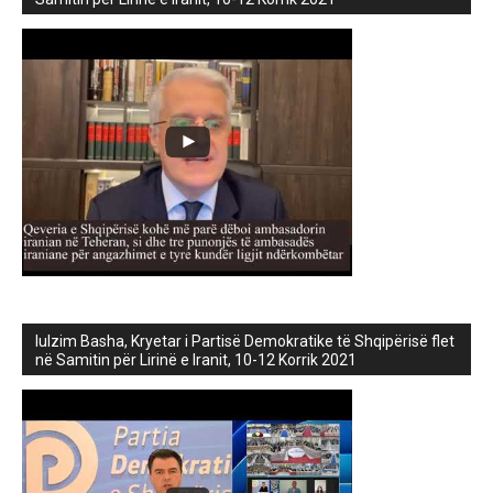
lulzim Basha, Kryetar i Partisë Demokratike të Shqipërisë flet
në Samitin për Lirinë e Iranit, 10-12 Korrik 2021