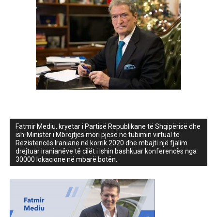
Fatmir Mediu, kryetar i Partisë Republikane të Shqipërisë dhe
ish-Ministër i Mbrojtjes mori pjesë në tubimin virtual të
Rezistencës Iraniane në korrik 2020 dhe mbajti një fjalim
drejtuar iranianëve të cilët i ishin bashkuar konferencës nga
30000 lokacione në mbarë botën.