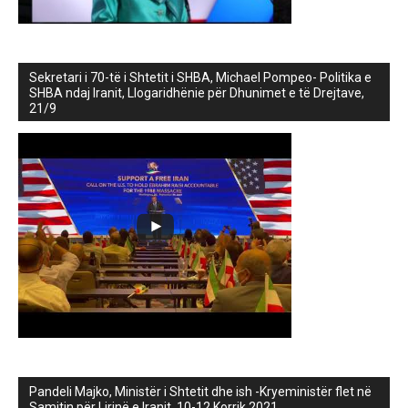
Sekretari i 70-të i Shtetit i SHBA, Michael Pompeo- Politika e
SHBA ndaj Iranit, Llogaridhënie për Dhunimet e të Drejtave,
21/9
Pandeli Majko, Ministër i Shtetit dhe ish -Kryeministër flet në
Samitin për Lirinë e Iranit, 10-12 Korrik 2021