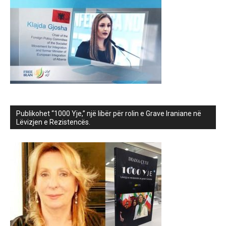
Publikohet “1000 Yje,” një libër për rolin e Grave Iraniane në
Lëvizjen e Rezistencës.