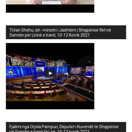
Tritan Shehu, ish -ministri i Jashtëm i Shqipërisë flet në
Samitin për Lirinë e Iranit, 10-12 Korrik 2021
Fjalimi nga Orjola Pampuri, Deputet i Kuvendit të Shqipërisë
në Samitin e Iranit të Lirë, 10-12 korrik 2021