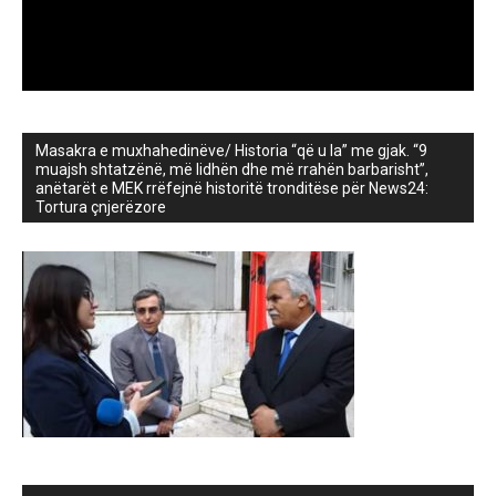
Masakra e muxhahedinëve/ Historia “që u la” me gjak. “9
muajsh shtatzënë, më lidhën dhe më rrahën barbarisht”,
anëtarët e MEK rrëfejnë historitë tronditëse për News24:
Tortura çnjerëzore