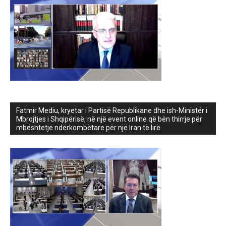
Fatmir Mediu, kryetar i Partisë Republikane dhe ish-Ministër i
Mbrojtjes i Shqipërisë, në një event online që bën thirrje për
mbështetje ndërkombëtare për një Iran të lirë