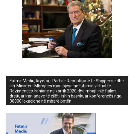
Fatmir Mediu, kryetar i Partisë Republikane të Shqipërisë dhe
ish-Ministër i Mbrojtjes mori pjesë në tubimin virtual të
Rezistencës Iraniane në korrik 2020 dhe mbajti një fjalim
drejtuar iranianëve të cilët i ishin bashkuar konferencës nga
30000 lokacione në mbarë botën.