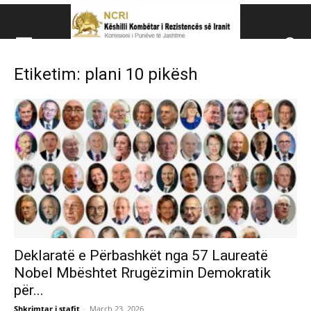
Këshillit Kombëtar të R
Etiketim: plani 10 pikësh
Këshillit Kombëtar të Rezistencës së Iranit (NCRI)
Deklaratë e Përbashkët nga 57 Laureatë
Nobel Mbështet Rrugëzimin Demokratik
për...
Shkrimtar i stafit
-
March 23, 2026