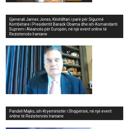
Gjenerali James Jones, Këshilltari i parë për Sigurinë
Kombëtare i Presidentit Barack Obama dhe ish-Komandanti
Suprem i Aleancës për Europën, në një event online të
Rezistencës Iraniane
Pandeli Majko, ish-Kryeministër i Shqipërisë, në një event
online të Rezistencës Iraniane