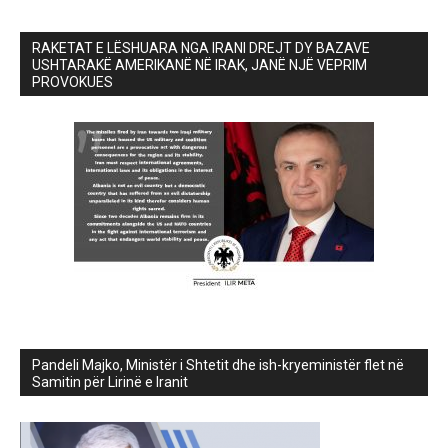
RAKETAT E LËSHUARA NGA IRANI DREJT DY BAZAVE
USHTARAKË AMERIKANË NË IRAK, JANË NJË VEPRIM
PROVOKUES
Pandeli Majko, Ministër i Shtetit dhe ish-kryeministër flet në
Samitin për Lirinë e Iranit