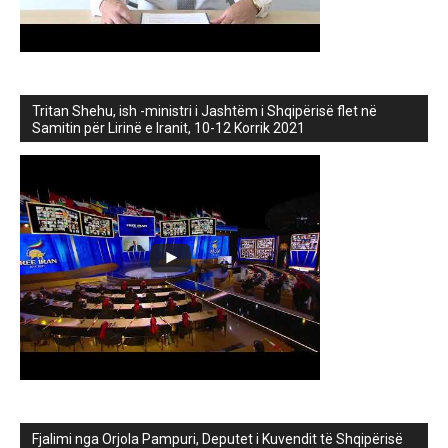
Tritan Shehu, ish -ministri i Jashtëm i Shqipërisë flet në
Samitin për Lirinë e Iranit, 10-12 Korrik 2021
Fjalimi nga Orjola Pampuri, Deputet i Kuvendit të Shqipërisë