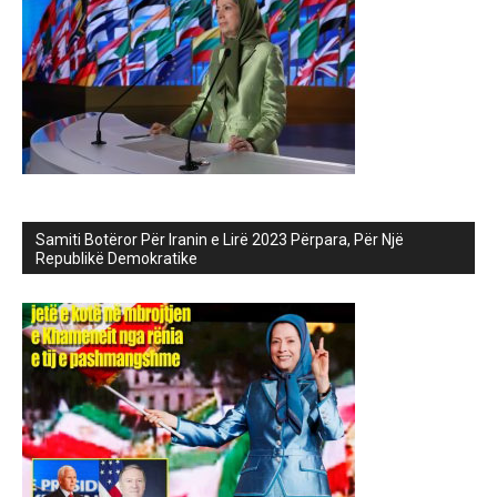
Samiti Botëror Për Iranin e Lirë 2023 Përpara, Për Një
Republikë Demokratike