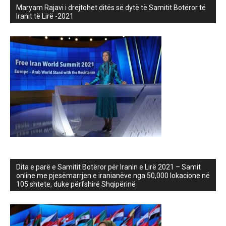
Maryam Rajavi i drejtohet ditës së dytë të Samitit Botëror të
Iranit të Lirë -2021
Dita e parë e Samitit Botëror për Iranin e Lirë 2021 – Samit
online me pjesëmarrjen e iranianëve nga 50,000 lokacione në
105 shtete, duke përfshirë Shqipërinë