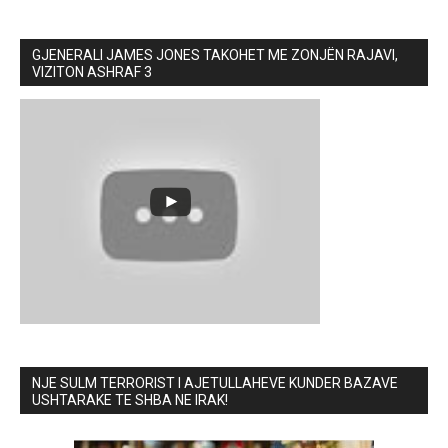
GJENERALI JAMES JONES TAKOHET ME ZONJËN RAJAVI,
VIZITON ASHRAF 3
NJE SULM TERRORIST I AJETULLAHEVE KUNDER BAZAVE
USHTARAKE TE SHBA NE IRAK!