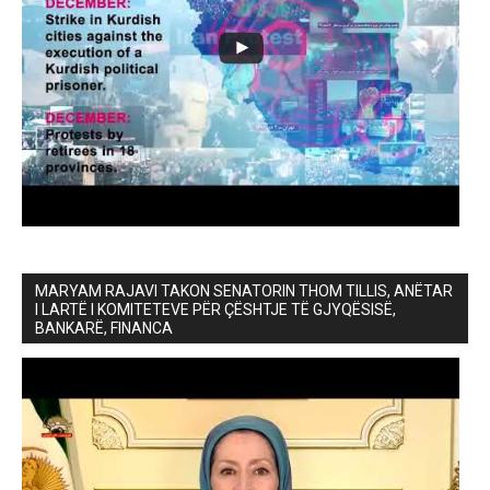
MARYAM RAJAVI TAKON SENATORIN THOM TILLIS, ANËTAR
I LARTË I KOMITETEVE PËR ÇËSHTJE TË GJYQËSISË,
BANKARË, FINANCA