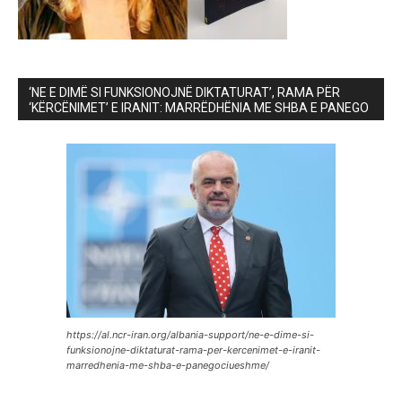
‘NE E DIMË SI FUNKSIONOJNË DIKTATURAT’, RAMA PËR
‘KËRCËNIMET’ E IRANIT: MARRËDHËNIA ME SHBA E PANEGO
https://al.ncr-iran.org/albania-support/ne-e-dime-si-
funksionojne-diktaturat-rama-per-kercenimet-e-iranit-
marredhenia-me-shba-e-panegociueshme/