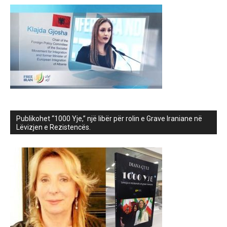
Publikohet “1000 Yje,” një libër për rolin e Grave Iraniane në
Lëvizjen e Rezistencës.