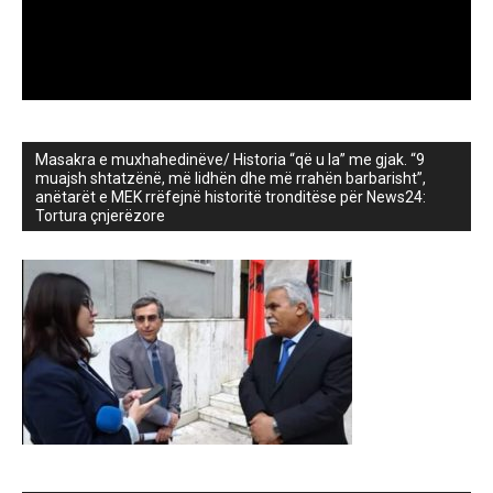
Masakra e muxhahedinëve/ Historia “që u la” me gjak. “9
muajsh shtatzënë, më lidhën dhe më rrahën barbarisht”,
anëtarët e MEK rrëfejnë historitë tronditëse për News24:
Tortura çnjerëzore