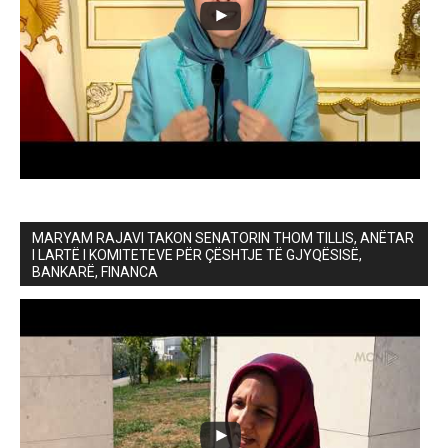
MARYAM RAJAVI TAKON SENATORIN THOM TILLIS, ANËTAR
I LARTË I KOMITETEVE PËR ÇËSHTJE TË GJYQËSISË,
BANKARË, FINANCA