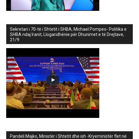
Sekretari i 70-të i Shtetit i SHBA, Michael Pompeo- Politika e
SHBA ndaj Iranit, Llogaridhënie për Dhunimet e të Drejtave,
21/9
Pandeli Majko, Ministër i Shtetit dhe ish -Kryeministër flet në