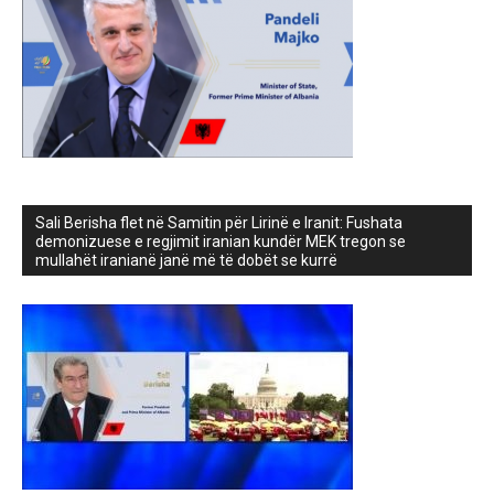
Sali Berisha flet në Samitin për Lirinë e Iranit: Fushata
demonizuese e regjimit iranian kundër MEK tregon se
mullahët iranianë janë më të dobët se kurrë