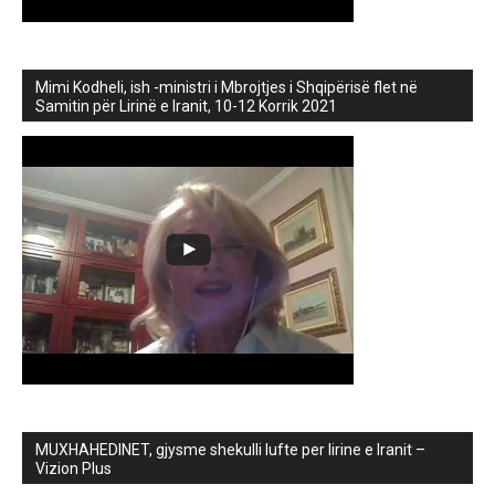
Mimi Kodheli, ish -ministri i Mbrojtjes i Shqipërisë flet në
Samitin për Lirinë e Iranit, 10-12 Korrik 2021
MUXHAHEDINET, gjysme shekulli lufte per lirine e Iranit –
Vizion Plus