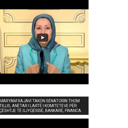
MARYAM RAJAVI TAKON SENATORIN THOM
TILLIS, ANËTAR I LARTË I KOMITETEVE PËR
ÇËSHTJE TË GJYQËSISË, BANKARË, FINANCA