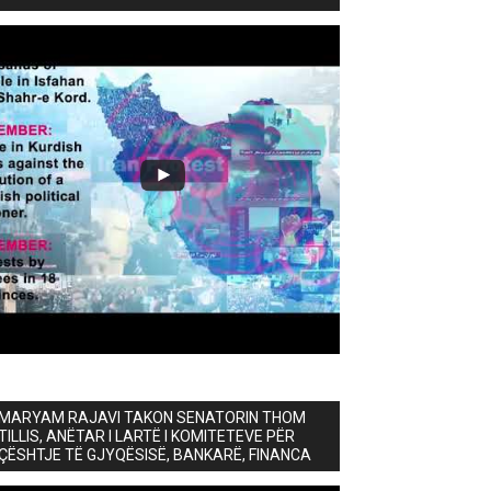
MARYAM RAJAVI TAKON SENATORIN THOM
TILLIS, ANËTAR I LARTË I KOMITETEVE PËR
ÇËSHTJE TË GJYQËSISË, BANKARË, FINANCA