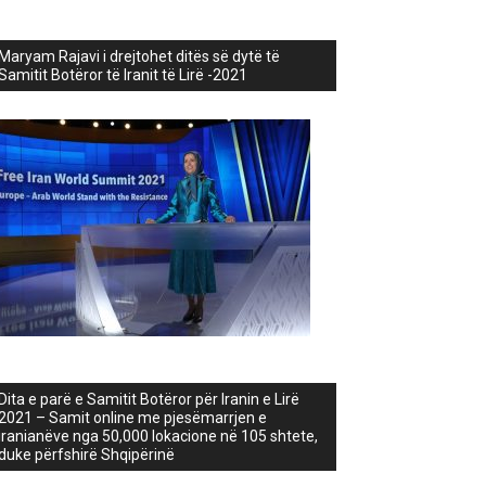
Maryam Rajavi i drejtohet ditës së dytë të
Samitit Botëror të Iranit të Lirë -2021
Dita e parë e Samitit Botëror për Iranin e Lirë
2021 – Samit online me pjesëmarrjen e
iranianëve nga 50,000 lokacione në 105 shtete,
duke përfshirë Shqipërinë