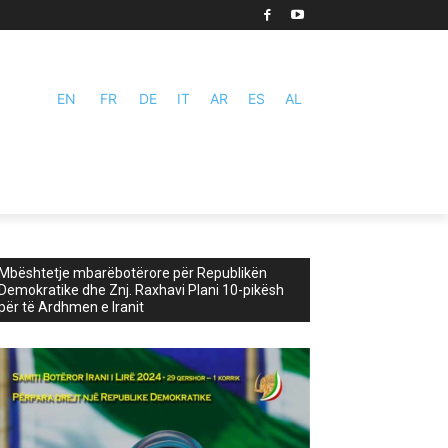
EN
FR
DE
IT
AR
ES
AL
Mbështetje mbarëbotërore për Republikën
Demokratike dhe Znj. Raxhavi Plani 10-pikësh
për të Ardhmen e Iranit