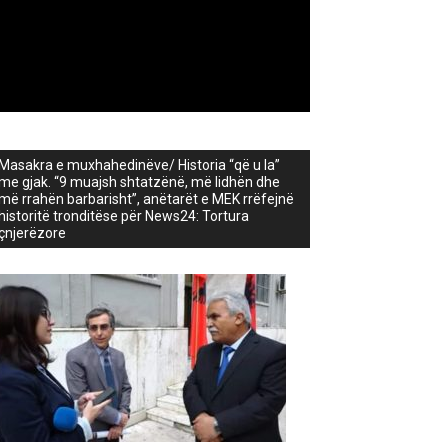
Masakra e muxhahedinëve/ Historia “që u la”
me gjak. “9 muajsh shtatzënë, më lidhën dhe
më rrahën barbarisht”, anëtarët e MEK rrëfejnë
historitë tronditëse për News24: Tortura
çnjerëzore