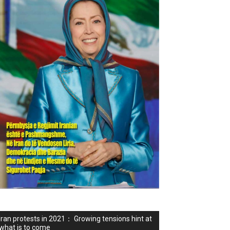
Iran protests in 2021： Growing tensions hint at
what is to come