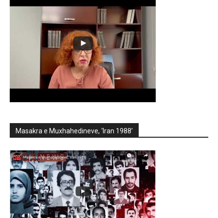
Masakra e Muxhahedineve, ‘Iran 1988’