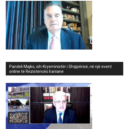
Pandeli Majko, ish-Kryeministër i Shqipërisë, në një event
online të Rezistencës Iraniane