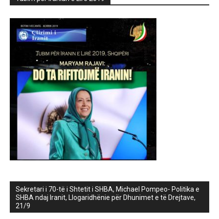
Sekretari i 70-të i Shtetit i SHBA, Michael Pompeo- Politika e
SHBA ndaj Iranit, Llogaridhënie për Dhunimet e të Drejtave,
21/9