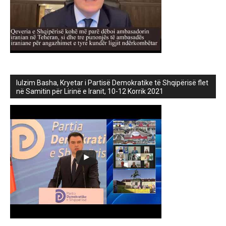
lulzim Basha, Kryetar i Partisë Demokratike të Shqipërisë flet
në Samitin për Lirinë e Iranit, 10-12 Korrik 2021