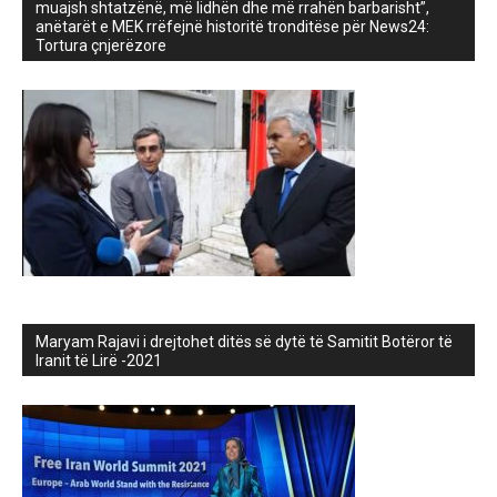
muajsh shtatzënë, më lidhën dhe më rrahën barbarisht”,
anëtarët e MEK rrëfejnë historitë tronditëse për News24:
Tortura çnjerëzore
Maryam Rajavi i drejtohet ditës së dytë të Samitit Botëror të
Iranit të Lirë -2021