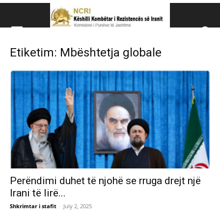
Këshillit Kombëtar të R
Etiketim: Mbështetja globale
Këshillit Kombëtar të Rezistencës së Iranit (NCRI)
Perëndimi duhet të njohë se rruga drejt një
Irani të lirë...
Shkrimtar i stafit
-
July 2, 2025