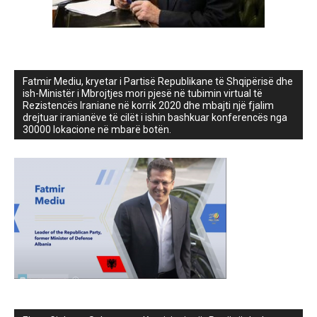
Fatmir Mediu, kryetar i Partisë Republikane të Shqipërisë dhe
ish-Ministër i Mbrojtjes mori pjesë në tubimin virtual të
Rezistencës Iraniane në korrik 2020 dhe mbajti një fjalim
drejtuar iranianëve të cilët i ishin bashkuar konferencës nga
30000 lokacione në mbarë botën.