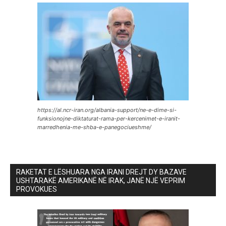
https://al.ncr-iran.org/albania-support/ne-e-dime-si-
funksionojne-diktaturat-rama-per-kercenimet-e-iranit-
marredhenia-me-shba-e-panegociueshme/
RAKETAT E LËSHUARA NGA IRANI DREJT DY BAZAVE
USHTARAKË AMERIKANË NË IRAK, JANË NJË VEPRIM
PROVOKUES