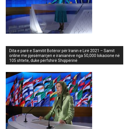
Dita e parë e Samitit Botëror për Iranin e Lirë 2021 – Samit
online me pjesëmarrjen e iranianëve nga 50,000 lokacione në
105 shtete, duke përfshirë Shqipërinë