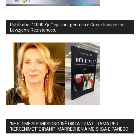
Publikohet “1000 Yje,” një libër për rolin e Grave Iraniane në
Lëvizjen e Rezistencës.
‘NE E DIMË SI FUNKSIONOJNË DIKTATURAT’, RAMA PËR
‘KËRCËNIMET’ E IRANIT: MARRËDHËNIA ME SHBA E PANEGO