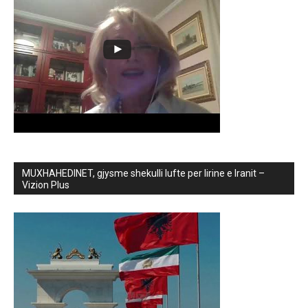
MUXHAHEDINET, gjysme shekulli lufte per lirine e Iranit –
Vizion Plus