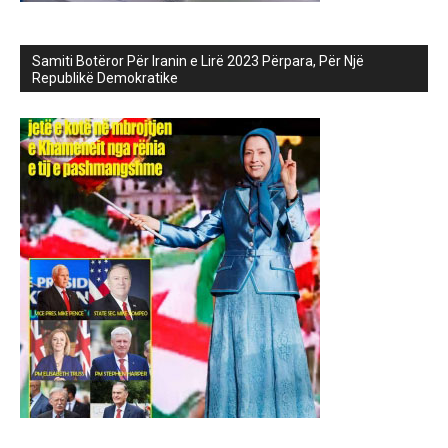
Samiti Botëror Për Iranin e Lirë 2023 Përpara, Për Një
Republikë Demokratike