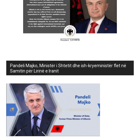
Pandeli Majko, Ministër i Shtetit dhe ish-kryeministër flet në
Samitin për Lirinë e Iranit