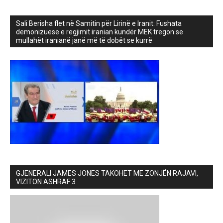
Sali Berisha flet në Samitin për Lirinë e Iranit: Fushata
demonizuese e regjimit iranian kundër MEK tregon se
mullahët iranianë janë më të dobët se kurrë
GJENERALI JAMES JONES TAKOHET ME ZONJËN RAJAVI,
VIZITON ASHRAF 3