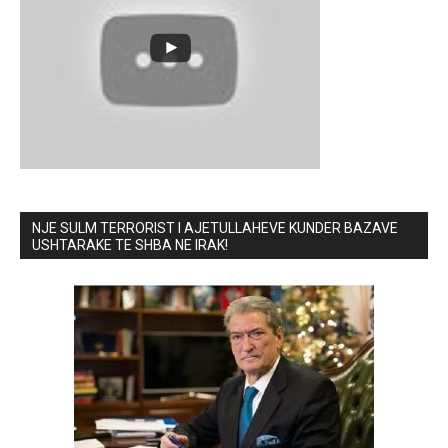
NJE SULM TERRORIST I AJETULLAHEVE KUNDER BAZAVE
USHTARAKE TE SHBA NE IRAK!