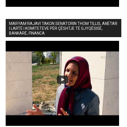
MARYAM RAJAVI TAKON SENATORIN THOM TILLIS, ANËTAR
I LARTË I KOMITETEVE PËR ÇËSHTJE TË GJYQËSISË,
BANKARË, FINANCA