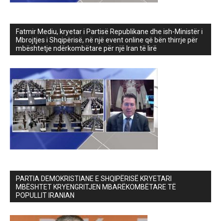
Fatmir Mediu, kryetar i Partisë Republikane dhe ish-Ministër i
Mbrojtjes i Shqipërisë, në një event online që bën thirrje për
mbështetje ndërkombëtare për një Iran të lirë
PARTIA DEMOKRISTIANE E SHQIPËRISË KRYETARI
MBËSHTET KRYENGRITJEN MBARËKOMBËTARE TË
POPULLIT IRANIAN