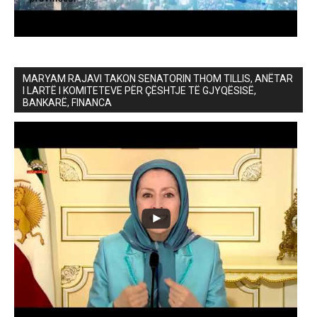
MARYAM RAJAVI TAKON SENATORIN THOM TILLIS, ANËTAR
I LARTË I KOMITETEVE PËR ÇËSHTJE TË GJYQËSISË,
BANKARË, FINANCA