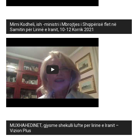
Mimi Kodheli, ish -ministri i Mbrojtjes i Shqipërisë flet në
Samitin për Lirinë e Iranit, 10-12 Korrik 2021
MUXHAHEDINET, gjysme shekulli lufte per lirine e Iranit –
Vizion Plus