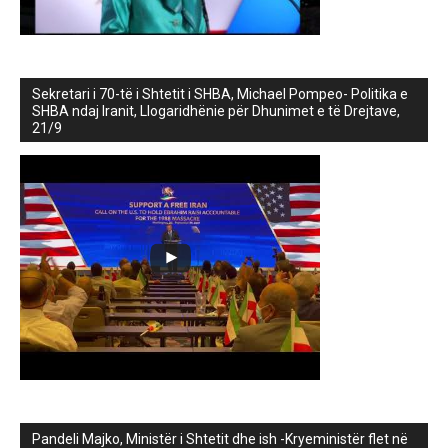
Sekretari i 70-të i Shtetit i SHBA, Michael Pompeo- Politika e
SHBA ndaj Iranit, Llogaridhënie për Dhunimet e të Drejtave,
21/9
Pandeli Majko, Ministër i Shtetit dhe ish -Kryeministër flet në