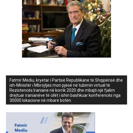
Fatmir Mediu, kryetar i Partisë Republikane të Shqipërisë dhe
ish-Ministër i Mbrojtjes mori pjesë në tubimin virtual të
Rezistencës Iraniane në korrik 2020 dhe mbajti një fjalim
drejtuar iranianëve të cilët i ishin bashkuar konferencës nga
30000 lokacione në mbarë botën.