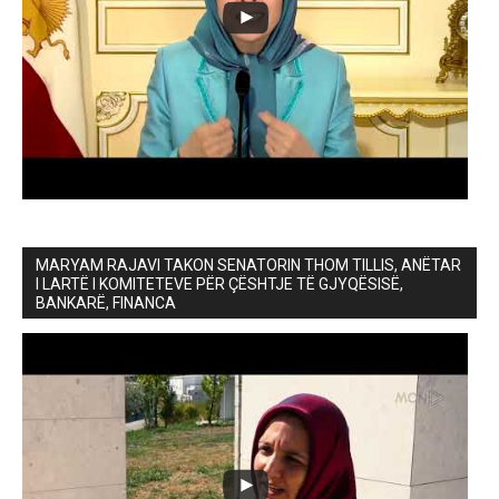
MARYAM RAJAVI TAKON SENATORIN THOM TILLIS, ANËTAR
I LARTË I KOMITETEVE PËR ÇËSHTJE TË GJYQËSISË,
BANKARË, FINANCA