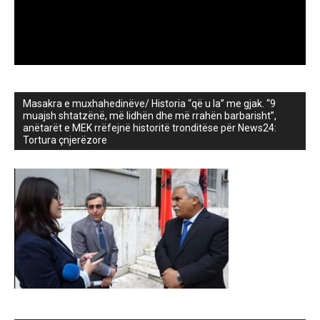
Masakra e muxhahedinëve/ Historia “që u la” me gjak. “9
muajsh shtatzënë, më lidhën dhe më rrahën barbarisht”,
anëtarët e MEK rrëfejnë historitë tronditëse për News24:
Tortura çnjerëzore