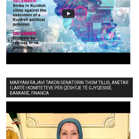
MARYAM RAJAVI TAKON SENATORIN THOM TILLIS, ANËTAR
I LARTË I KOMITETEVE PËR ÇËSHTJE TË GJYQËSISË,
BANKARË, FINANCA