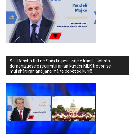
Sali Berisha flet në Samitin për Lirinë e Iranit: Fushata
demonizuese e regjimit iranian kundër MEK tregon se
mullahët iranianë janë më të dobët se kurrë