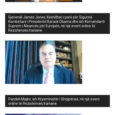
Gjenerali James Jones, Këshilltari i parë për Sigurinë
Kombëtare i Presidentit Barack Obama dhe ish-Komandanti
Suprem i Aleancës për Europën, në një event online të
Rezistencës Iraniane
Pandeli Majko, ish-Kryeministër i Shqipërisë, në një event
online të Rezistencës Iraniane