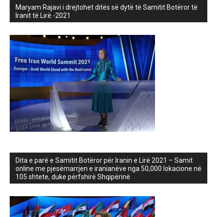
Maryam Rajavi i drejtohet ditës së dytë të Samitit Botëror të
Iranit të Lirë -2021
Dita e parë e Samitit Botëror për Iranin e Lirë 2021 – Samit
online me pjesëmarrjen e iranianëve nga 50,000 lokacione në
105 shtete, duke përfshirë Shqipërinë