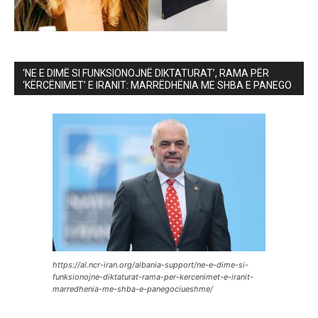
‘NE E DIMË SI FUNKSIONOJNË DIKTATURAT’, RAMA PËR
‘KËRCËNIMET’ E IRANIT: MARRËDHËNIA ME SHBA E PANEGO
https://al.ncr-iran.org/albania-support/ne-e-dime-si-
funksionojne-diktaturat-rama-per-kercenimet-e-iranit-
marredhenia-me-shba-e-panegociueshme/