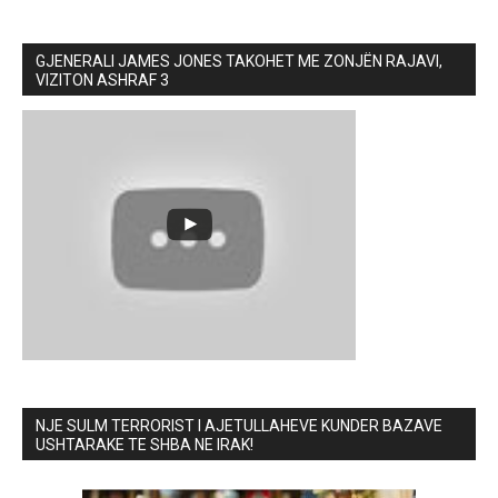
GJENERALI JAMES JONES TAKOHET ME ZONJËN RAJAVI,
VIZITON ASHRAF 3
NJE SULM TERRORIST I AJETULLAHEVE KUNDER BAZAVE
USHTARAKE TE SHBA NE IRAK!