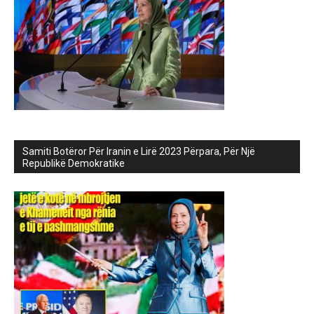
Samiti Botëror Për Iranin e Lirë 2023 Përpara, Për Një
Republikë Demokratike