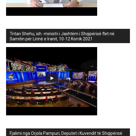
Tritan Shehu, ish -ministri i Jashtëm i Shqipërisë flet në
Samitin për Lirinë e Iranit, 10-12 Korrik 2021
Fjalimi nga Orjola Pampuri, Deputet i Kuvendit të Shqipërisë