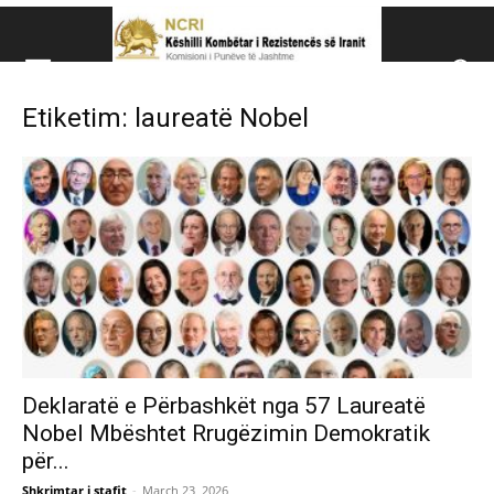
Këshillit Kombëtar të R
Etiketim: laureatë Nobel
Këshillit Kombëtar të Rezistencës së Iranit (NCRI)
Deklaratë e Përbashkët nga 57 Laureatë
Nobel Mbështet Rrugëzimin Demokratik
për...
Shkrimtar i stafit
-
March 23, 2026