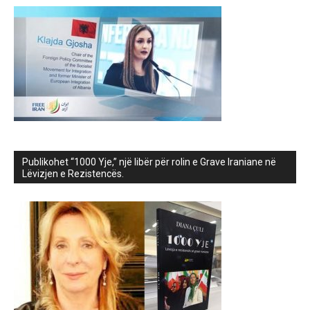
Publikohet “1000 Yje,” një libër për rolin e Grave Iraniane në
Lëvizjen e Rezistencës.