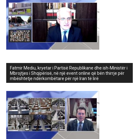
Fatmir Mediu, kryetar i Partisë Republikane dhe ish-Ministër i
Mbrojtjes i Shqipërisë, në një event online që bën thirrje për
mbështetje ndërkombëtare për një Iran të lirë