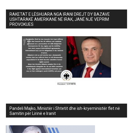
RAKETAT E LËSHUARA NGA IRANI DREJT DY BAZAVE
USHTARAKË AMERIKANË NË IRAK, JANË NJË VEPRIM
PROVOKUES
Pandeli Majko, Ministër i Shtetit dhe ish-kryeministër flet në
Samitin për Lirinë e Iranit