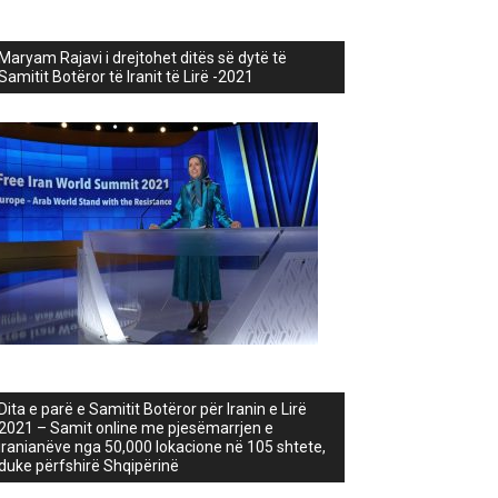
Maryam Rajavi i drejtohet ditës së dytë të
Samitit Botëror të Iranit të Lirë -2021
Dita e parë e Samitit Botëror për Iranin e Lirë
2021 – Samit online me pjesëmarrjen e
iranianëve nga 50,000 lokacione në 105 shtete,
duke përfshirë Shqipërinë