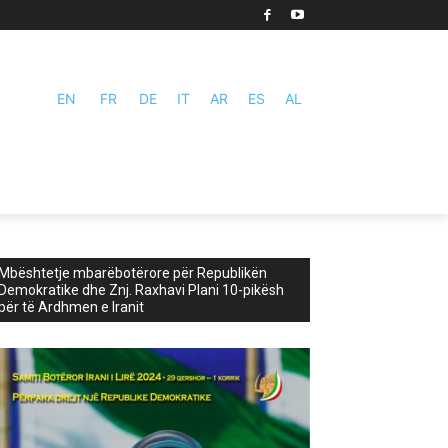
EN
FR
DE
IT
AR
ES
AL
Mbështetje mbarëbotërore për Republikën
Demokratike dhe Znj. Raxhavi Plani 10-pikësh
për të Ardhmen e Iranit