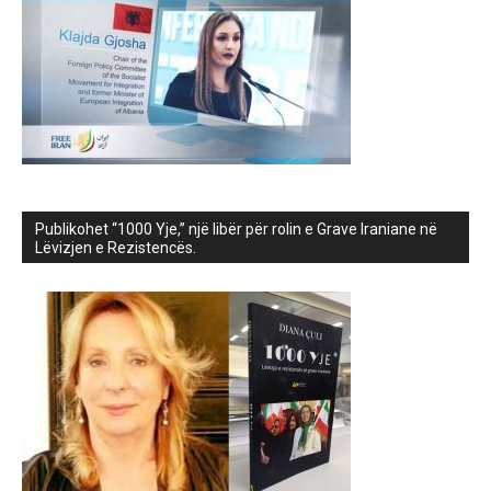
Publikohet “1000 Yje,” një libër për rolin e Grave Iraniane në
Lëvizjen e Rezistencës.