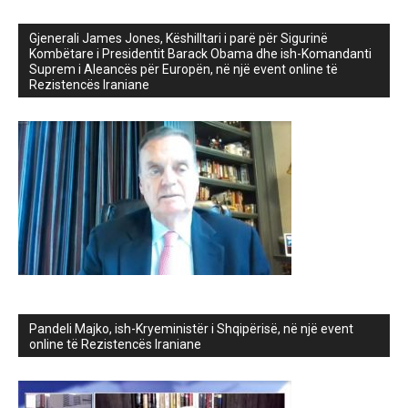
Gjenerali James Jones, Këshilltari i parë për Sigurinë
Kombëtare i Presidentit Barack Obama dhe ish-Komandanti
Suprem i Aleancës për Europën, në një event online të
Rezistencës Iraniane
Pandeli Majko, ish-Kryeministër i Shqipërisë, në një event
online të Rezistencës Iraniane