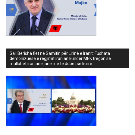
Sali Berisha flet në Samitin për Lirinë e Iranit: Fushata
demonizuese e regjimit iranian kundër MEK tregon se
mullahët iranianë janë më të dobët se kurrë