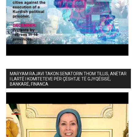
MARYAM RAJAVI TAKON SENATORIN THOM TILLIS, ANËTAR
I LARTË I KOMITETEVE PËR ÇËSHTJE TË GJYQËSISË,
BANKARË, FINANCA