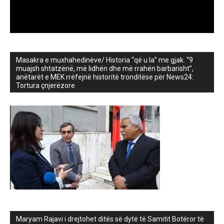
Masakra e muxhahedinëve/ Historia “që u la” me gjak. “9
muajsh shtatzënë, më lidhën dhe më rrahën barbarisht”,
anëtarët e MEK rrëfejnë historitë tronditëse për News24:
Tortura çnjerëzore
Maryam Rajavi i drejtohet ditës së dytë të Samitit Botëror të