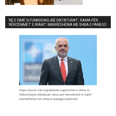
‘NE E DIMË SI FUNKSIONOJNË DIKTATURAT’, RAMA PËR
‘KËRCËNIMET’ E IRANIT: MARRËDHËNIA ME SHBA E PANEGO
https://al.ncr-iran.org/albania-support/ne-e-dime-si-
funksionojne-diktaturat-rama-per-kercenimet-e-iranit-
marredhenia-me-shba-e-panegociueshme/