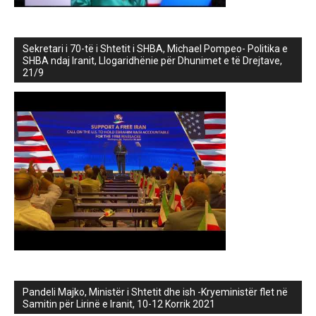
Sekretari i 70-të i Shtetit i SHBA, Michael Pompeo- Politika e
SHBA ndaj Iranit, Llogaridhënie për Dhunimet e të Drejtave,
21/9
Pandeli Majko, Ministër i Shtetit dhe ish -Kryeministër flet në
Samitin për Lirinë e Iranit, 10-12 Korrik 2021