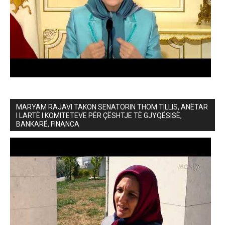
MARYAM RAJAVI TAKON SENATORIN THOM TILLIS, ANËTAR
I LARTË I KOMITETEVE PËR ÇËSHTJE TË GJYQËSISË,
BANKARË, FINANCA