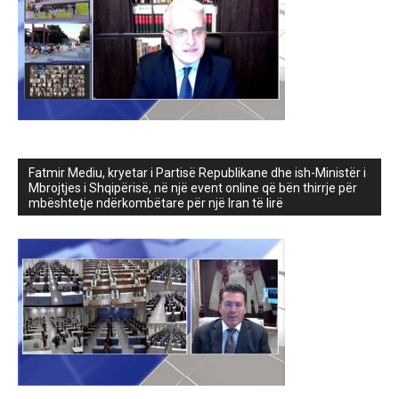
Fatmir Mediu, kryetar i Partisë Republikane dhe ish-Ministër i
Mbrojtjes i Shqipërisë, në një event online që bën thirrje për
mbështetje ndërkombëtare për një Iran të lirë