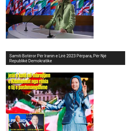
Samiti Botëror Për Iranin e Lirë 2023 Përpara, Për Një
Republikë Demokratike