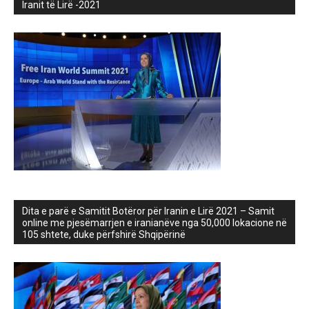
Iranit të Lirë -2021
Dita e parë e Samitit Botëror për Iranin e Lirë 2021 – Samit
online me pjesëmarrjen e iranianëve nga 50,000 lokacione në
105 shtete, duke përfshirë Shqipërinë