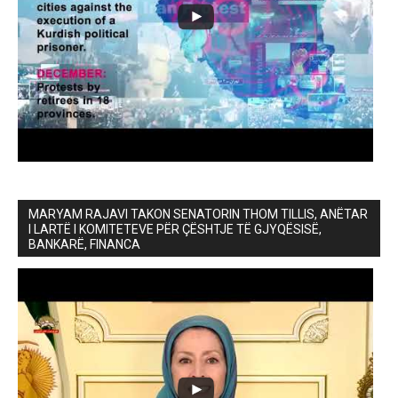
MARYAM RAJAVI TAKON SENATORIN THOM TILLIS, ANËTAR
I LARTË I KOMITETEVE PËR ÇËSHTJE TË GJYQËSISË,
BANKARË, FINANCA