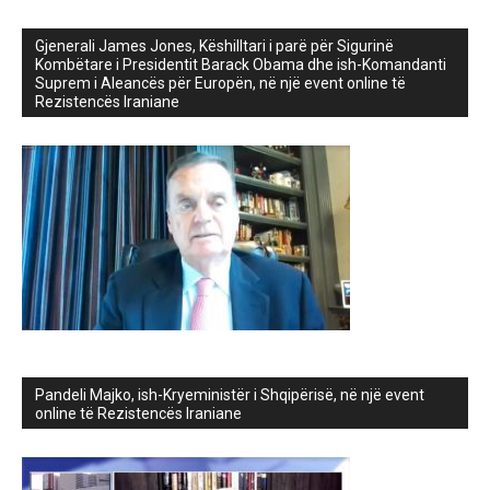
Gjenerali James Jones, Këshilltari i parë për Sigurinë
Kombëtare i Presidentit Barack Obama dhe ish-Komandanti
Suprem i Aleancës për Europën, në një event online të
Rezistencës Iraniane
Pandeli Majko, ish-Kryeministër i Shqipërisë, në një event
online të Rezistencës Iraniane