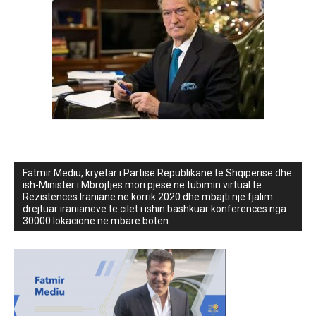
Fatmir Mediu, kryetar i Partisë Republikane të Shqipërisë dhe
ish-Ministër i Mbrojtjes mori pjesë në tubimin virtual të
Rezistencës Iraniane në korrik 2020 dhe mbajti një fjalim
drejtuar iranianëve të cilët i ishin bashkuar konferencës nga
30000 lokacione në mbarë botën.