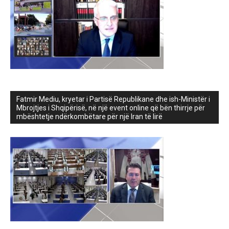
Fatmir Mediu, kryetar i Partisë Republikane dhe ish-Ministër i
Mbrojtjes i Shqipërisë, në një event online që bën thirrje për
mbështetje ndërkombëtare për një Iran të lirë