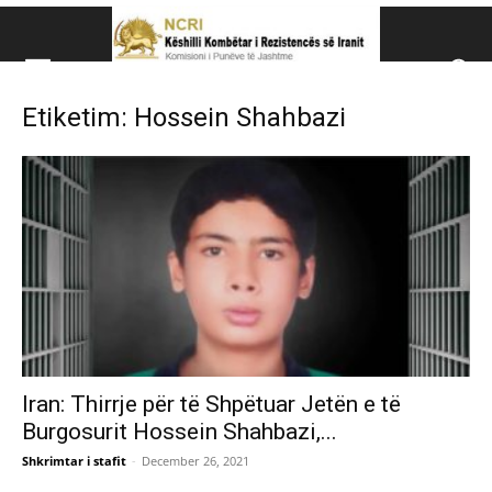
Këshillit Kombëtar të R
Etiketim: Hossein Shahbazi
Këshillit Kombëtar të Rezistencës së Iranit (NCRI)
Iran: Thirrje për të Shpëtuar Jetën e të
Burgosurit Hossein Shahbazi,...
Shkrimtar i stafit
-
December 26, 2021