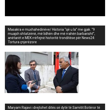
Masakra e muxhahedinëve/ Historia “që u la” me gjak. “9
muajsh shtatzënë, më lidhën dhe më rrahën barbarisht”,
anëtarët e MEK rrëfejnë historitë tronditëse për News24:
Tortura çnjerëzore
Maryam Rajavi i drejtohet ditës së dytë të Samitit Botëror të