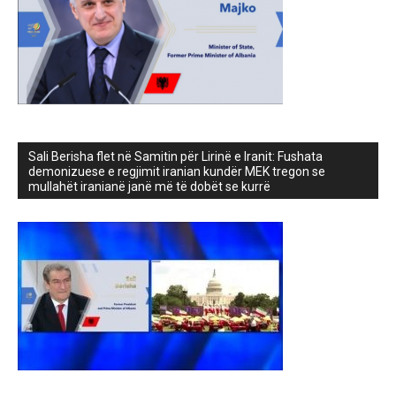
Sali Berisha flet në Samitin për Lirinë e Iranit: Fushata
demonizuese e regjimit iranian kundër MEK tregon se
mullahët iranianë janë më të dobët se kurrë