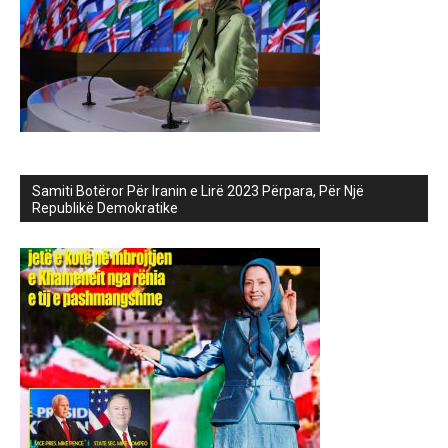
Samiti Botëror Për Iranin e Lirë 2023 Përpara, Për Një
Republikë Demokratike