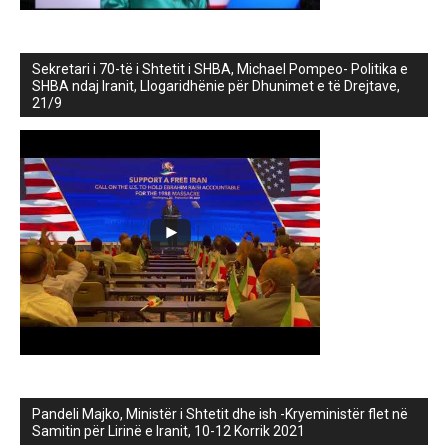
Sekretari i 70-të i Shtetit i SHBA, Michael Pompeo- Politika e
SHBA ndaj Iranit, Llogaridhënie për Dhunimet e të Drejtave,
21/9
Pandeli Majko, Ministër i Shtetit dhe ish -Kryeministër flet në
Samitin për Lirinë e Iranit, 10-12 Korrik 2021