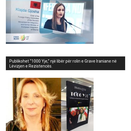
Publikohet “1000 Yje,” një libër për rolin e Grave Iraniane në
Lëvizjen e Rezistencës.