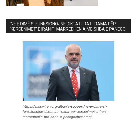
‘NE E DIMË SI FUNKSIONOJNË DIKTATURAT’, RAMA PËR
‘KËRCËNIMET’ E IRANIT: MARRËDHËNIA ME SHBA E PANEGO
https://al.ncr-iran.org/albania-support/ne-e-dime-si-
funksionojne-diktaturat-rama-per-kercenimet-e-iranit-
marredhenia-me-shba-e-panegociueshme/