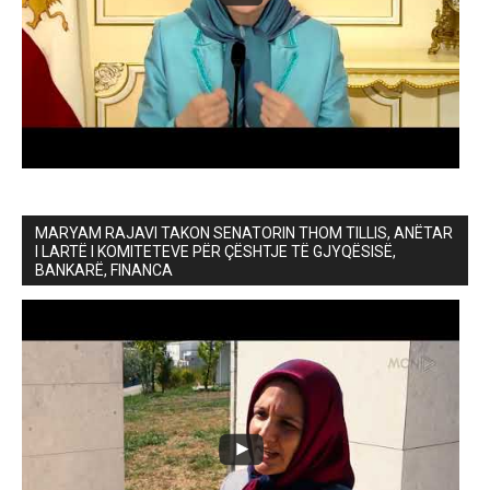
MARYAM RAJAVI TAKON SENATORIN THOM TILLIS, ANËTAR
I LARTË I KOMITETEVE PËR ÇËSHTJE TË GJYQËSISË,
BANKARË, FINANCA