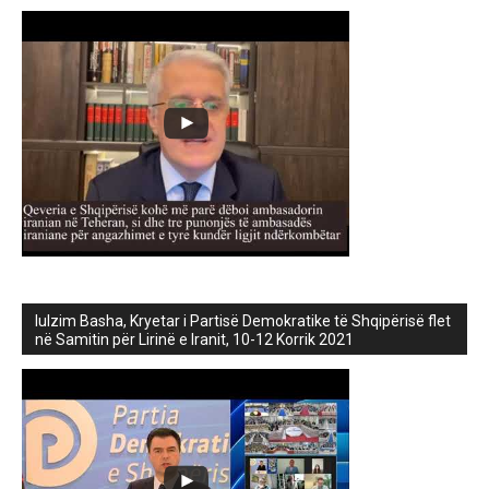
lulzim Basha, Kryetar i Partisë Demokratike të Shqipërisë flet
në Samitin për Lirinë e Iranit, 10-12 Korrik 2021