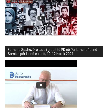
Edmond Spaho, Drejtues i grupit të PD në Parlament flet në
Samitin për Lirinë e Iranit, 10-12 Korrik 2021