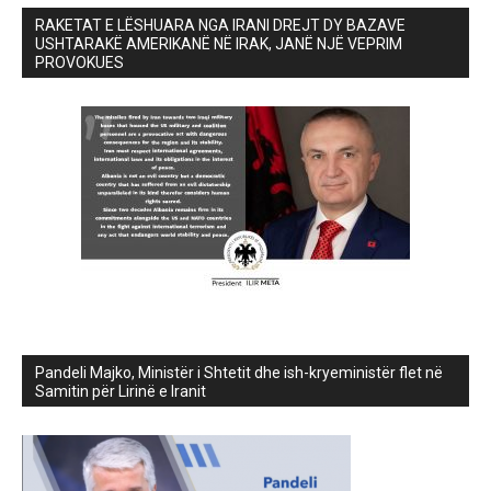
RAKETAT E LËSHUARA NGA IRANI DREJT DY BAZAVE
USHTARAKË AMERIKANË NË IRAK, JANË NJË VEPRIM
PROVOKUES
Pandeli Majko, Ministër i Shtetit dhe ish-kryeministër flet në
Samitin për Lirinë e Iranit