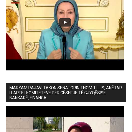
MARYAM RAJAVI TAKON SENATORIN THOM TILLIS, ANËTAR
I LARTË I KOMITETEVE PËR ÇËSHTJE TË GJYQËSISË,
BANKARË, FINANCA