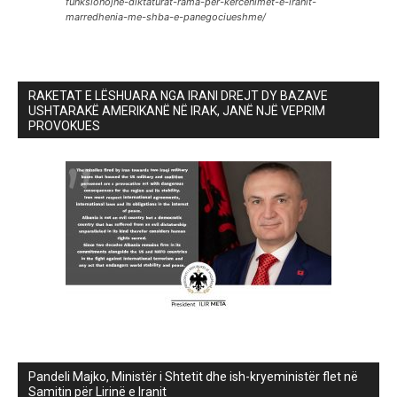
funksionojne-diktaturat-rama-per-kercenimet-e-iranit-
marredhenia-me-shba-e-panegociueshme/
RAKETAT E LËSHUARA NGA IRANI DREJT DY BAZAVE
USHTARAKË AMERIKANË NË IRAK, JANË NJË VEPRIM
PROVOKUES
Pandeli Majko, Ministër i Shtetit dhe ish-kryeministër flet në
Samitin për Lirinë e Iranit