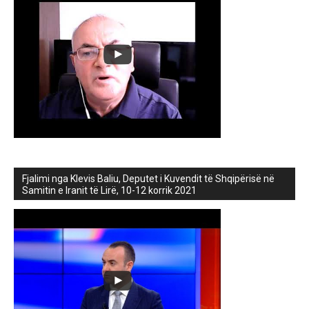
Fjalimi nga Klevis Baliu, Deputet i Kuvendit të Shqipërisë në
Samitin e Iranit të Lirë, 10-12 korrik 2021