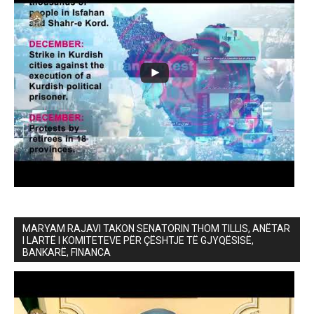
MARYAM RAJAVI TAKON SENATORIN THOM TILLIS, ANËTAR
I LARTË I KOMITETEVE PËR ÇËSHTJE TË GJYQËSISË,
BANKARË, FINANCA