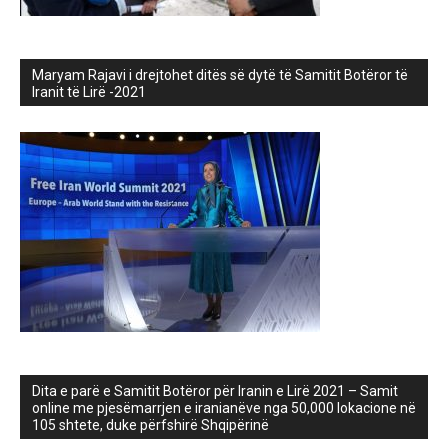
Maryam Rajavi i drejtohet ditës së dytë të Samitit Botëror të
Iranit të Lirë -2021
Dita e parë e Samitit Botëror për Iranin e Lirë 2021 – Samit
online me pjesëmarrjen e iranianëve nga 50,000 lokacione në
105 shtete, duke përfshirë Shqipërinë