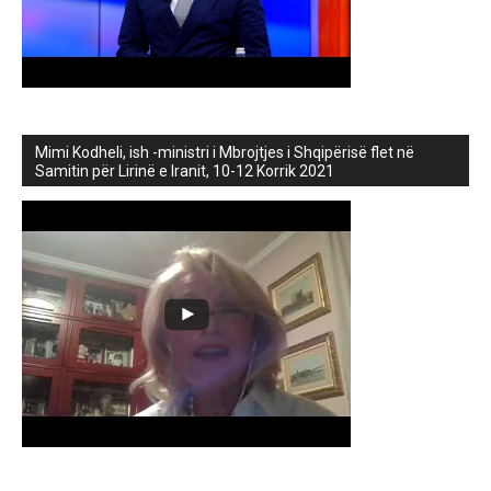
Mimi Kodheli, ish -ministri i Mbrojtjes i Shqipërisë flet në
Samitin për Lirinë e Iranit, 10-12 Korrik 2021