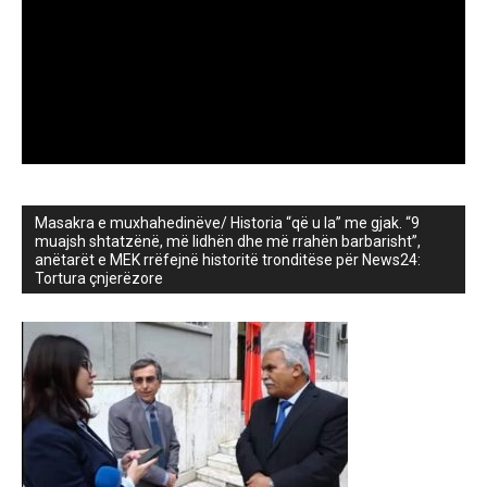
Masakra e muxhahedinëve/ Historia “që u la” me gjak. “9
muajsh shtatzënë, më lidhën dhe më rrahën barbarisht”,
anëtarët e MEK rrëfejnë historitë tronditëse për News24:
Tortura çnjerëzore