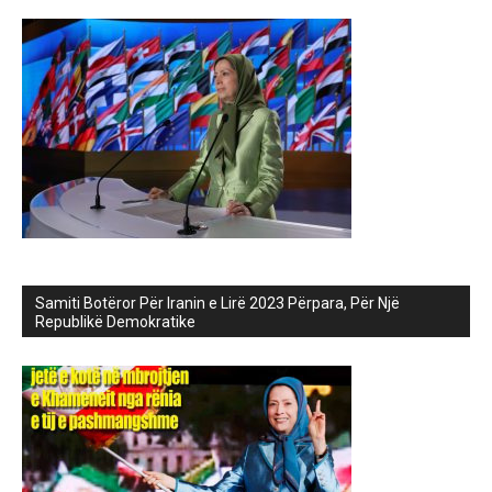
Samiti Botëror Për Iranin e Lirë 2023 Përpara, Për Një
Republikë Demokratike