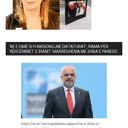
‘NE E DIMË SI FUNKSIONOJNË DIKTATURAT’, RAMA PËR
‘KËRCËNIMET’ E IRANIT: MARRËDHËNIA ME SHBA E PANEGO
https://al.ncr-iran.org/albania-support/ne-e-dime-si-