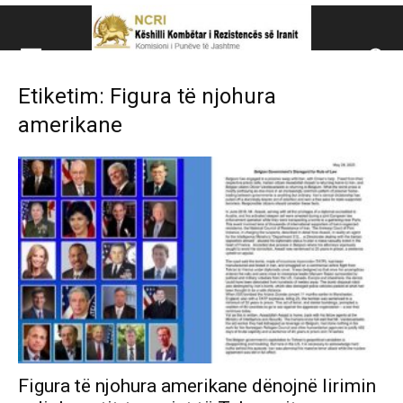
Këshillit Kombëtar të R
Etiketim: Figura të njohura
Këshillit Kombëtar të Rezistencës së Iranit (NCRI)
amerikane
Figura të njohura amerikane dënojnë lirimin