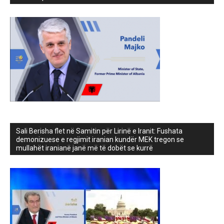
Sali Berisha flet në Samitin për Lirinë e Iranit: Fushata
demonizuese e regjimit iranian kundër MEK tregon se
mullahët iranianë janë më të dobët se kurrë