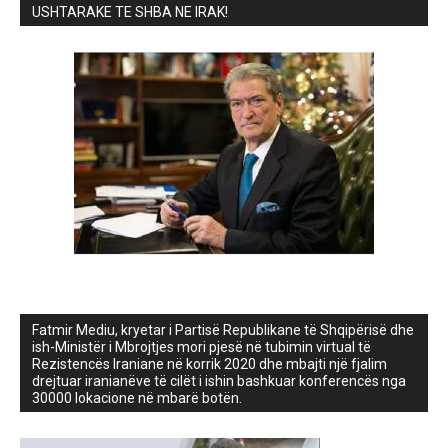
USHTARAKE TE SHBA NE IRAK!
Fatmir Mediu, kryetar i Partisë Republikane të Shqipërisë dhe
ish-Ministër i Mbrojtjes mori pjesë në tubimin virtual të
Rezistencës Iraniane në korrik 2020 dhe mbajti një fjalim
drejtuar iranianëve të cilët i ishin bashkuar konferencës nga
30000 lokacione në mbarë botën.