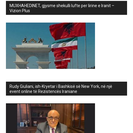
MUXHAHEDINET, gjysme shekulli lufte per lirine e Iranit –
Vizion Plus
Rudy Giuliani, ish-Kryetar i Bashkisë së New York, në një
event online të Rezistencës Iraniane