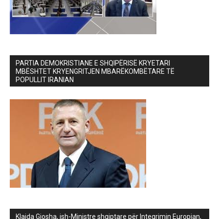
PARTIA DEMOKRISTIANE E SHQIPËRISË KRYETARI
MBËSHTET KRYENGRITJEN MBARËKOMBËTARE TË
POPULLIT IRANIAN
Klajda Gjosha, ish-Ministre shqiptare për Integrimin Europian,