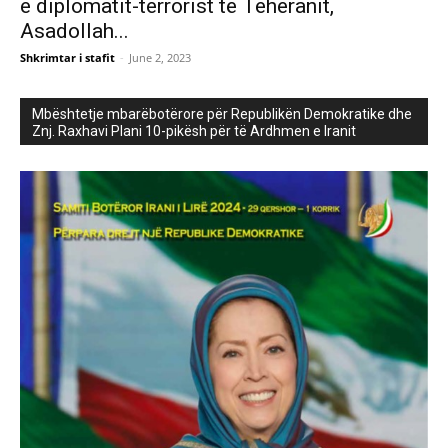
e diplomatit-terrorist të Teheranit,
Asadollah...
Shkrimtar i stafit
-
June 2, 2023
Mbështetje mbarëbotërore për Republikën Demokratike dhe
Znj. Raxhavi Plani 10-pikësh për të Ardhmen e Iranit