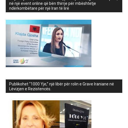
në një event online që bën thirrje për mbështetje
ndërkombëtare për një Iran të lirë
Publikohet “1000 Yje,” një libër për rolin e Grave Iraniane në
Lëvizjen e Rezistencës.