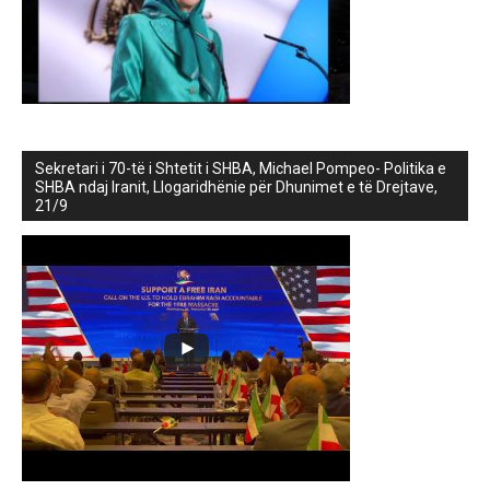
Sekretari i 70-të i Shtetit i SHBA, Michael Pompeo- Politika e
SHBA ndaj Iranit, Llogaridhënie për Dhunimet e të Drejtave,
21/9