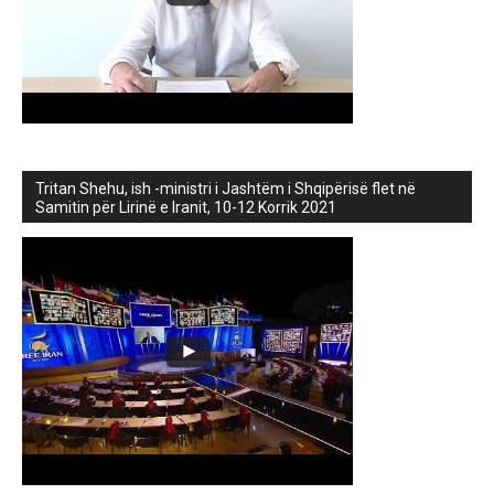
Tritan Shehu, ish -ministri i Jashtëm i Shqipërisë flet në
Samitin për Lirinë e Iranit, 10-12 Korrik 2021