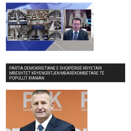
PARTIA DEMOKRISTIANE E SHQIPËRISË KRYETARI
MBËSHTET KRYENGRITJEN MBARËKOMBËTARE TË
POPULLIT IRANIAN