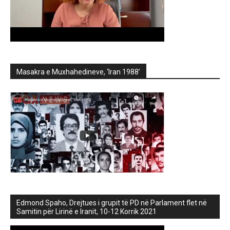
Masakra e Muxhahedineve, ‘Iran 1988’
Edmond Spaho, Drejtues i grupit të PD në Parlament flet në
Samitin për Lirinë e Iranit, 10-12 Korrik 2021