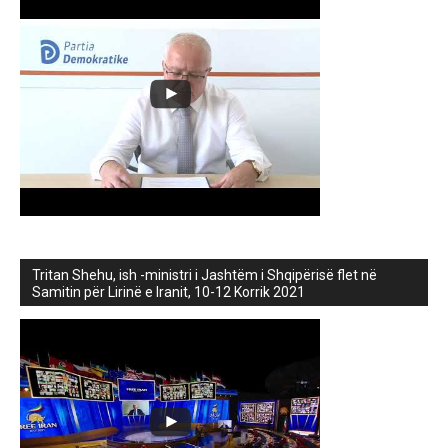
Tritan Shehu, ish -ministri i Jashtëm i Shqipërisë flet në
Samitin për Lirinë e Iranit, 10-12 Korrik 2021