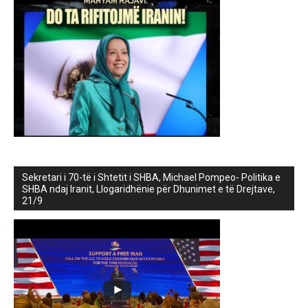
Sekretari i 70-të i Shtetit i SHBA, Michael Pompeo- Politika e
SHBA ndaj Iranit, Llogaridhënie për Dhunimet e të Drejtave,
21/9