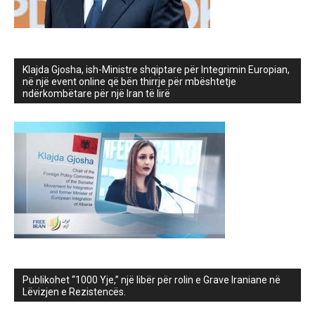
Klajda Gjosha, ish-Ministre shqiptare për Integrimin Europian,
në një event online që bën thirrje për mbështetje
ndërkombëtare për një Iran të lirë
Publikohet “1000 Yje,” një libër për rolin e Grave Iraniane në
Lëvizjen e Rezistencës.