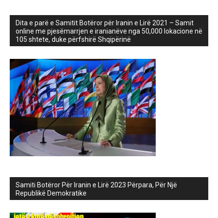
Dita e parë e Samitit Botëror për Iranin e Lirë 2021 – Samit
online me pjesëmarrjen e iranianëve nga 50,000 lokacione në
105 shtete, duke përfshirë Shqipërinë
Samiti Botëror Për Iranin e Lirë 2023 Përpara, Për Një
Republikë Demokratike