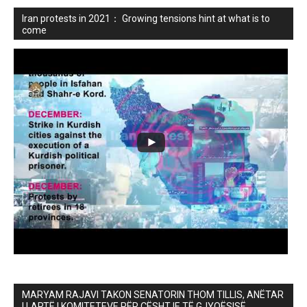
Iran protests in 2021： Growing tensions hint at what is to
come
MARYAM RAJAVI TAKON SENATORIN THOM TILLIS, ANËTAR
I LARTË I KOMITETEVE PËR ÇËSHTJE TË GJYQËSISË,