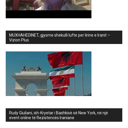
MUXHAHEDINET, gjysme shekulli lufte per lirine e Iranit –
Vizion Plus
Rudy Giuliani, ish-Kryetar i Bashkisë së New York, në një
event online të Rezistencës Iraniane