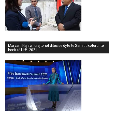
Maryam Rajavi i drejtohet ditës së dytë të Samitit Botëror të
Iranit të Lirë -2021