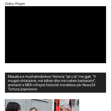
Video Player
Masakra e muxhahedinëve/ Historia “që u la” me gjak. “9
muajsh shtatzënë, më lidhën dhe më rrahën barbarisht”,
anëtarët e MEK rrëfejnë historitë tronditëse për News24:
Tortura çnjerëzore