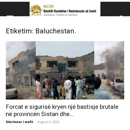
Këshillit Kombëtar të R
Etiketim: Baluchestan.
Këshillit Kombëtar të Rezistencës së Iranit (NCRI)
Forcat e sigurisë kryen një bastisje brutale
në provincën Sistan dhe...
Shkrimtar i stafit
-
August 4, 2023