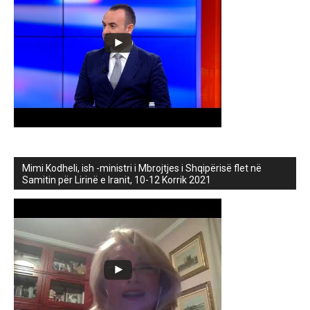
Mimi Kodheli, ish -ministri i Mbrojtjes i Shqipërisë flet në
Samitin për Lirinë e Iranit, 10-12 Korrik 2021