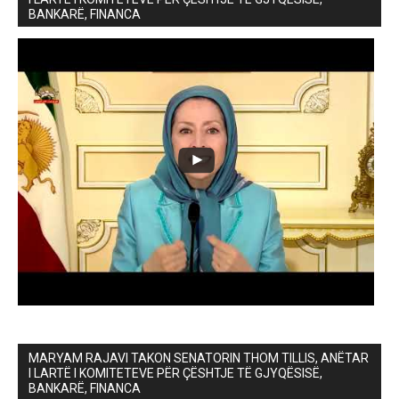
BANKARË, FINANCA
MARYAM RAJAVI TAKON SENATORIN THOM TILLIS, ANËTAR
I LARTË I KOMITETEVE PËR ÇËSHTJE TË GJYQËSISË,
BANKARË, FINANCA