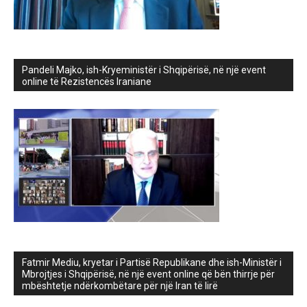
Pandeli Majko, ish-Kryeministër i Shqipërisë, në një event
online të Rezistencës Iraniane
Fatmir Mediu, kryetar i Partisë Republikane dhe ish-Ministër i
Mbrojtjes i Shqipërisë, në një event online që bën thirrje për
mbështetje ndërkombëtare për një Iran të lirë