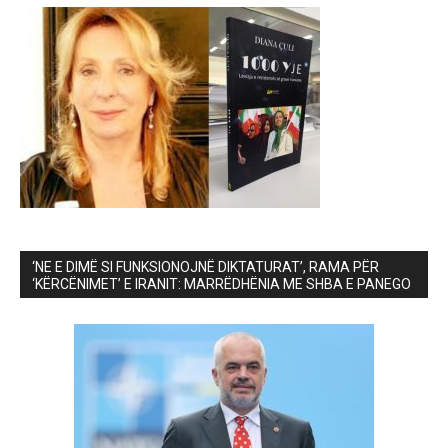
‘NE E DIMË SI FUNKSIONOJNË DIKTATURAT’, RAMA PËR
‘KËRCËNIMET’ E IRANIT: MARRËDHËNIA ME SHBA E PANEGO