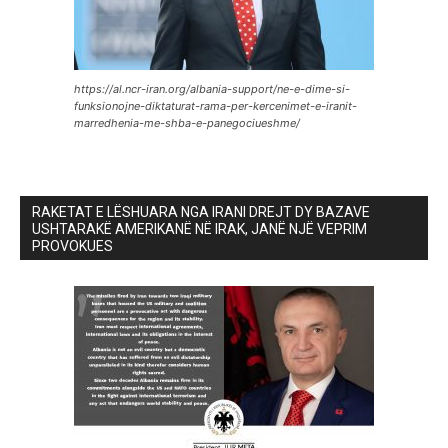
https://al.ncr-iran.org/albania-support/ne-e-dime-si-
funksionojne-diktaturat-rama-per-kercenimet-e-iranit-
marredhenia-me-shba-e-panegociueshme/
RAKETAT E LËSHUARA NGA IRANI DREJT DY BAZAVE
USHTARAKË AMERIKANË NË IRAK, JANË NJË VEPRIM
PROVOKUES