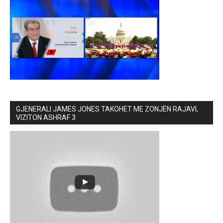
GJENERALI JAMES JONES TAKOHET ME ZONJËN RAJAVI,
VIZITON ASHRAF 3