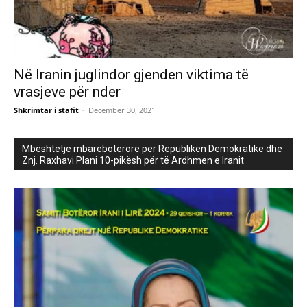
Në Iranin juglindor gjenden viktima të
vrasjeve për nder
Shkrimtar i stafit
-
December 30, 2021
Mbështetje mbarëbotërore për Republikën Demokratike dhe
Znj. Raxhavi Plani 10-pikësh për të Ardhmen e Iranit