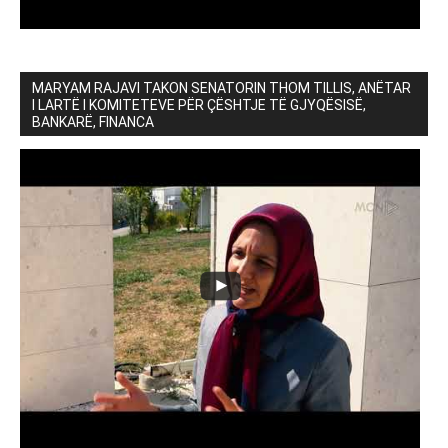
MARYAM RAJAVI TAKON SENATORIN THOM TILLIS, ANËTAR
I LARTË I KOMITETEVE PËR ÇËSHTJE TË GJYQËSISË,
BANKARË, FINANCA