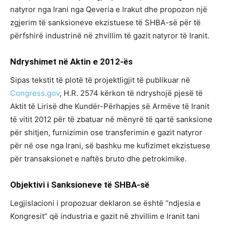
natyror nga Irani nga Qeveria e Irakut dhe propozon një
zgjerim të sanksioneve ekzistuese të SHBA-së për të
përfshirë industrinë në zhvillim të gazit natyror të Iranit.
Ndryshimet
në
Aktin
e
2012-ës
Sipas tekstit të plotë të projektligjit të publikuar në
Congress.gov
, H.R. 2574 kërkon të ndryshojë pjesë të
Aktit të Lirisë dhe Kundër-Përhapjes së Armëve të Iranit
të vitit 2012 për të zbatuar në mënyrë të qartë sanksione
për shitjen, furnizimin ose transferimin e gazit natyror
për në ose nga Irani, së bashku me kufizimet ekzistuese
për transaksionet e naftës bruto dhe petrokimike.
Objektivi i Sanksioneve të SHBA-së
Legjislacioni i propozuar deklaron se është “ndjesia e
Kongresit” që industria e gazit në zhvillim e Iranit tani