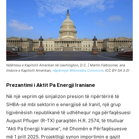
Ndërtesa e Kapitolit Amerikan në Uashington, D.C. | Martin Falbisoner, ana
lindore e Kapitolit Amerikan,
nëpërmjet Wikimedia Commons
(CC BY-SA 3.0)
Prezantimi
i
Aktit
Pa
Energji
Iraniane
Në një veprim që sinjalizon presion të ripërtërirë të
SHBA-së mbi sektorin e energjisë së Iranit, një grup
ligjvënësish republikanë të udhëhequr nga përfaqësuesi
August Pfluger (R-TX) paraqitën H.R. 2574, të titulluar
“Akti Pa Energji Iraniane”, në Dhomën e Përfaqësuesve
më 1 prill 2025. Projektligji synon importimin e gazit