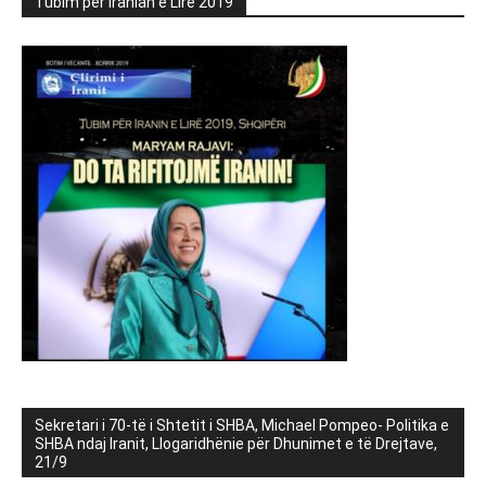
Tubim për Iranian e Lirë 2019
Sekretari i 70-të i Shtetit i SHBA, Michael Pompeo- Politika e
SHBA ndaj Iranit, Llogaridhënie për Dhunimet e të Drejtave,
21/9