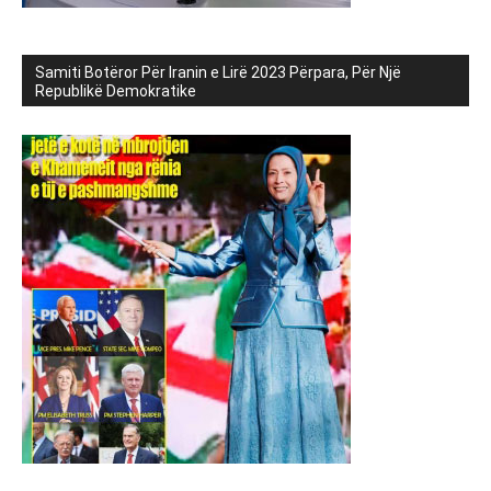
Samiti Botëror Për Iranin e Lirë 2023 Përpara, Për Një
Republikë Demokratike