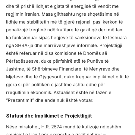
dhe të prishë lidhjet e gjata të energjisë të vendit me
regjimin iranian. Masa gjithashtu ngre shqetësime në
lidhje me stabilitetin më të gjerë rajonal, pasi kërkon të
penalizojë tregtinë ndërkufitare të gazit që deri më tani
ka funksionuar sipas heqjeve të sanksioneve të lëshuara
nga SHBA-ja dhe marrëveshjeve informale. Projektligji
është referuar në disa komisione të Dhomës së
Përfaqësuesve, duke përfshirë atë të Punëve të
Jashtme, të Shërbimeve Financiare, të Mënyrave dhe
Mjeteve dhe të Gjyqësorit, duke treguar implikimet e tij të
gjera si për politikën e jashtme ashtu edhe për
rregullimin ekonomik. Aktualisht është në fazën e
“Prezantimit” dhe ende nuk është votuar.
Statusi dhe Implikimet e Projektligjit
Nëse miratohet, H.R. 2574 mund të kufizojë ndjeshëm
ambiciet e Iranit për eksportin e gazit natyror –