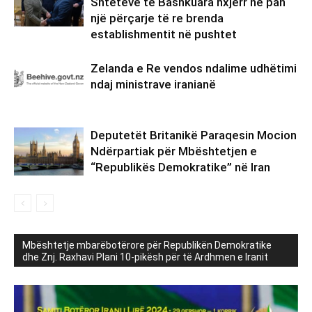
Shteteve të Bashkuara nxjerr në pah
një përçarje të re brenda
establishmentit në pushtet
Zelanda e Re vendos ndalime udhëtimi
ndaj ministrave iranianë
Deputetët Britanikë Paraqesin Mocion
Ndërpartiak për Mbështetjen e
“Republikës Demokratike” në Iran
Mbështetje mbarëbotërore për Republikën Demokratike
dhe Znj. Raxhavi Plani 10-pikësh për të Ardhmen e Iranit