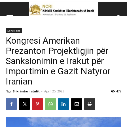
Këshillit Kombëtar të R
Sanctions
Këshillit Kombëtar të Rezistencës së Iranit (NCRI)
Kongresi Amerikan
Prezanton Projektligjin për
Sanksionimin e Irakut për
Importimin e Gazit Natyror
Iranian
Nga
Shkrimtar i stafit
-
April 25, 2025
472