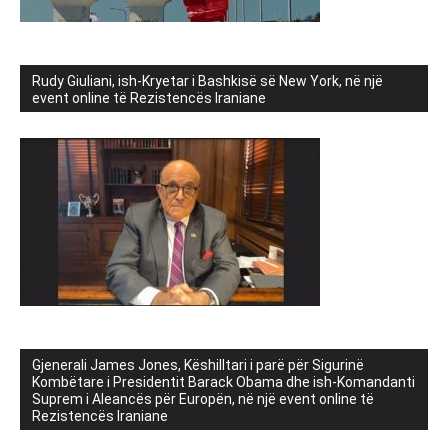
Rudy Giuliani, ish-Kryetar i Bashkisë së New York, në një
event online të Rezistencës Iraniane
Gjenerali James Jones, Këshilltari i parë për Sigurinë
Kombëtare i Presidentit Barack Obama dhe ish-Komandanti
Suprem i Aleancës për Europën, në një event online të
Rezistencës Iraniane