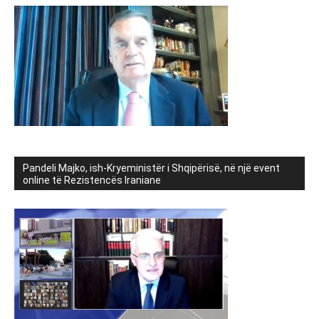
Pandeli Majko, ish-Kryeministër i Shqipërisë, në një event
online të Rezistencës Iraniane