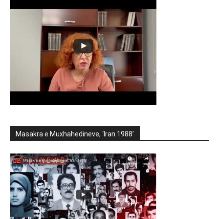
Masakra e Muxhahedineve, ‘Iran 1988’