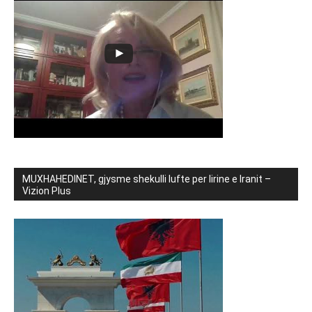
MUXHAHEDINET, gjysme shekulli lufte per lirine e Iranit –
Vizion Plus