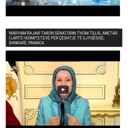
MARYAM RAJAVI TAKON SENATORIN THOM TILLIS, ANËTAR
I LARTË I KOMITETEVE PËR ÇËSHTJE TË GJYQËSISË,
BANKARË, FINANCA