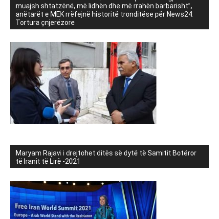
muajsh shtatzënë, më lidhën dhe më rrahën barbarisht”,
anëtarët e MEK rrëfejnë historitë tronditëse për News24:
Tortura çnjerëzore
Maryam Rajavi i drejtohet ditës së dytë të Samitit Botëror
të Iranit të Lirë -2021