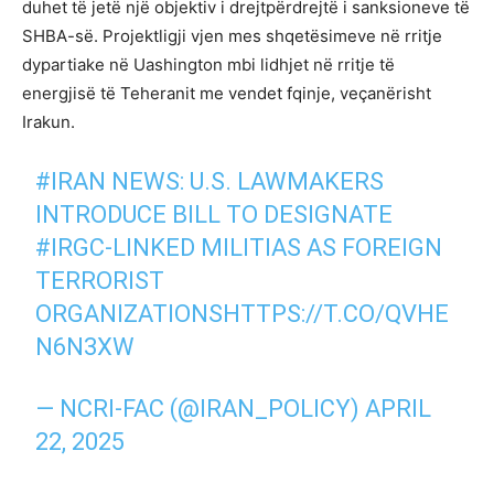
duhet të jetë një objektiv i drejtpërdrejtë i sanksioneve të
SHBA-së. Projektligji vjen mes shqetësimeve në rritje
dypartiake në Uashington mbi lidhjet në rritje të
energjisë të Teheranit me vendet fqinje, veçanërisht
Irakun.
#IRAN
NEWS: U.S. LAWMAKERS
INTRODUCE BILL TO DESIGNATE
#IRGC
-LINKED MILITIAS AS FOREIGN
TERRORIST
ORGANIZATIONS
HTTPS://T.CO/QVHE
N6N3XW
— NCRI-FAC (@IRAN_POLICY)
APRIL
22, 2025