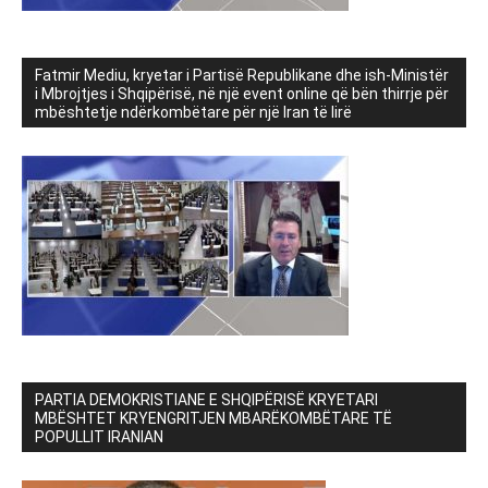
Fatmir Mediu, kryetar i Partisë Republikane dhe ish-Ministër
i Mbrojtjes i Shqipërisë, në një event online që bën thirrje për
mbështetje ndërkombëtare për një Iran të lirë
PARTIA DEMOKRISTIANE E SHQIPËRISË KRYETARI
MBËSHTET KRYENGRITJEN MBARËKOMBËTARE TË
POPULLIT IRANIAN