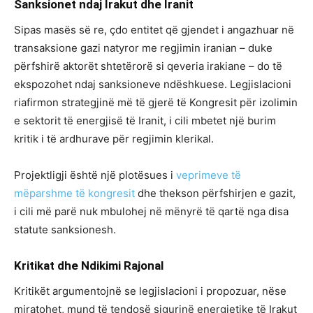
Sanksionet ndaj Irakut dhe Iranit
Sipas masës së re, çdo entitet që gjendet i angazhuar në
transaksione gazi natyror me regjimin iranian – duke
përfshirë aktorët shtetërorë si qeveria irakiane – do të
ekspozohet ndaj sanksioneve ndëshkuese. Legjislacioni
riafirmon strategjinë më të gjerë të Kongresit për izolimin
e sektorit të energjisë të Iranit, i cili mbetet një burim
kritik i të ardhurave për regjimin klerikal.
Projektligji është një plotësues i
veprimeve të
mëparshme të kongresit
dhe thekson përfshirjen e gazit,
i cili më parë nuk mbulohej në mënyrë të qartë nga disa
statute sanksionesh.
Kritikat dhe Ndikimi Rajonal
Kritikët argumentojnë se legjislacioni i propozuar, nëse
miratohet, mund të tendosë sigurinë energjetike të Irakut