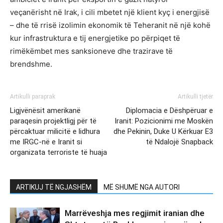
veçanërisht në Irak, i cili mbetet një klient kyç i energjisë
– dhe të rrisë izolimin ekonomik të Teheranit në një kohë
kur infrastruktura e tij energjetike po përpiqet të
rimëkëmbet mes sanksioneve dhe trazirave të
brendshme.
Artikulli paraprak
Artikulli tjetër
Ligjvënësit amerikanë
Diplomacia e Dëshpëruar e
paraqesin projektligj për të
Iranit: Pozicionimi me Moskën
përcaktuar milicitë e lidhura
dhe Pekinin, Duke U Kërkuar E3
me IRGC-në e Iranit si
të Ndalojë Snapback
organizata terroriste të huaja
ARTIKUJ TË NGJASHËM
MË SHUMË NGA AUTORI
Marrëveshja mes regjimit iranian dhe