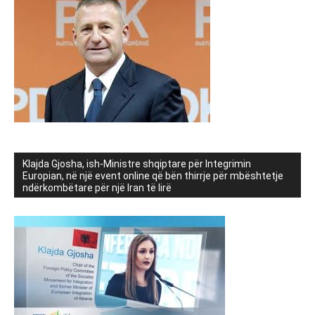
Klajda Gjosha, ish-Ministre shqiptare për Integrimin
Europian, në një event online që bën thirrje për mbështetje
ndërkombëtare për një Iran të lirë