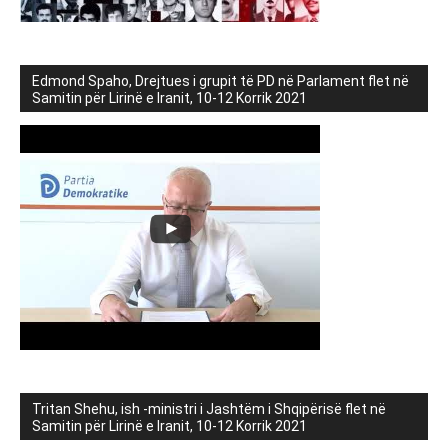
Edmond Spaho, Drejtues i grupit të PD në Parlament flet në
Samitin për Lirinë e Iranit, 10-12 Korrik 2021
Tritan Shehu, ish -ministri i Jashtëm i Shqipërisë flet në
Samitin për Lirinë e Iranit, 10-12 Korrik 2021