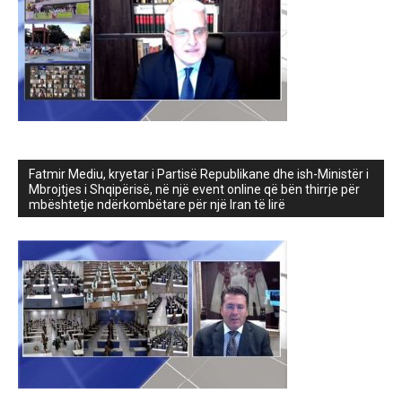
Fatmir Mediu, kryetar i Partisë Republikane dhe ish-Ministër i
Mbrojtjes i Shqipërisë, në një event online që bën thirrje për
mbështetje ndërkombëtare për një Iran të lirë