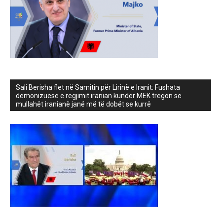
Sali Berisha flet në Samitin për Lirinë e Iranit: Fushata
demonizuese e regjimit iranian kundër MEK tregon se
mullahët iranianë janë më të dobët se kurrë