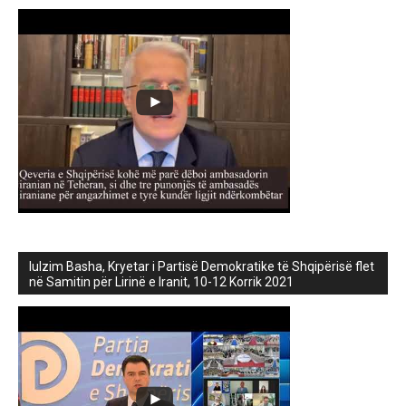
lulzim Basha, Kryetar i Partisë Demokratike të Shqipërisë flet
në Samitin për Lirinë e Iranit, 10-12 Korrik 2021