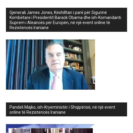
Gjenerali James Jones, Këshilltari i parë për Sigurinë
Kombëtare i Presidentit Barack Obama dhe ish-Komandanti
Suprem i Aleancës për Europën, në një event online të
Rezistencës Iraniane
Pandeli Majko, ish-Kryeministër i Shqipërisë, në një event
online të Rezistencës Iraniane