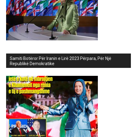
Samiti Botëror Për Iranin e Lirë 2023 Përpara, Për Një
Republikë Demokratike