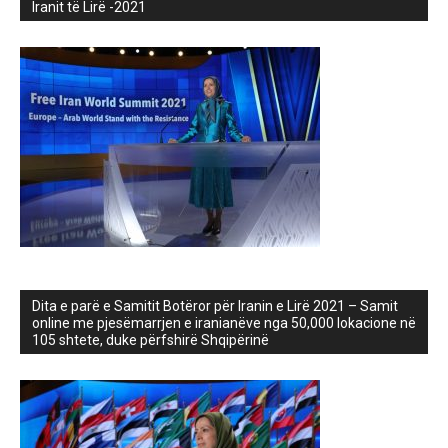
Iranit të Lirë -2021
Dita e parë e Samitit Botëror për Iranin e Lirë 2021 – Samit
online me pjesëmarrjen e iranianëve nga 50,000 lokacione në
105 shtete, duke përfshirë Shqipërinë