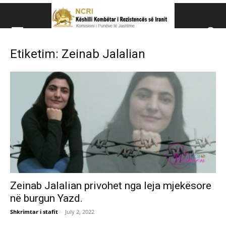
Këshillit Kombëtar të R
Etiketim: Zeinab Jalalian
Këshillit Kombëtar të Rezistencës së Iranit (NCRI)
Zeinab Jalalian privohet nga leja mjekësore
në burgun Yazd.
Shkrimtar i stafit
-
July 2, 2022