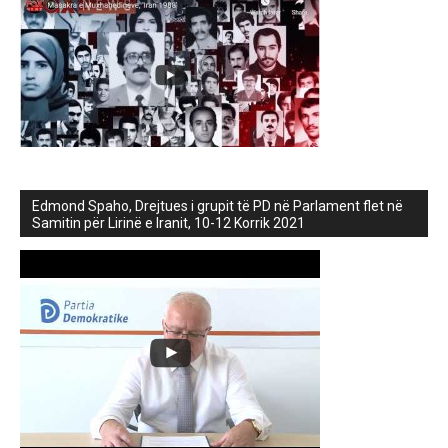
Edmond Spaho, Drejtues i grupit të PD në Parlament flet në
Samitin për Lirinë e Iranit, 10-12 Korrik 2021