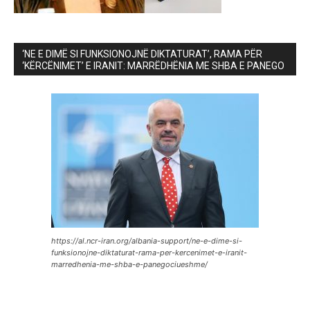
‘NE E DIMË SI FUNKSIONOJNË DIKTATURAT’, RAMA PËR
‘KËRCËNIMET’ E IRANIT: MARRËDHËNIA ME SHBA E PANEGO
https://al.ncr-iran.org/albania-support/ne-e-dime-si-
funksionojne-diktaturat-rama-per-kercenimet-e-iranit-
marredhenia-me-shba-e-panegociueshme/