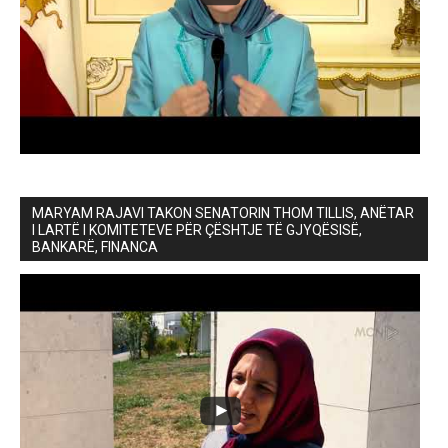
MARYAM RAJAVI TAKON SENATORIN THOM TILLIS, ANËTAR
I LARTË I KOMITETEVE PËR ÇËSHTJE TË GJYQËSISË,
BANKARË, FINANCA