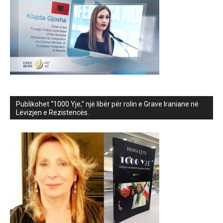
Publikohet “1000 Yje,” një libër për rolin e Grave Iraniane në
Lëvizjen e Rezistencës.