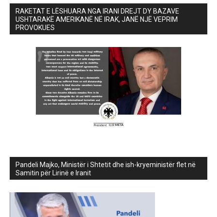
RAKETAT E LËSHUARA NGA IRANI DREJT DY BAZAVE
USHTARAKË AMERIKANË NË IRAK, JANË NJË VEPRIM
PROVOKUES
Pandeli Majko, Ministër i Shtetit dhe ish-kryeministër flet në
Samitin për Lirinë e Iranit