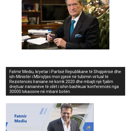
Fatmir Mediu, kryetar i Partisë Republikane të Shqipërisë dhe
ish-Ministër i Mbrojtjes mori pjesë në tubimin virtual të
Rezistencës Iraniane në korrik 2020 dhe mbajti një fjalim
drejtuar iranianëve të cilët i ishin bashkuar konferencës nga
30000 lokacione në mbarë botën.