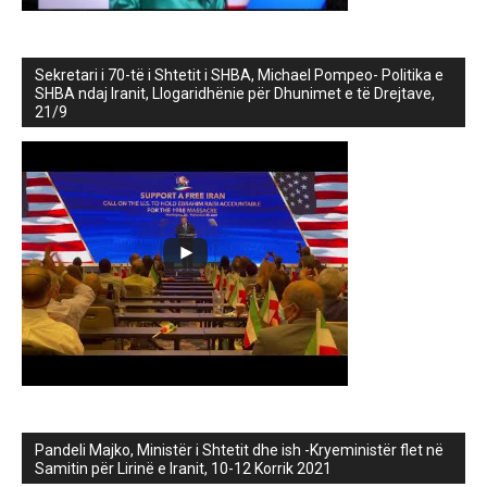
Sekretari i 70-të i Shtetit i SHBA, Michael Pompeo- Politika e
SHBA ndaj Iranit, Llogaridhënie për Dhunimet e të Drejtave,
21/9
Pandeli Majko, Ministër i Shtetit dhe ish -Kryeministër flet në
Samitin për Lirinë e Iranit, 10-12 Korrik 2021