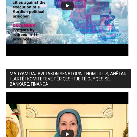
MARYAM RAJAVI TAKON SENATORIN THOM TILLIS, ANËTAR
I LARTË I KOMITETEVE PËR ÇËSHTJE TË GJYQËSISË,
BANKARË, FINANCA