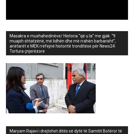
Masakra e muxhahedinëve/ Historia “që u la” me gjak. “9
muajsh shtatzënë, më lidhën dhe më rrahën barbarisht”,
anëtarët e MEK rrëfejnë historitë tronditëse për News24:
Tortura çnjerëzore
Maryam Rajavi i drejtohet ditës së dytë të Samitit Botëror të