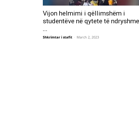
Vijon helmimi i qëllimshëm i
studentëve në qytete të ndryshm
...
Shkrimtar i stafit
-
March 2, 2023