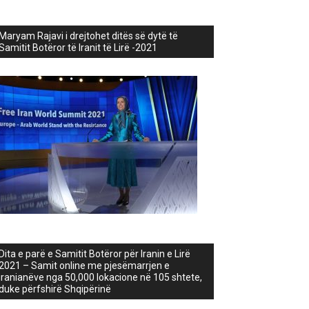
Maryam Rajavi i drejtohet ditës së dytë të
Samitit Botëror të Iranit të Lirë -2021
Dita e parë e Samitit Botëror për Iranin e Lirë
2021 – Samit online me pjesëmarrjen e
iranianëve nga 50,000 lokacione në 105 shtete,
duke përfshirë Shqipërinë