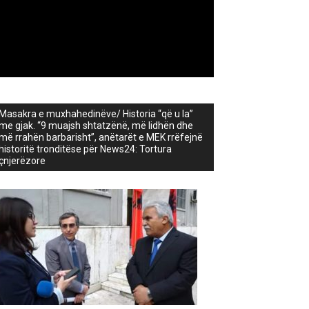
Masakra e muxhahedinëve/ Historia “që u la”
me gjak. “9 muajsh shtatzënë, më lidhën dhe
më rrahën barbarisht”, anëtarët e MEK rrëfejnë
historitë tronditëse për News24: Tortura
çnjerëzore