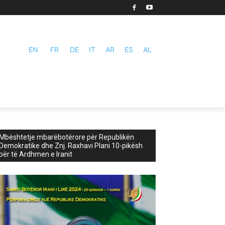
EN
FR
DE
IT
AR
ES
AL
Mbështetje mbarëbotërore për Republikën
Demokratike dhe Znj. Raxhavi Plani 10-pikësh
për të Ardhmen e Iranit