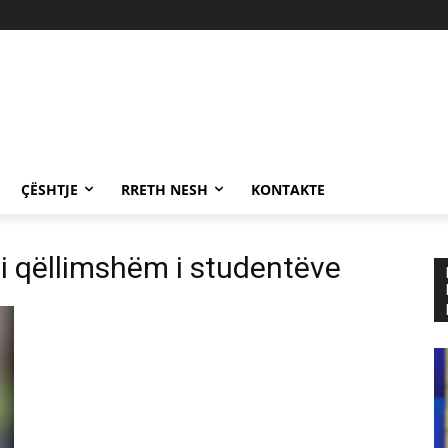
ÇËSHTJE
RRETH NESH
KONTAKTE
 i qëllimshëm i studentëve