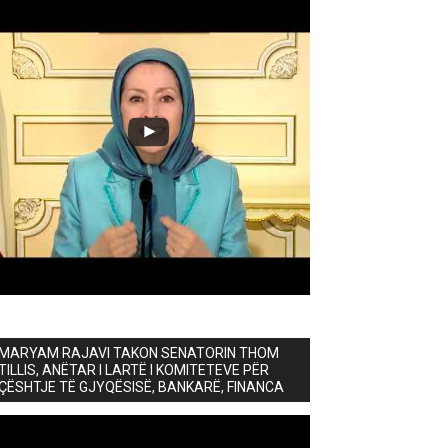
MARYAM RAJAVI TAKON SENATORIN THOM
TILLIS, ANËTAR I LARTË I KOMITETEVE PËR
ÇËSHTJE TË GJYQËSISË, BANKARË, FINANCA