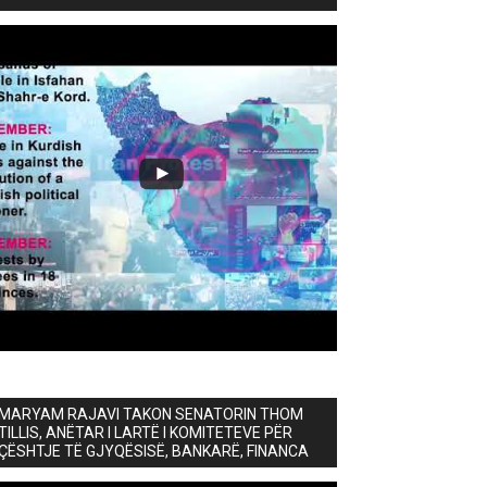
MARYAM RAJAVI TAKON SENATORIN THOM
TILLIS, ANËTAR I LARTË I KOMITETEVE PËR
ÇËSHTJE TË GJYQËSISË, BANKARË, FINANCA