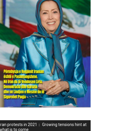
Iran protests in 2021： Growing tensions hint at
what is to come