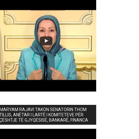
MARYAM RAJAVI TAKON SENATORIN THOM
TILLIS, ANËTAR I LARTË I KOMITETEVE PËR
ÇËSHTJE TË GJYQËSISË, BANKARË, FINANCA