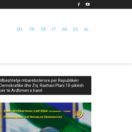
EN
FR
DE
IT
AR
ES
AL
Mbështetje mbarëbotërore për Republikën
Demokratike dhe Znj. Raxhavi Plani 10-pikësh
për të Ardhmen e Iranit