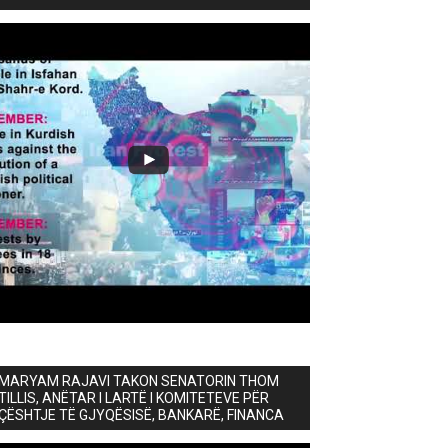
MARYAM RAJAVI TAKON SENATORIN THOM
TILLIS, ANËTAR I LARTË I KOMITETEVE PËR
ÇËSHTJE TË GJYQËSISË, BANKARË, FINANCA