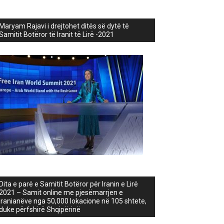
Maryam Rajavi i drejtohet ditës së dytë të
Samitit Botëror të Iranit të Lirë -2021
Dita e parë e Samitit Botëror për Iranin e Lirë
2021 – Samit online me pjesëmarrjen e
iranianëve nga 50,000 lokacione në 105 shtete,
duke përfshirë Shqipërinë