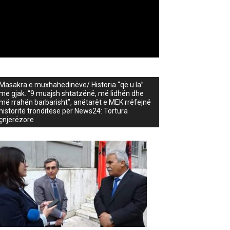
Masakra e muxhahedinëve/ Historia “që u la”
me gjak. “9 muajsh shtatzënë, më lidhën dhe
më rrahën barbarisht”, anëtarët e MEK rrëfejnë
historitë tronditëse për News24: Tortura
çnjerëzore