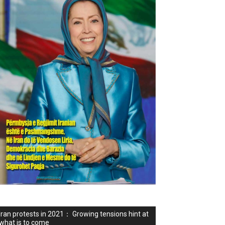
Iran protests in 2021： Growing tensions hint at
what is to come