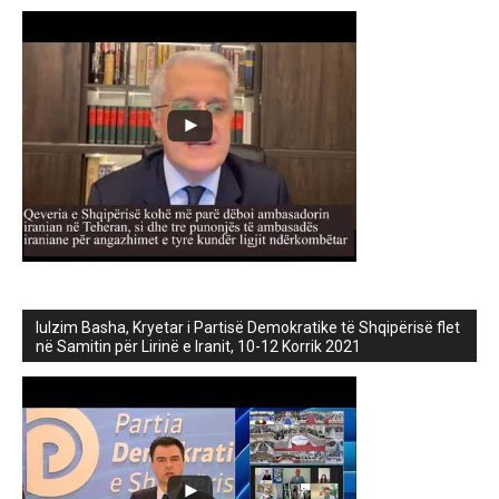
lulzim Basha, Kryetar i Partisë Demokratike të Shqipërisë flet
në Samitin për Lirinë e Iranit, 10-12 Korrik 2021