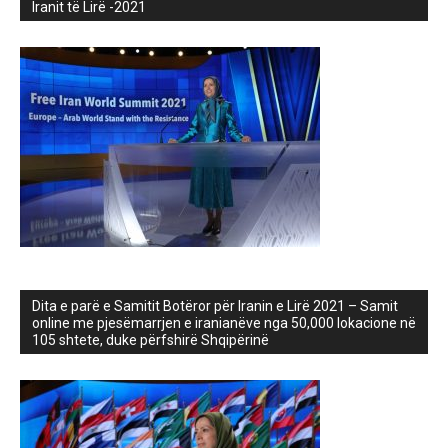
Iranit të Lirë -2021
Dita e parë e Samitit Botëror për Iranin e Lirë 2021 – Samit
online me pjesëmarrjen e iranianëve nga 50,000 lokacione në
105 shtete, duke përfshirë Shqipërinë