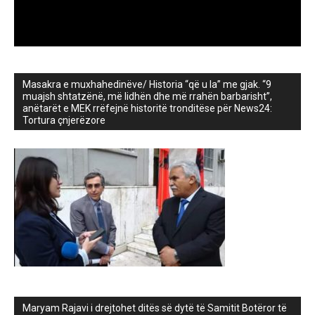
Masakra e muxhahedinëve/ Historia “që u la” me gjak. “9
muajsh shtatzënë, më lidhën dhe më rrahën barbarisht”,
anëtarët e MEK rrëfejnë historitë tronditëse për News24:
Tortura çnjerëzore
Maryam Rajavi i drejtohet ditës së dytë të Samitit Botëror të