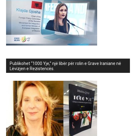
Publikohet “1000 Yje,” një libër për rolin e Grave Iraniane në
Lëvizjen e Rezistencës.