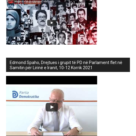
Edmond Spaho, Drejtues i grupit të PD në Parlament flet në
Samitin për Lirinë e Iranit, 10-12 Korrik 2021