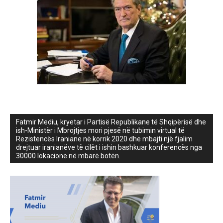
Fatmir Mediu, kryetar i Partisë Republikane të Shqipërisë dhe
ish-Ministër i Mbrojtjes mori pjesë në tubimin virtual të
Rezistencës Iraniane në korrik 2020 dhe mbajti një fjalim
drejtuar iranianëve të cilët i ishin bashkuar konferencës nga
30000 lokacione në mbarë botën.