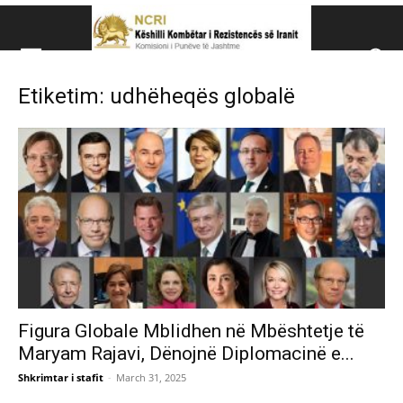
Këshillit Kombëtar të R
Etiketim: udhëheqës globalë
Këshillit Kombëtar të Rezistencës së Iranit (NCRI)
Figura Globale Mblidhen në Mbështetje të
Maryam Rajavi, Dënojnë Diplomacinë e...
Shkrimtar i stafit
-
March 31, 2025