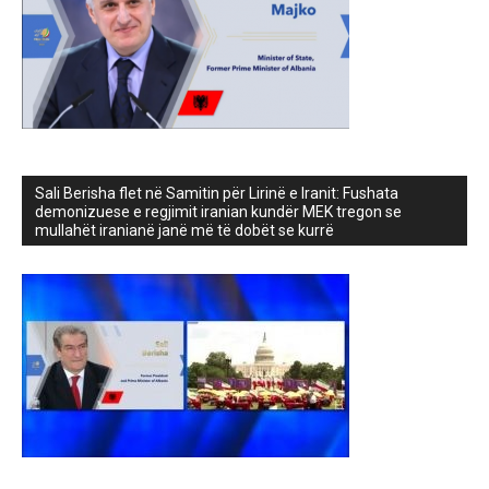
Sali Berisha flet në Samitin për Lirinë e Iranit: Fushata
demonizuese e regjimit iranian kundër MEK tregon se
mullahët iranianë janë më të dobët se kurrë