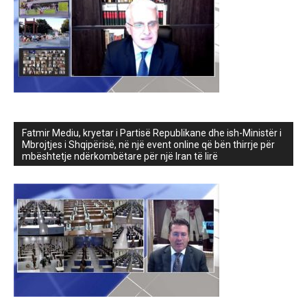
Fatmir Mediu, kryetar i Partisë Republikane dhe ish-Ministër i
Mbrojtjes i Shqipërisë, në një event online që bën thirrje për
mbështetje ndërkombëtare për një Iran të lirë