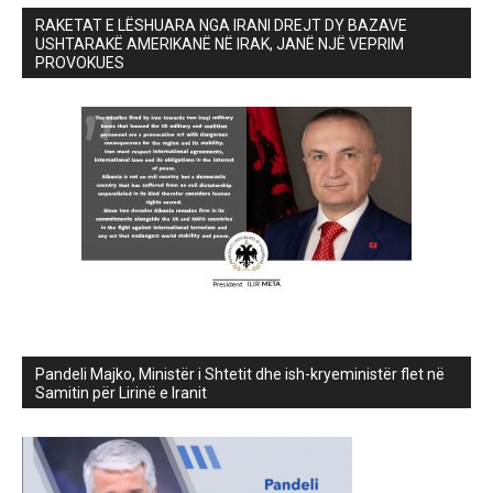
RAKETAT E LËSHUARA NGA IRANI DREJT DY BAZAVE
USHTARAKË AMERIKANË NË IRAK, JANË NJË VEPRIM
PROVOKUES
Pandeli Majko, Ministër i Shtetit dhe ish-kryeministër flet në
Samitin për Lirinë e Iranit