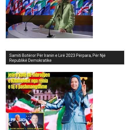
Samiti Botëror Për Iranin e Lirë 2023 Përpara, Për Një
Republikë Demokratike