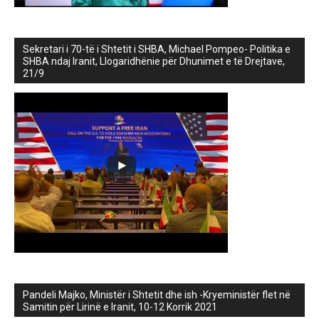
Sekretari i 70-të i Shtetit i SHBA, Michael Pompeo- Politika e
SHBA ndaj Iranit, Llogaridhënie për Dhunimet e të Drejtave,
21/9
Pandeli Majko, Ministër i Shtetit dhe ish -Kryeministër flet në
Samitin për Lirinë e Iranit, 10-12 Korrik 2021