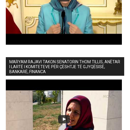
MARYAM RAJAVI TAKON SENATORIN THOM TILLIS, ANËTAR
I LARTË I KOMITETEVE PËR ÇËSHTJE TË GJYQËSISË,
BANKARË, FINANCA