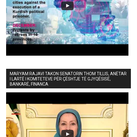
MARYAM RAJAVI TAKON SENATORIN THOM TILLIS, ANËTAR
I LARTË I KOMITETEVE PËR ÇËSHTJE TË GJYQËSISË,
BANKARË, FINANCA