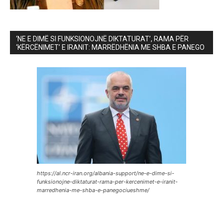
‘NE E DIMË SI FUNKSIONOJNË DIKTATURAT’, RAMA PËR
‘KËRCËNIMET’ E IRANIT: MARRËDHËNIA ME SHBA E PANEGO
https://al.ncr-iran.org/albania-support/ne-e-dime-si-
funksionojne-diktaturat-rama-per-kercenimet-e-iranit-
marredhenia-me-shba-e-panegociueshme/