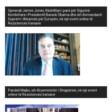
Gjenerali James Jones, Këshilltari i parë për Sigurinë
Kombëtare i Presidentit Barack Obama dhe ish-Komandanti
Suprem i Aleancës për Europën, në një event online të
Rezistencës Iraniane
Pandeli Majko, ish-Kryeministër i Shqipërisë, në një event
online të Rezistencës Iraniane