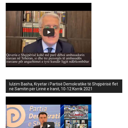
lulzim Basha, Kryetar i Partisë Demokratike të Shqipërisë flet
në Samitin për Lirinë e Iranit, 10-12 Korrik 2021