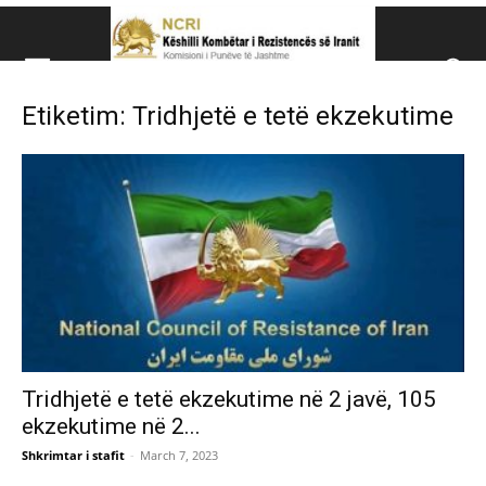
Këshillit Kombëtar të R
Etiketim: Tridhjetë e tetë ekzekutime
Këshillit Kombëtar të Rezistencës së Iranit (NCRI)
Tridhjetë e tetë ekzekutime në 2 javë, 105
ekzekutime në 2...
Shkrimtar i stafit
-
March 7, 2023