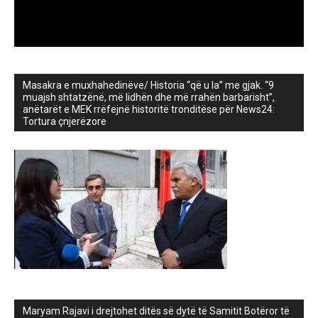
Masakra e muxhahedinëve/ Historia “që u la” me gjak. “9
muajsh shtatzënë, më lidhën dhe më rrahën barbarisht”,
anëtarët e MEK rrëfejnë historitë tronditëse për News24:
Tortura çnjerëzore
Maryam Rajavi i drejtohet ditës së dytë të Samitit Botëror të