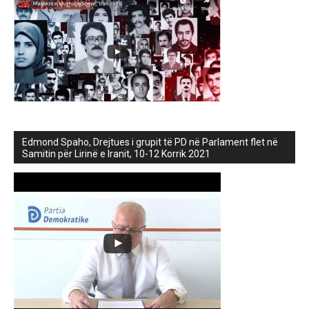
Edmond Spaho, Drejtues i grupit të PD në Parlament flet në
Samitin për Lirinë e Iranit, 10-12 Korrik 2021