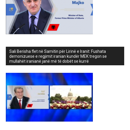
Sali Berisha flet në Samitin për Lirinë e Iranit: Fushata
demonizuese e regjimit iranian kundër MEK tregon se
mullahët iranianë janë më të dobët se kurrë