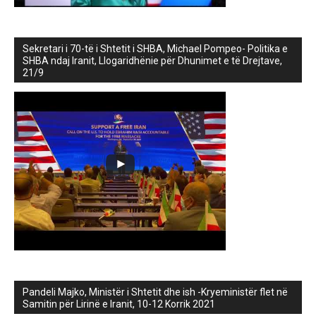
Sekretari i 70-të i Shtetit i SHBA, Michael Pompeo- Politika e
SHBA ndaj Iranit, Llogaridhënie për Dhunimet e të Drejtave,
21/9
Pandeli Majko, Ministër i Shtetit dhe ish -Kryeministër flet në
Samitin për Lirinë e Iranit, 10-12 Korrik 2021