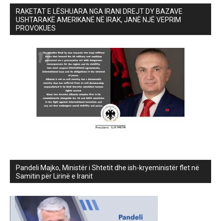
RAKETAT E LËSHUARA NGA IRANI DREJT DY BAZAVE
USHTARAKË AMERIKANË NË IRAK, JANË NJË VEPRIM
PROVOKUES
Pandeli Majko, Ministër i Shtetit dhe ish-kryeministër flet në
Samitin për Lirinë e Iranit