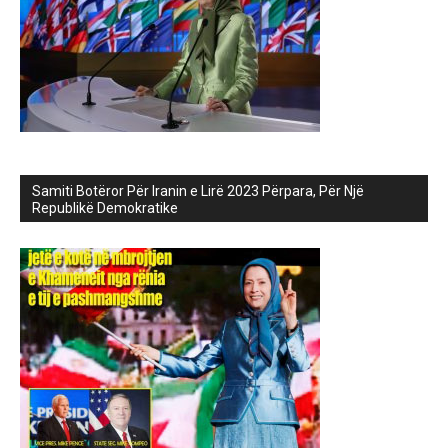
Samiti Botëror Për Iranin e Lirë 2023 Përpara, Për Një
Republikë Demokratike