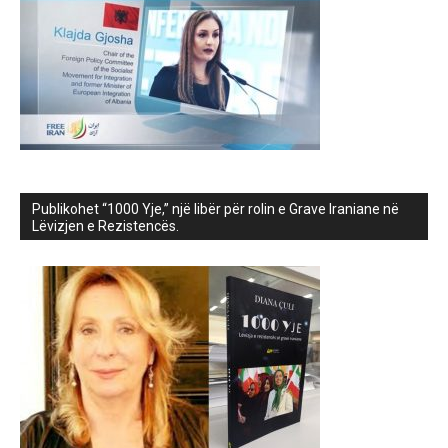
Publikohet “1000 Yje,” një libër për rolin e Grave Iraniane në
Lëvizjen e Rezistencës.