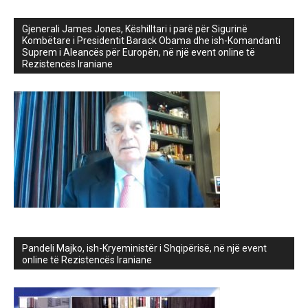
Gjenerali James Jones, Këshilltari i parë për Sigurinë
Kombëtare i Presidentit Barack Obama dhe ish-Komandanti
Suprem i Aleancës për Europën, në një event online të
Rezistencës Iraniane
Pandeli Majko, ish-Kryeministër i Shqipërisë, në një event
online të Rezistencës Iraniane