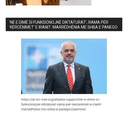
‘NE E DIMË SI FUNKSIONOJNË DIKTATURAT’, RAMA PËR
‘KËRCËNIMET’ E IRANIT: MARRËDHËNIA ME SHBA E PANEGO
https://al.ncr-iran.org/albania-support/ne-e-dime-si-
funksionojne-diktaturat-rama-per-kercenimet-e-iranit-
marredhenia-me-shba-e-panegociueshme/