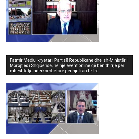
Fatmir Mediu, kryetar i Partisë Republikane dhe ish-Ministër i
Mbrojtjes i Shqipërisë, në një event online që bën thirrje për
mbështetje ndërkombëtare për një Iran të lirë