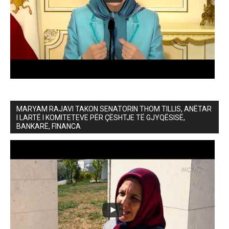
MARYAM RAJAVI TAKON SENATORIN THOM TILLIS, ANËTAR
I LARTË I KOMITETEVE PËR ÇËSHTJE TË GJYQËSISË,
BANKARË, FINANCA