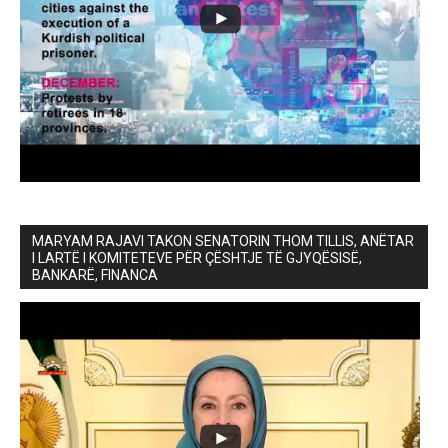
MARYAM RAJAVI TAKON SENATORIN THOM TILLIS, ANËTAR
I LARTË I KOMITETEVE PËR ÇËSHTJE TË GJYQËSISË,
BANKARË, FINANCA