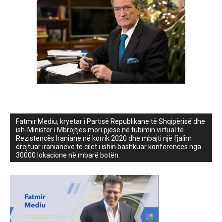
Fatmir Mediu, kryetar i Partisë Republikane të Shqipërisë dhe
ish-Ministër i Mbrojtjes mori pjesë në tubimin virtual të
Rezistencës Iraniane në korrik 2020 dhe mbajti një fjalim
drejtuar iranianëve të cilët i ishin bashkuar konferencës nga
30000 lokacione në mbarë botën.