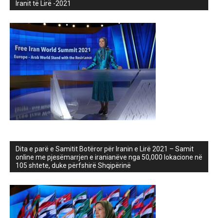
Iranit të Lirë -2021
Dita e parë e Samitit Botëror për Iranin e Lirë 2021 – Samit
online me pjesëmarrjen e iranianëve nga 50,000 lokacione në
105 shtete, duke përfshirë Shqipërinë