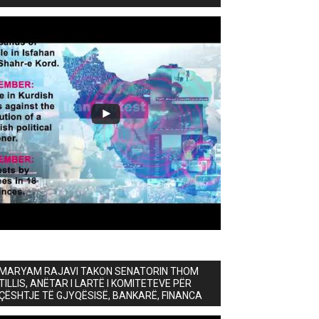
MARYAM RAJAVI TAKON SENATORIN THOM
TILLIS, ANËTAR I LARTË I KOMITETEVE PËR
ÇËSHTJE TË GJYQËSISË, BANKARË, FINANCA