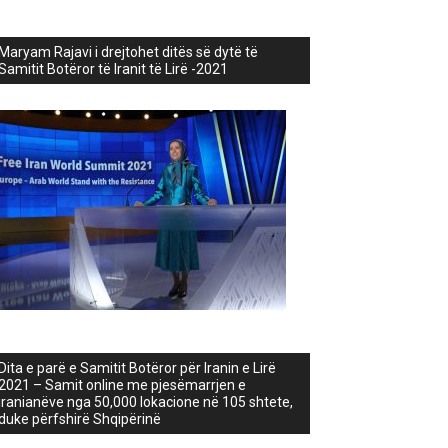
Maryam Rajavi i drejtohet ditës së dytë të
Samitit Botëror të Iranit të Lirë -2021
Dita e parë e Samitit Botëror për Iranin e Lirë
2021 – Samit online me pjesëmarrjen e
iranianëve nga 50,000 lokacione në 105 shtete,
duke përfshirë Shqipërinë