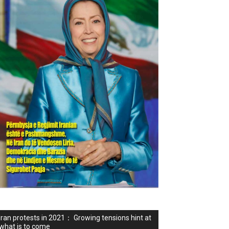
Iran protests in 2021： Growing tensions hint at
what is to come