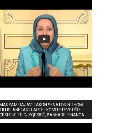
MARYAM RAJAVI TAKON SENATORIN THOM
TILLIS, ANËTAR I LARTË I KOMITETEVE PËR
ÇËSHTJE TË GJYQËSISË, BANKARË, FINANCA