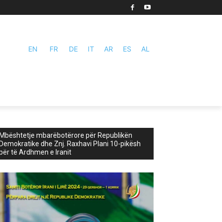
EN
FR
DE
IT
AR
ES
AL
Mbështetje mbarëbotërore për Republikën
Demokratike dhe Znj. Raxhavi Plani 10-pikësh
për të Ardhmen e Iranit