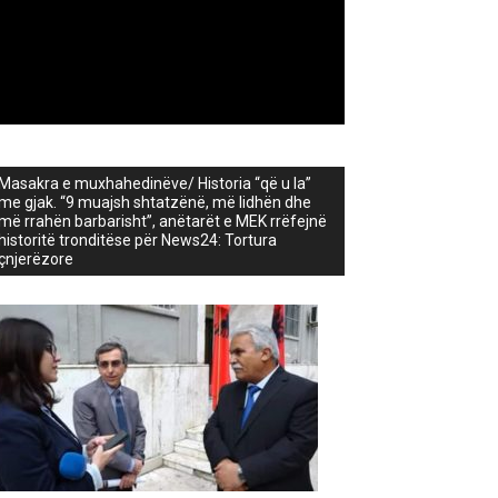
Masakra e muxhahedinëve/ Historia “që u la”
me gjak. “9 muajsh shtatzënë, më lidhën dhe
më rrahën barbarisht”, anëtarët e MEK rrëfejnë
historitë tronditëse për News24: Tortura
çnjerëzore