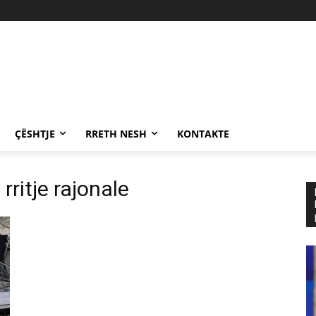
ÇËSHTJE
RRETH NESH
KONTAKTE
rritje rajonale