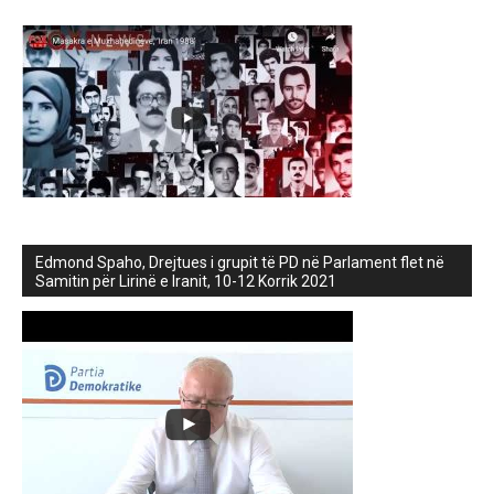
Edmond Spaho, Drejtues i grupit të PD në Parlament flet në
Samitin për Lirinë e Iranit, 10-12 Korrik 2021