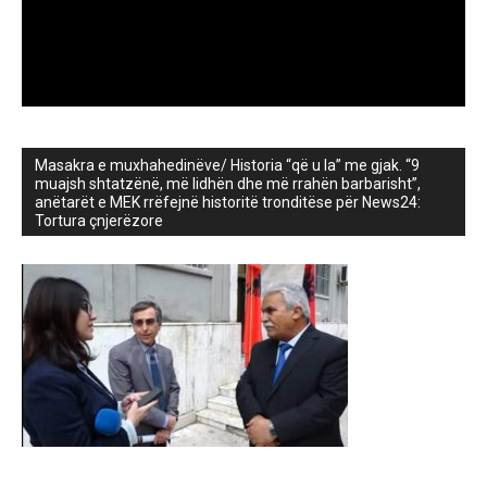
Masakra e muxhahedinëve/ Historia “që u la” me gjak. “9
muajsh shtatzënë, më lidhën dhe më rrahën barbarisht”,
anëtarët e MEK rrëfejnë historitë tronditëse për News24:
Tortura çnjerëzore