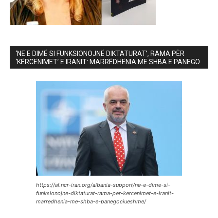
‘NE E DIMË SI FUNKSIONOJNË DIKTATURAT’, RAMA PËR
‘KËRCËNIMET’ E IRANIT: MARRËDHËNIA ME SHBA E PANEGO
https://al.ncr-iran.org/albania-support/ne-e-dime-si-
funksionojne-diktaturat-rama-per-kercenimet-e-iranit-
marredhenia-me-shba-e-panegociueshme/