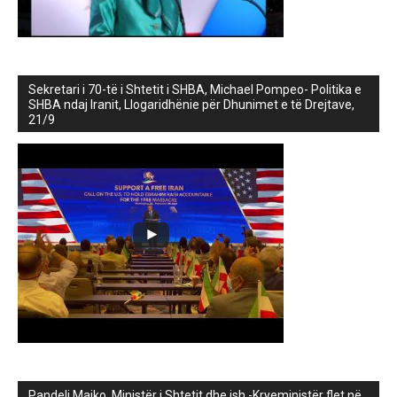
Sekretari i 70-të i Shtetit i SHBA, Michael Pompeo- Politika e
SHBA ndaj Iranit, Llogaridhënie për Dhunimet e të Drejtave,
21/9
Pandeli Majko, Ministër i Shtetit dhe ish -Kryeministër flet në