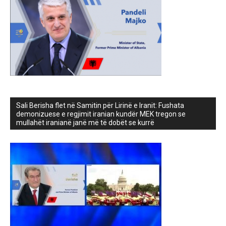
Sali Berisha flet në Samitin për Lirinë e Iranit: Fushata
demonizuese e regjimit iranian kundër MEK tregon se
mullahët iranianë janë më të dobët se kurrë