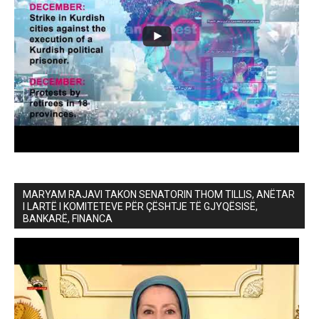
MARYAM RAJAVI TAKON SENATORIN THOM TILLIS, ANËTAR
I LARTË I KOMITETEVE PËR ÇËSHTJE TË GJYQËSISË,
BANKARË, FINANCA