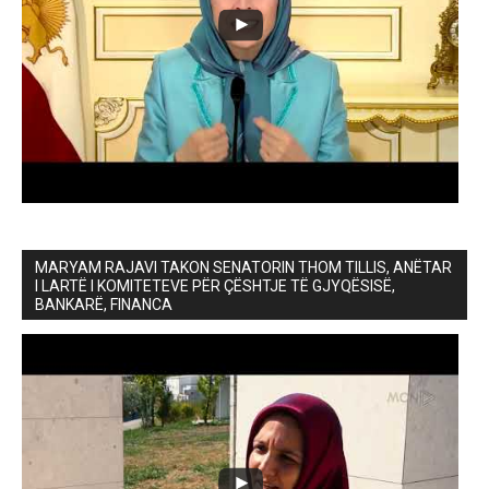
MARYAM RAJAVI TAKON SENATORIN THOM TILLIS, ANËTAR
I LARTË I KOMITETEVE PËR ÇËSHTJE TË GJYQËSISË,
BANKARË, FINANCA