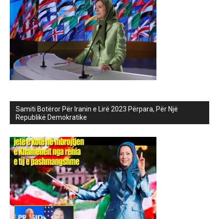
Samiti Botëror Për Iranin e Lirë 2023 Përpara, Për Një
Republikë Demokratike