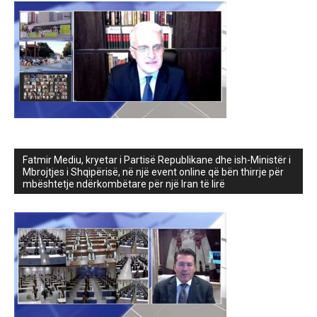
Fatmir Mediu, kryetar i Partisë Republikane dhe ish-Ministër i
Mbrojtjes i Shqipërisë, në një event online që bën thirrje për
mbështetje ndërkombëtare për një Iran të lirë