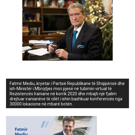
Fatmir Mediu, kryetar i Partisë Republikane të Shqipërisë dhe
ish-Ministër i Mbrojtjes mori pjesë në tubimin virtual të
Rezistencës Iraniane në korrik 2020 dhe mbajti një fjalim
drejtuar iranianëve të cilët i ishin bashkuar konferencës nga
30000 lokacione në mbarë botën.