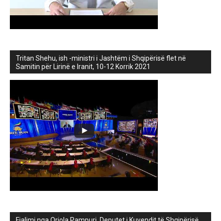
Tritan Shehu, ish -ministri i Jashtëm i Shqipërisë flet në
Samitin për Lirinë e Iranit, 10-12 Korrik 2021
Fjalimi nga Orjola Pampuri, Deputet i Kuvendit të Shqipërisë