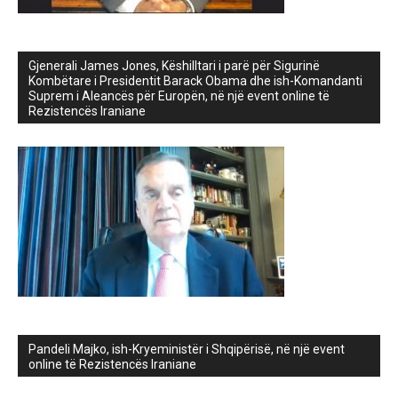
Gjenerali James Jones, Këshilltari i parë për Sigurinë
Kombëtare i Presidentit Barack Obama dhe ish-Komandanti
Suprem i Aleancës për Europën, në një event online të
Rezistencës Iraniane
Pandeli Majko, ish-Kryeministër i Shqipërisë, në një event
online të Rezistencës Iraniane