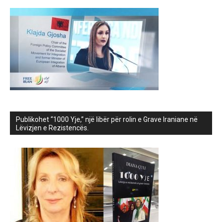
Publikohet “1000 Yje,” një libër për rolin e Grave Iraniane në
Lëvizjen e Rezistencës.