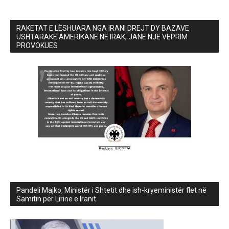
RAKETAT E LËSHUARA NGA IRANI DREJT DY BAZAVE
USHTARAKË AMERIKANË NË IRAK, JANË NJË VEPRIM
PROVOKUES
Pandeli Majko, Ministër i Shtetit dhe ish-kryeministër flet në
Samitin për Lirinë e Iranit