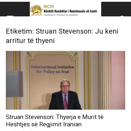
Këshillit Kombëtar të R
Etiketim: Struan Stevenson: Ju keni
Këshillit Kombëtar të Rezistencës së Iranit (NCRI)
arritur të thyeni
Struan Stevenson: Thyerja e Murit të
Heshtjes së Regjimit Iranian