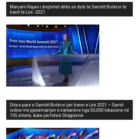
Maryam Rajavi i drejtohet ditës së dytë të Samitit Botëror të
Iranit të Lirë -2021
Dita e parë e Samitit Botëror për Iranin e Lirë 2021 – Samit
online me pjesëmarrjen e iranianëve nga 50,000 lokacione në
105 shtete, duke përfshirë Shqipërinë