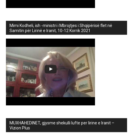
Mimi Kodheli, ish -ministri i Mbrojtjes i Shqipërisë flet në
Samitin për Lirinë e Iranit, 10-12 Korrik 2021
MUXHAHEDINET, gjysme shekulli lufte per lirine e Iranit –
Vizion Plus