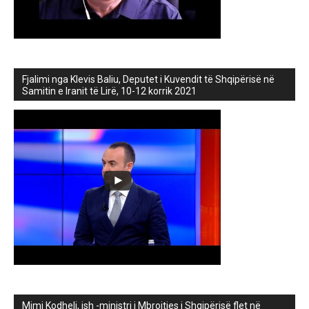
Fjalimi nga Klevis Baliu, Deputet i Kuvendit të Shqipërisë në
Samitin e Iranit të Lirë, 10-12 korrik 2021
Mimi Kodheli, ish -ministri i Mbrojtjes i Shqipërisë flet në