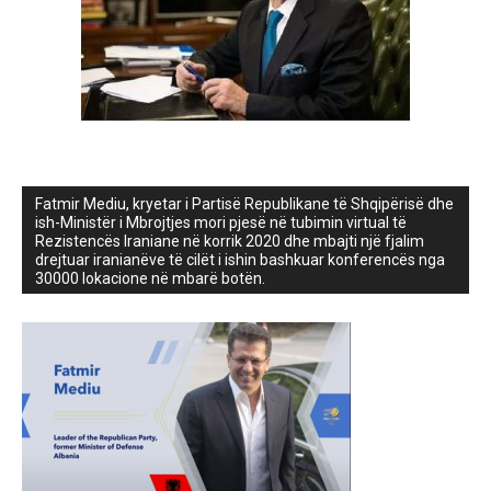
Fatmir Mediu, kryetar i Partisë Republikane të Shqipërisë dhe
ish-Ministër i Mbrojtjes mori pjesë në tubimin virtual të
Rezistencës Iraniane në korrik 2020 dhe mbajti një fjalim
drejtuar iranianëve të cilët i ishin bashkuar konferencës nga
30000 lokacione në mbarë botën.