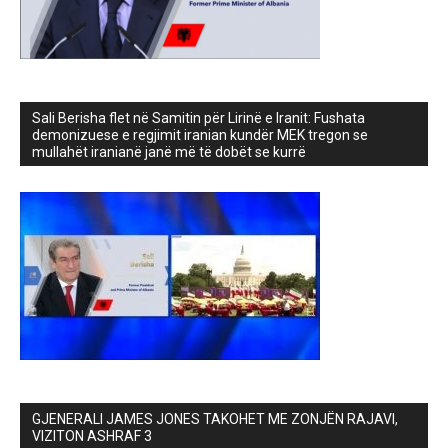
Sali Berisha flet në Samitin për Lirinë e Iranit: Fushata
demonizuese e regjimit iranian kundër MEK tregon se
mullahët iranianë janë më të dobët se kurrë
GJENERALI JAMES JONES TAKOHET ME ZONJËN RAJAVI,
VIZITON ASHRAF 3