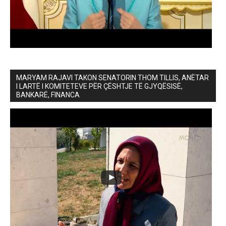
MARYAM RAJAVI TAKON SENATORIN THOM TILLIS, ANËTAR
I LARTË I KOMITETEVE PËR ÇËSHTJE TË GJYQËSISË,
BANKARË, FINANCA