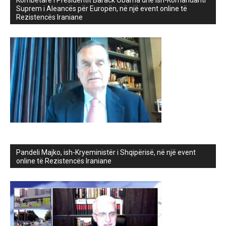
Kombëtare i Presidentit Barack Obama dhe ish-Komandanti
Suprem i Aleancës për Europën, në një event online të
Rezistencës Iraniane
Pandeli Majko, ish-Kryeministër i Shqipërisë, në një event
online të Rezistencës Iraniane