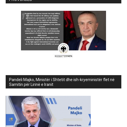
Pandeli Majko, Ministër i Shtetit dhe ish-kryeministër flet në
Samitin për Lirinë e Iranit