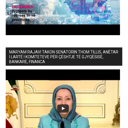
MARYAM RAJAVI TAKON SENATORIN THOM TILLIS, ANËTAR
I LARTË I KOMITETEVE PËR ÇËSHTJE TË GJYQËSISË,
BANKARË, FINANCA