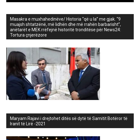
Masakra e muxhahedinëve/ Historia “që u la” me gjak. “9
muajsh shtatzënë, më lidhën dhe më rrahën barbarisht”,
anëtarët e MEK rrëfejnë historitë tronditëse për News24:
Tortura çnjerëzore
Maryam Rajavi i drejtohet ditës së dytë të Samitit Botëror të
Iranit të Lirë -2021