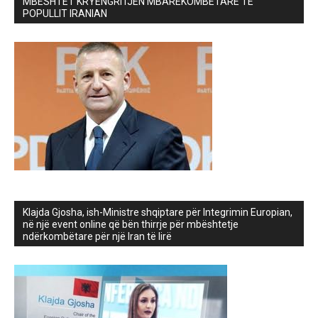
MBËSHTET KRYENGRITJEN MBARËKOMBËTARE TË
POPULLIT IRANIAN
Klajda Gjosha, ish-Ministre shqiptare për Integrimin Europian,
në një event online që bën thirrje për mbështetje
ndërkombëtare për një Iran të lirë