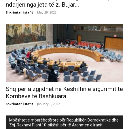
ndarjen nga jeta të z. Bujar...
Shkrimtar i stafit
-
May 29, 2022
Shqipëria zgjidhet në Këshillin e sigurimit të
Kombeve të Bashkuara
Shkrimtar i stafit
-
January 5, 2022
Mbështetje mbarëbotërore për Republikën Demokratike dhe
Znj. Raxhavi Plani 10-pikësh për të Ardhmen e Iranit