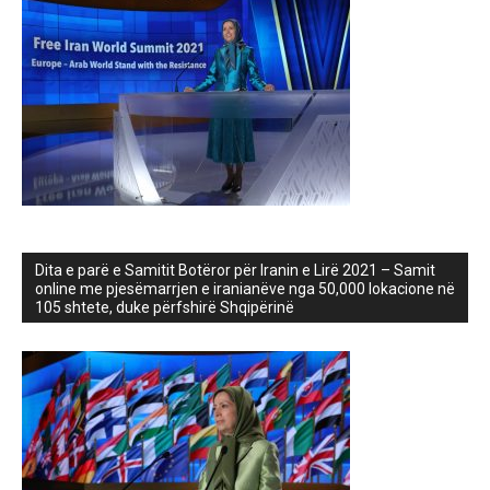
Dita e parë e Samitit Botëror për Iranin e Lirë 2021 – Samit
online me pjesëmarrjen e iranianëve nga 50,000 lokacione në
105 shtete, duke përfshirë Shqipërinë