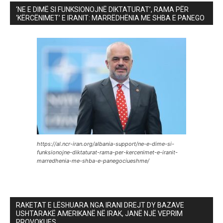
‘NE E DIMË SI FUNKSIONOJNË DIKTATURAT’, RAMA PËR
‘KËRCËNIMET’ E IRANIT: MARRËDHËNIA ME SHBA E PANEGO
https://al.ncr-iran.org/albania-support/ne-e-dime-si-
funksionojne-diktaturat-rama-per-kercenimet-e-iranit-
marredhenia-me-shba-e-panegociueshme/
RAKETAT E LËSHUARA NGA IRANI DREJT DY BAZAVE
USHTARAKË AMERIKANË NË IRAK, JANË NJË VEPRIM
PROVOKUES