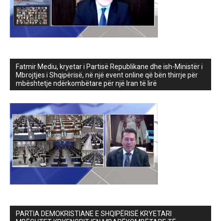
Fatmir Mediu, kryetar i Partisë Republikane dhe ish-Ministër i
Mbrojtjes i Shqipërisë, në një event online që bën thirrje për
mbështetje ndërkombëtare për një Iran të lirë
PARTIA DEMOKRISTIANE E SHQIPËRISË KRYETARI