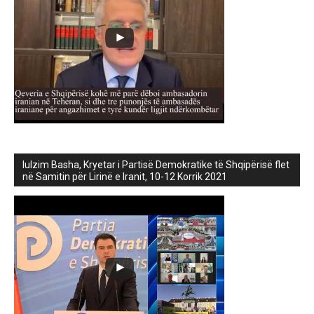
lulzim Basha, Kryetar i Partisë Demokratike të Shqipërisë flet
në Samitin për Lirinë e Iranit, 10-12 Korrik 2021