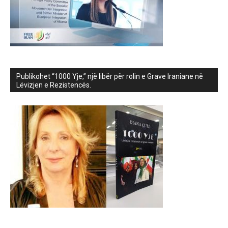
Publikohet “1000 Yje,” një libër për rolin e Grave Iraniane në
Lëvizjen e Rezistencës.