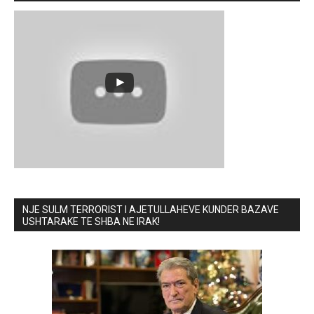
NJE SULM TERRORIST I AJETULLAHEVE KUNDER BAZAVE
USHTARAKE TE SHBA NE IRAK!