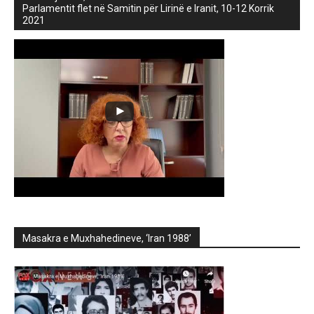
Parlamentit flet në Samitin për Lirinë e Iranit, 10-12 Korrik
2021
Masakra e Muxhahedineve, ‘Iran 1988’