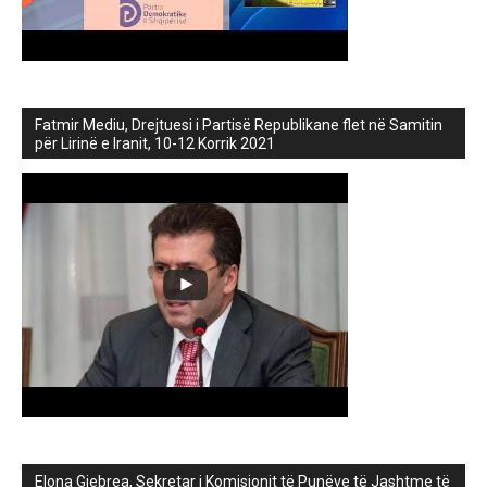
Fatmir Mediu, Drejtuesi i Partisë Republikane flet në Samitin
për Lirinë e Iranit, 10-12 Korrik 2021
Elona Gjebrea, Sekretar i Komisionit të Punëve të Jashtme të