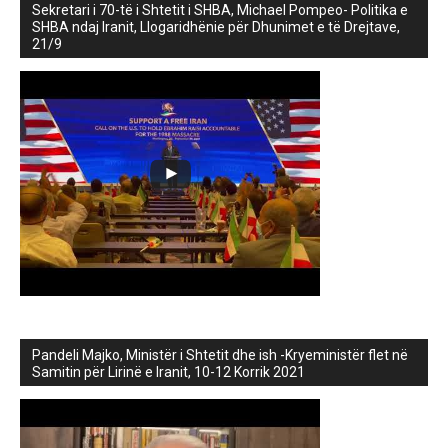
Sekretari i 70-të i Shtetit i SHBA, Michael Pompeo- Politika e
SHBA ndaj Iranit, Llogaridhënie për Dhunimet e të Drejtave,
21/9
Pandeli Majko, Ministër i Shtetit dhe ish -Kryeministër flet në
Samitin për Lirinë e Iranit, 10-12 Korrik 2021