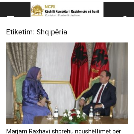
Këshillit Kombëtar të R
Etiketim: Shqipëria
Këshillit Kombëtar të Rezistencës së Iranit (NCRI)
Marjam Raxhavi shprehu ngushëllimet për