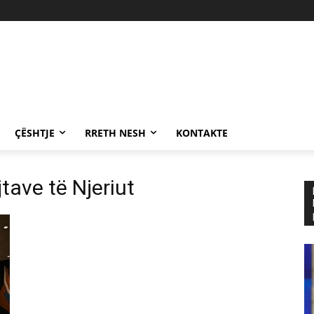
ÇËSHTJE
RRETH NESH
KONTAKTE
jtave të Njeriut