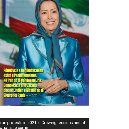
Iran protests in 2021： Growing tensions hint at
what is to come