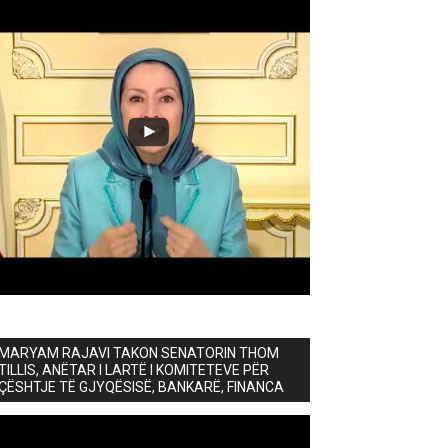
MARYAM RAJAVI TAKON SENATORIN THOM
TILLIS, ANËTAR I LARTË I KOMITETEVE PËR
ÇËSHTJE TË GJYQËSISË, BANKARË, FINANCA