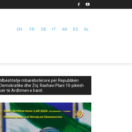
EN
FR
DE
IT
AR
ES
AL
Mbështetje mbarëbotërore për Republikën
Demokratike dhe Znj. Raxhavi Plani 10-pikësh
për të Ardhmen e Iranit