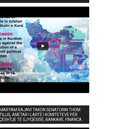
MARYAM RAJAVI TAKON SENATORIN THOM
TILLIS, ANËTAR I LARTË I KOMITETEVE PËR
ÇËSHTJE TË GJYQËSISË, BANKARË, FINANCA