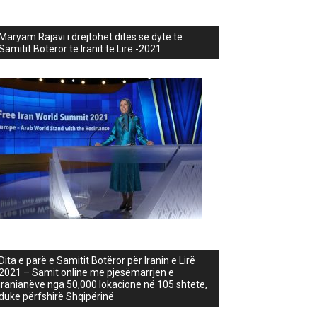
Maryam Rajavi i drejtohet ditës së dytë të
Samitit Botëror të Iranit të Lirë -2021
Dita e parë e Samitit Botëror për Iranin e Lirë
2021 – Samit online me pjesëmarrjen e
iranianëve nga 50,000 lokacione në 105 shtete,
duke përfshirë Shqipërinë