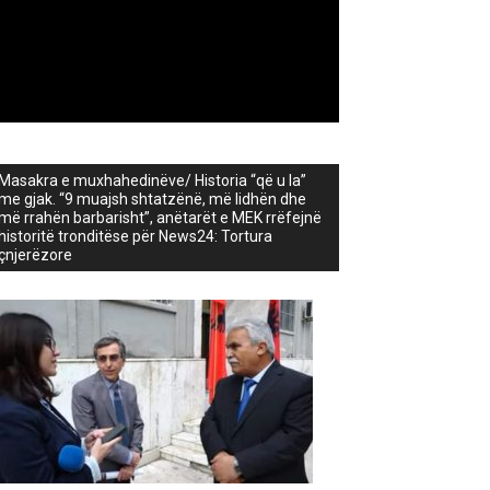
Masakra e muxhahedinëve/ Historia “që u la”
me gjak. “9 muajsh shtatzënë, më lidhën dhe
më rrahën barbarisht”, anëtarët e MEK rrëfejnë
historitë tronditëse për News24: Tortura
çnjerëzore