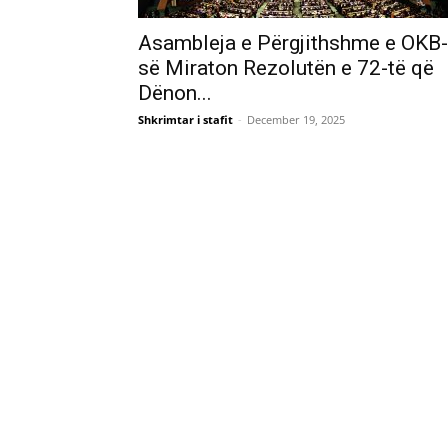
Asambleja e Përgjithshme e OKB-
së Miraton Rezolutën e 72-të që
Dënon...
Shkrimtar i stafit
-
December 19, 2025