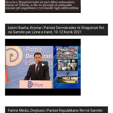
lulzim Basha, Kryetar i Partisë Demokratike të Shqipërisë flet
në Samitin për Lirinë e Iranit, 10-12 Korrik 2021
Fatmir Mediu, Drejtuesi i Partisë Republikane flet në Samitin