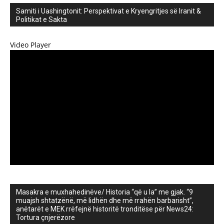
Samiti i Uashingtonit: Perspektivat e Kryengritjes së Iranit &
Politikat e Sakta
Video Player
Masakra e muxhahedinëve/ Historia “që u la” me gjak. “9
muajsh shtatzënë, më lidhën dhe më rrahën barbarisht”,
anëtarët e MEK rrëfejnë historitë tronditëse për News24:
Tortura çnjerëzore