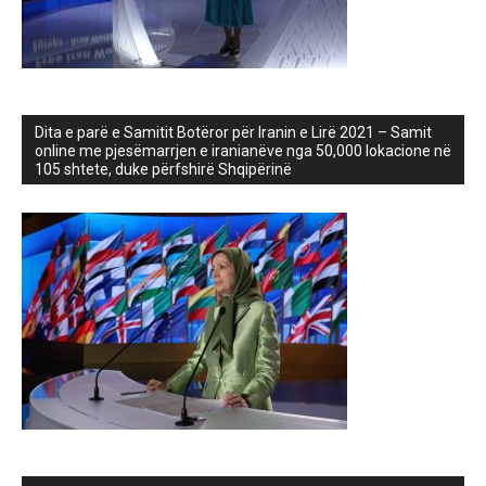
Dita e parë e Samitit Botëror për Iranin e Lirë 2021 – Samit
online me pjesëmarrjen e iranianëve nga 50,000 lokacione në
105 shtete, duke përfshirë Shqipërinë