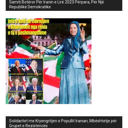
Samiti Botëror Për Iranin e Lirë 2023 Përpara, Për Një
Republikë Demokratike
Solidaritet me Kryengritjen e Popullit Iranian, Mbështetje për
Grupet e Rezistencës