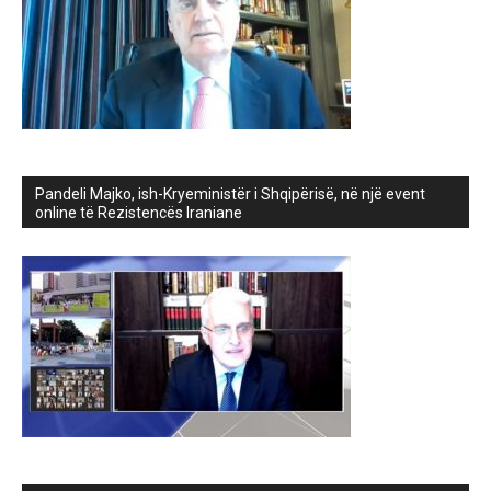
Pandeli Majko, ish-Kryeministër i Shqipërisë, në një event
online të Rezistencës Iraniane