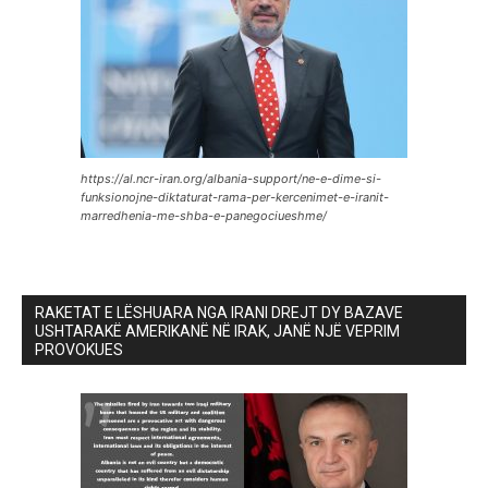
https://al.ncr-iran.org/albania-support/ne-e-dime-si-
funksionojne-diktaturat-rama-per-kercenimet-e-iranit-
marredhenia-me-shba-e-panegociueshme/
RAKETAT E LËSHUARA NGA IRANI DREJT DY BAZAVE
USHTARAKË AMERIKANË NË IRAK, JANË NJË VEPRIM
PROVOKUES