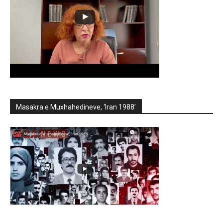
Masakra e Muxhahedineve, ‘Iran 1988’