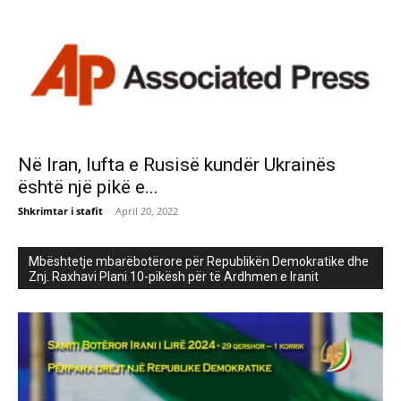
Në Iran, lufta e Rusisë kundër Ukrainës
është një pikë e...
Shkrimtar i stafit
-
April 20, 2022
Mbështetje mbarëbotërore për Republikën Demokratike dhe
Znj. Raxhavi Plani 10-pikësh për të Ardhmen e Iranit