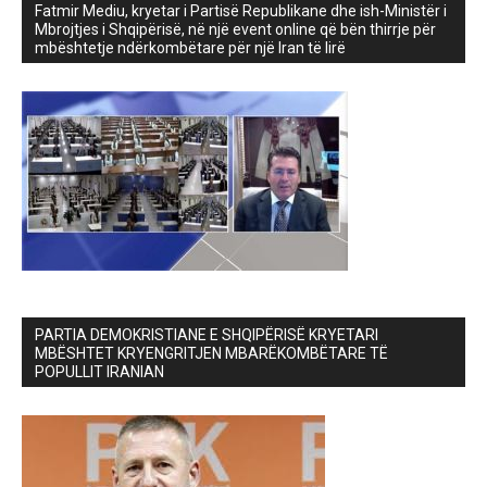
Fatmir Mediu, kryetar i Partisë Republikane dhe ish-Ministër i
Mbrojtjes i Shqipërisë, në një event online që bën thirrje për
mbështetje ndërkombëtare për një Iran të lirë
PARTIA DEMOKRISTIANE E SHQIPËRISË KRYETARI
MBËSHTET KRYENGRITJEN MBARËKOMBËTARE TË
POPULLIT IRANIAN