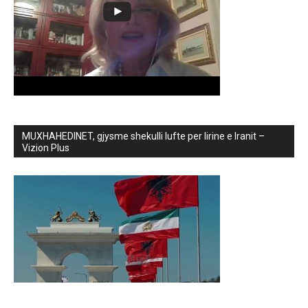
MUXHAHEDINET, gjysme shekulli lufte per lirine e Iranit –
Vizion Plus