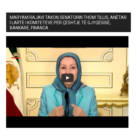
MARYAM RAJAVI TAKON SENATORIN THOM TILLIS, ANËTAR
I LARTË I KOMITETEVE PËR ÇËSHTJE TË GJYQËSISË,
BANKARË, FINANCA