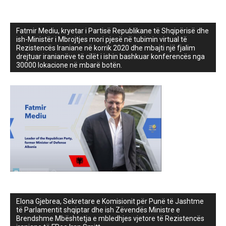
Fatmir Mediu, kryetar i Partisë Republikane të Shqipërisë dhe
ish-Ministër i Mbrojtjes mori pjesë në tubimin virtual të
Rezistencës Iraniane në korrik 2020 dhe mbajti një fjalim
drejtuar iranianëve të cilët i ishin bashkuar konferencës nga
30000 lokacione në mbarë botën.
Elona Gjebrea, Sekretare e Komisionit për Punë të Jashtme
të Parlamentit shqiptar dhe ish Zëvendës Ministre e
Brendshme Mbështetja e mbledhjes vjetore të Rezistencës