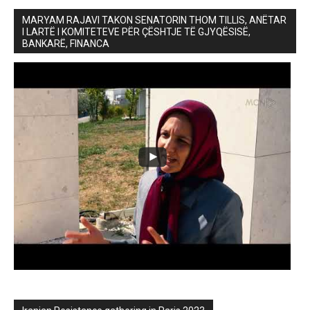
MARYAM RAJAVI TAKON SENATORIN THOM TILLIS, ANËTAR
I LARTË I KOMITETEVE PËR ÇËSHTJE TË GJYQËSISË,
BANKARË, FINANCA