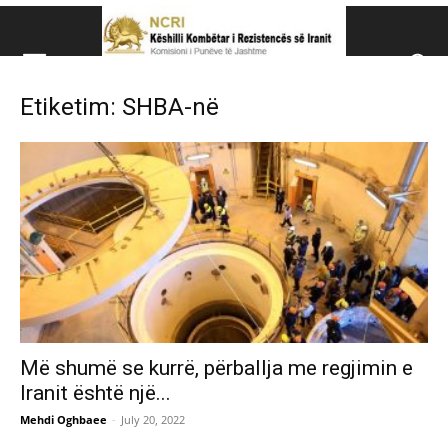
Këshillit Kombëtar të R
Etiketim: SHBA-në
Këshillit Kombëtar të Rezistencës së Iranit (NCRI)
Më shumë se kurrë, përballja me regjimin e
Iranit është një...
Mehdi Oghbaee
-
July 20, 2022