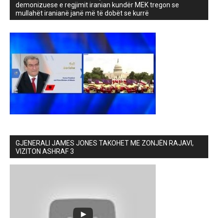
demonizuese e regjimit iranian kundër MEK tregon se
mullahët iranianë janë më të dobët se kurrë
GJENERALI JAMES JONES TAKOHET ME ZONJËN RAJAVI,
VIZITON ASHRAF 3