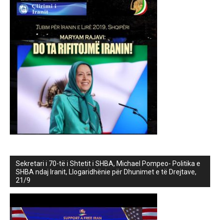
Sekretari i 70-të i Shtetit i SHBA, Michael Pompeo- Politika e
SHBA ndaj Iranit, Llogaridhënie për Dhunimet e të Drejtave,
21/9