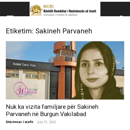
Këshillit Kombëtar të R
Etiketim: Sakineh Parvaneh
Këshillit Kombëtar të Rezistencës së Iranit (NCRI)
Nuk ka vizita familjare për Sakineh
Parvaneh në Burgun Vakilabad
Shkrimtar i stafit
-
July 31, 2022