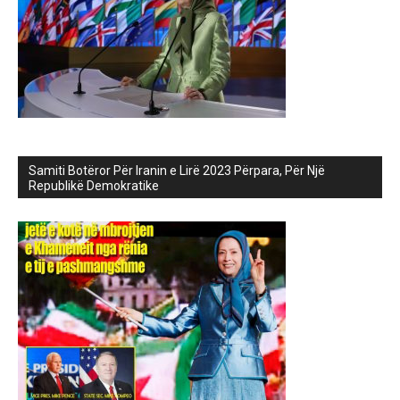
Samiti Botëror Për Iranin e Lirë 2023 Përpara, Për Një
Republikë Demokratike