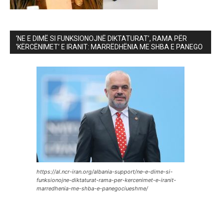
‘NE E DIMË SI FUNKSIONOJNË DIKTATURAT’, RAMA PËR
‘KËRCËNIMET’ E IRANIT: MARRËDHËNIA ME SHBA E PANEGO
https://al.ncr-iran.org/albania-support/ne-e-dime-si-
funksionojne-diktaturat-rama-per-kercenimet-e-iranit-
marredhenia-me-shba-e-panegociueshme/