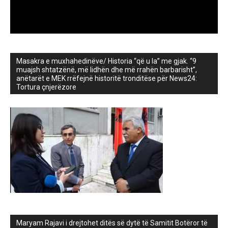
Masakra e muxhahedinëve/ Historia “që u la” me gjak. “9
muajsh shtatzënë, më lidhën dhe më rrahën barbarisht”,
anëtarët e MEK rrëfejnë historitë tronditëse për News24:
Tortura çnjerëzore
Maryam Rajavi i drejtohet ditës së dytë të Samitit Botëror të