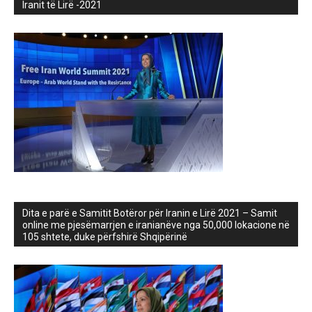
Iranit të Lirë -2021
Dita e parë e Samitit Botëror për Iranin e Lirë 2021 – Samit
online me pjesëmarrjen e iranianëve nga 50,000 lokacione në
105 shtete, duke përfshirë Shqipërinë