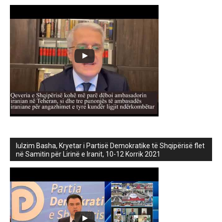
lulzim Basha, Kryetar i Partisë Demokratike të Shqipërisë flet
në Samitin për Lirinë e Iranit, 10-12 Korrik 2021