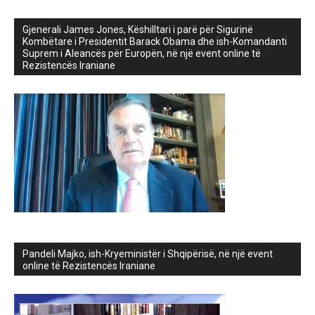
Gjenerali James Jones, Këshilltari i parë për Sigurinë
Kombëtare i Presidentit Barack Obama dhe ish-Komandanti
Suprem i Aleancës për Europën, në një event online të
Rezistencës Iraniane
Pandeli Majko, ish-Kryeministër i Shqipërisë, në një event
online të Rezistencës Iraniane