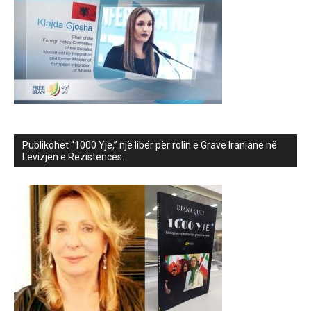
Publikohet “1000 Yje,” një libër për rolin e Grave Iraniane në
Lëvizjen e Rezistencës.