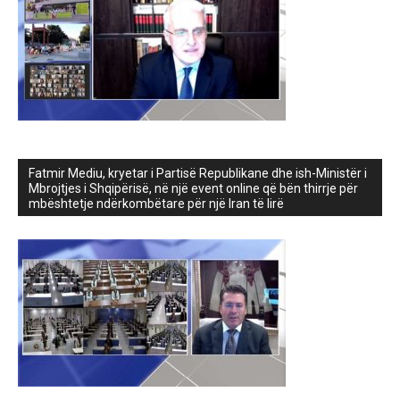
Fatmir Mediu, kryetar i Partisë Republikane dhe ish-Ministër i
Mbrojtjes i Shqipërisë, në një event online që bën thirrje për
mbështetje ndërkombëtare për një Iran të lirë