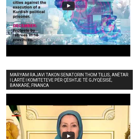
MARYAM RAJAVI TAKON SENATORIN THOM TILLIS, ANËTAR
I LARTË I KOMITETEVE PËR ÇËSHTJE TË GJYQËSISË,
BANKARË, FINANCA