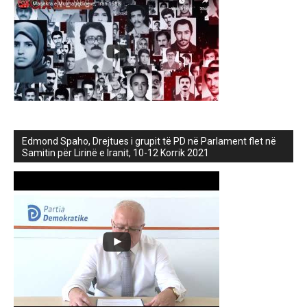
Edmond Spaho, Drejtues i grupit të PD në Parlament flet në
Samitin për Lirinë e Iranit, 10-12 Korrik 2021