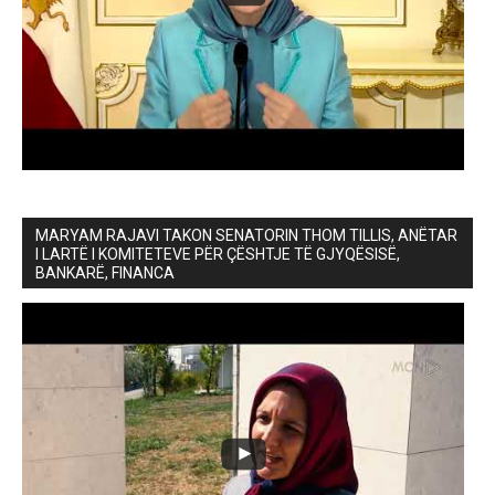
MARYAM RAJAVI TAKON SENATORIN THOM TILLIS, ANËTAR
I LARTË I KOMITETEVE PËR ÇËSHTJE TË GJYQËSISË,
BANKARË, FINANCA