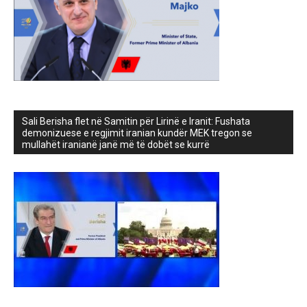
Sali Berisha flet në Samitin për Lirinë e Iranit: Fushata
demonizuese e regjimit iranian kundër MEK tregon se
mullahët iranianë janë më të dobët se kurrë