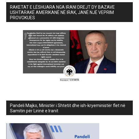
RAKETAT E LËSHUARA NGA IRANI DREJT DY BAZAVE
USHTARAKË AMERIKANË NË IRAK, JANË NJË VEPRIM
PROVOKUES
Pandeli Majko, Ministër i Shtetit dhe ish-kryeministër flet në
Samitin për Lirinë e Iranit