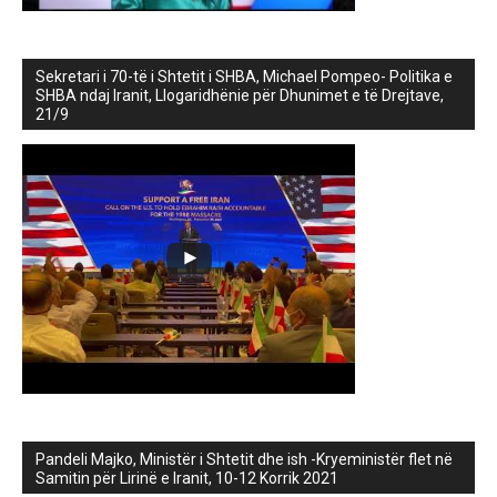
Sekretari i 70-të i Shtetit i SHBA, Michael Pompeo- Politika e
SHBA ndaj Iranit, Llogaridhënie për Dhunimet e të Drejtave,
21/9
Pandeli Majko, Ministër i Shtetit dhe ish -Kryeministër flet në
Samitin për Lirinë e Iranit, 10-12 Korrik 2021