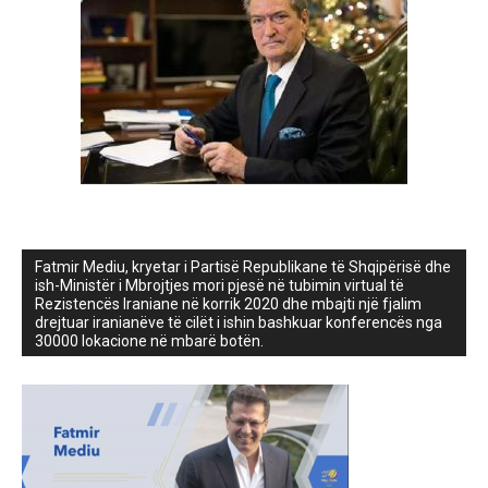
Fatmir Mediu, kryetar i Partisë Republikane të Shqipërisë dhe
ish-Ministër i Mbrojtjes mori pjesë në tubimin virtual të
Rezistencës Iraniane në korrik 2020 dhe mbajti një fjalim
drejtuar iranianëve të cilët i ishin bashkuar konferencës nga
30000 lokacione në mbarë botën.