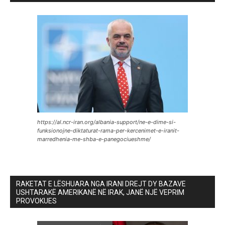
https://al.ncr-iran.org/albania-support/ne-e-dime-si-
funksionojne-diktaturat-rama-per-kercenimet-e-iranit-
marredhenia-me-shba-e-panegociueshme/
RAKETAT E LËSHUARA NGA IRANI DREJT DY BAZAVE
USHTARAKË AMERIKANË NË IRAK, JANË NJË VEPRIM
PROVOKUES