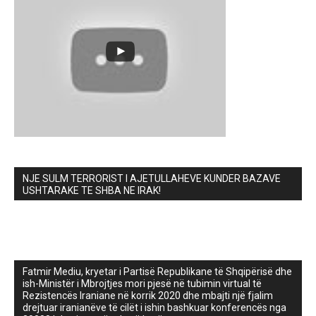
NJE SULM TERRORIST I AJETULLAHEVE KUNDER BAZAVE
USHTARAKE TE SHBA NE IRAK!
Fatmir Mediu, kryetar i Partisë Republikane të Shqipërisë dhe
ish-Ministër i Mbrojtjes mori pjesë në tubimin virtual të
Rezistencës Iraniane në korrik 2020 dhe mbajti një fjalim
drejtuar iranianëve të cilët i ishin bashkuar konferencës nga