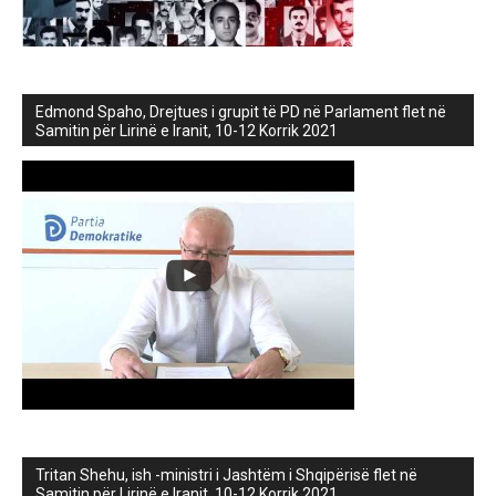
Edmond Spaho, Drejtues i grupit të PD në Parlament flet në
Samitin për Lirinë e Iranit, 10-12 Korrik 2021
Tritan Shehu, ish -ministri i Jashtëm i Shqipërisë flet në
Samitin për Lirinë e Iranit, 10-12 Korrik 2021