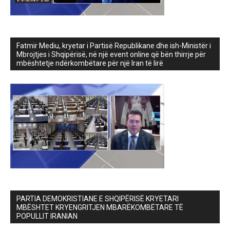
Fatmir Mediu, kryetar i Partisë Republikane dhe ish-Ministër i
Mbrojtjes i Shqipërisë, në një event online që bën thirrje për
mbështetje ndërkombëtare për një Iran të lirë
PARTIA DEMOKRISTIANE E SHQIPËRISË KRYETARI
MBËSHTET KRYENGRITJEN MBARËKOMBËTARE TË
POPULLIT IRANIAN