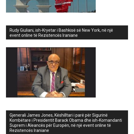
Rudy Giuliani, ish-Kryetar i Bashkisë së New York, në një
event online të Rezistencës Iraniane
Gjenerali James Jones, Këshilltari i parë për Sigurinë
Kombëtare i Presidentit Barack Obama dhe ish-Komandanti
Suprem i Aleancës për Europën, në një event online të
Rezistencës Iraniane