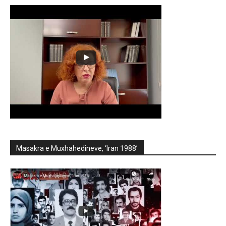
Masakra e Muxhahedineve, ‘Iran 1988’