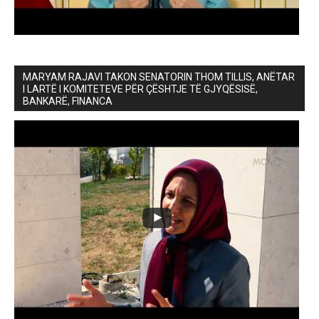
MARYAM RAJAVI TAKON SENATORIN THOM TILLIS, ANËTAR
I LARTË I KOMITETEVE PËR ÇËSHTJE TË GJYQËSISË,
BANKARË, FINANCA