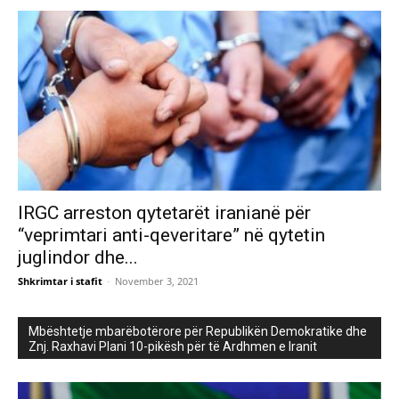
IRGC arreston qytetarët iranianë për
“veprimtari anti-qeveritare” në qytetin
juglindor dhe...
Shkrimtar i stafit
-
November 3, 2021
Mbështetje mbarëbotërore për Republikën Demokratike dhe
Znj. Raxhavi Plani 10-pikësh për të Ardhmen e Iranit