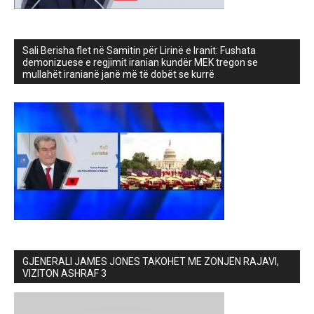
Sali Berisha flet në Samitin për Lirinë e Iranit: Fushata
demonizuese e regjimit iranian kundër MEK tregon se
mullahët iranianë janë më të dobët se kurrë
GJENERALI JAMES JONES TAKOHET ME ZONJËN RAJAVI,
VIZITON ASHRAF 3