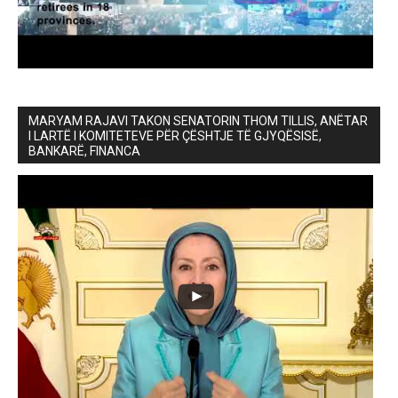
MARYAM RAJAVI TAKON SENATORIN THOM TILLIS, ANËTAR
I LARTË I KOMITETEVE PËR ÇËSHTJE TË GJYQËSISË,
BANKARË, FINANCA