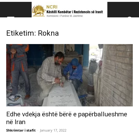
Këshillit Kombëtar të R
Etiketim: Rokna
Këshillit Kombëtar të Rezistencës së Iranit (NCRI)
Edhe vdekja është bërë e papërballueshme
në Iran
Shkrimtar i stafit
-
January 17, 2022