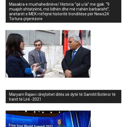
Masakra e muxhahedinëve/ Historia “që u la” me gjak. “9
muajsh shtatzënë, më lidhën dhe më rrahën barbarisht”,
anëtarët e MEK rrëfejnë historitë tronditëse për News24:
Tortura çnjerëzore
Maryam Rajavi i drejtohet ditës së dytë të Samitit Botëror të
Iranit të Lirë -2021