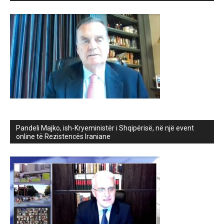
Pandeli Majko, ish-Kryeministër i Shqipërisë, në një event
online të Rezistencës Iraniane