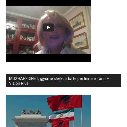
MUXHAHEDINET, gjysme shekulli lufte per lirine e Iranit –
Vizion Plus