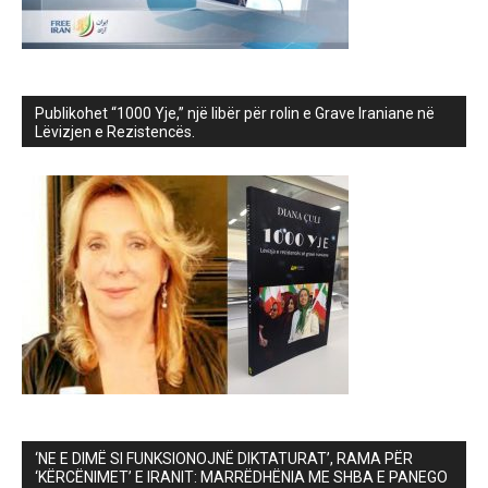
Publikohet “1000 Yje,” një libër për rolin e Grave Iraniane në
Lëvizjen e Rezistencës.
‘NE E DIMË SI FUNKSIONOJNË DIKTATURAT’, RAMA PËR
‘KËRCËNIMET’ E IRANIT: MARRËDHËNIA ME SHBA E PANEGO