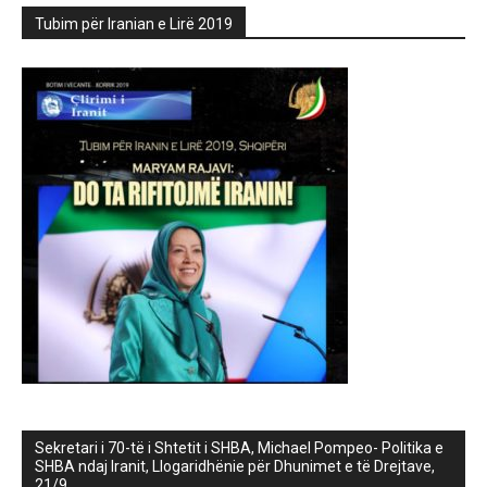
Tubim për Iranian e Lirë 2019
Sekretari i 70-të i Shtetit i SHBA, Michael Pompeo- Politika e
SHBA ndaj Iranit, Llogaridhënie për Dhunimet e të Drejtave,
21/9