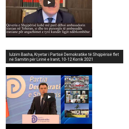
lulzim Basha, Kryetar i Partisë Demokratike të Shqipërisë flet
në Samitin për Lirinë e Iranit, 10-12 Korrik 2021