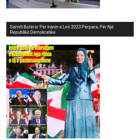
Samiti Botëror Për Iranin e Lirë 2023 Përpara, Për Një
Republikë Demokratike