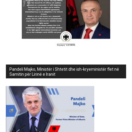
Pandeli Majko, Ministër i Shtetit dhe ish-kryeministër flet në
Samitin për Lirinë e Iranit