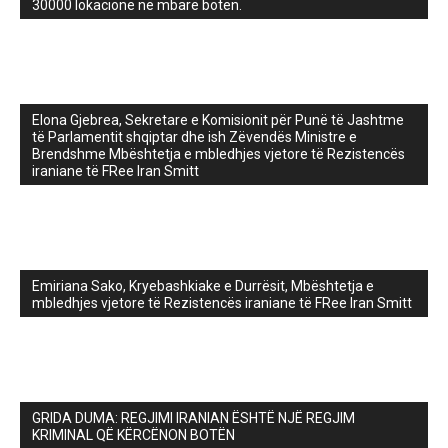
30000 lokacione në mbarë botën.
Elona Gjebrea, Sekretare e Komisionit për Punë të Jashtme
të Parlamentit shqiptar dhe ish Zëvendës Ministre e
Brendshme Mbështetja e mbledhjes vjetore të Rezistencës
iraniane të FRee Iran Smitt
Emiriana Sako, Kryebashkiake e Durrësit, Mbështetja e
mbledhjes vjetore të Rezistencës iraniane të FRee Iran Smitt
GRIDA DUMA: REGJIMI IRANIAN ËSHTË NJË REGJIM
KRIMINAL QË KËRCËNON BOTËN