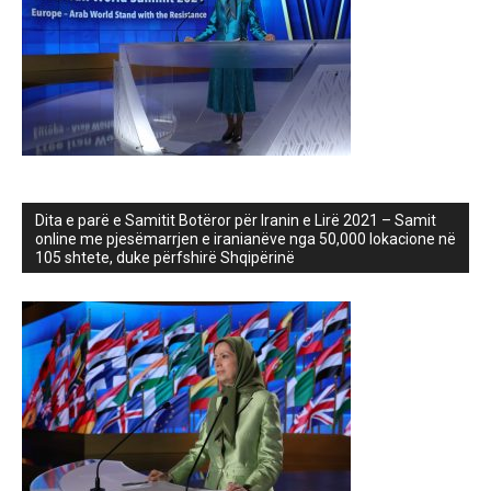
Dita e parë e Samitit Botëror për Iranin e Lirë 2021 – Samit
online me pjesëmarrjen e iranianëve nga 50,000 lokacione në
105 shtete, duke përfshirë Shqipërinë