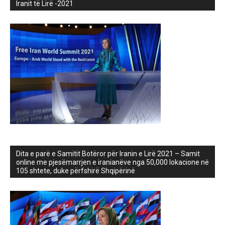
Iranit të Lirë -2021
Dita e parë e Samitit Botëror për Iranin e Lirë 2021 – Samit
online me pjesëmarrjen e iranianëve nga 50,000 lokacione në
105 shtete, duke përfshirë Shqipërinë