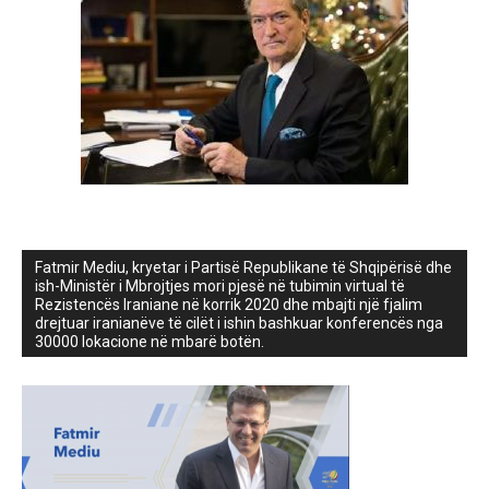
Fatmir Mediu, kryetar i Partisë Republikane të Shqipërisë dhe
ish-Ministër i Mbrojtjes mori pjesë në tubimin virtual të
Rezistencës Iraniane në korrik 2020 dhe mbajti një fjalim
drejtuar iranianëve të cilët i ishin bashkuar konferencës nga
30000 lokacione në mbarë botën.