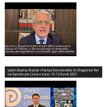
lulzim Basha, Kryetar i Partisë Demokratike të Shqipërisë flet
në Samitin për Lirinë e Iranit, 10-12 Korrik 2021