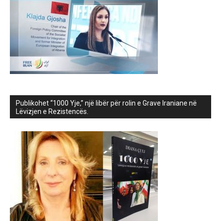
Publikohet “1000 Yje,” një libër për rolin e Grave Iraniane në
Lëvizjen e Rezistencës.