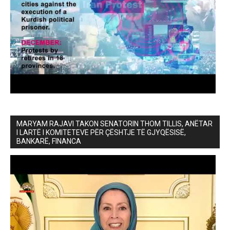
MARYAM RAJAVI TAKON SENATORIN THOM TILLIS, ANËTAR
I LARTË I KOMITETEVE PËR ÇËSHTJE TË GJYQËSISË,
BANKARË, FINANCA