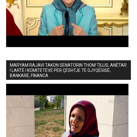
MARYAM RAJAVI TAKON SENATORIN THOM TILLIS, ANËTAR
I LARTË I KOMITETEVE PËR ÇËSHTJE TË GJYQËSISË,
BANKARË, FINANCA