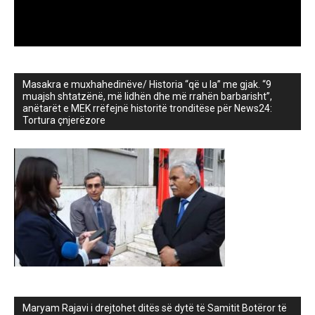
Masakra e muxhahedinëve/ Historia “që u la” me gjak. “9
muajsh shtatzënë, më lidhën dhe më rrahën barbarisht”,
anëtarët e MEK rrëfejnë historitë tronditëse për News24:
Tortura çnjerëzore
Maryam Rajavi i drejtohet ditës së dytë të Samitit Botëror të