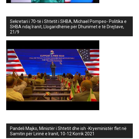
Sekretari i 70-të i Shtetit i SHBA, Michael Pompeo- Politika e
SHBA ndaj Iranit, Llogaridhënie për Dhunimet e të Drejtave,
21/9
Pandeli Majko, Ministër i Shtetit dhe ish -Kryeministër flet në
Samitin për Lirinë e Iranit, 10-12 Korrik 2021