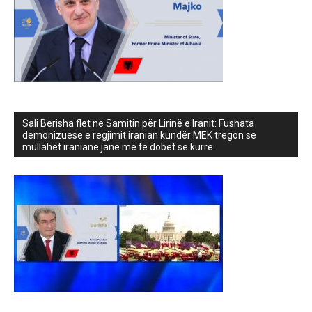
Sali Berisha flet në Samitin për Lirinë e Iranit: Fushata
demonizuese e regjimit iranian kundër MEK tregon se
mullahët iranianë janë më të dobët se kurrë