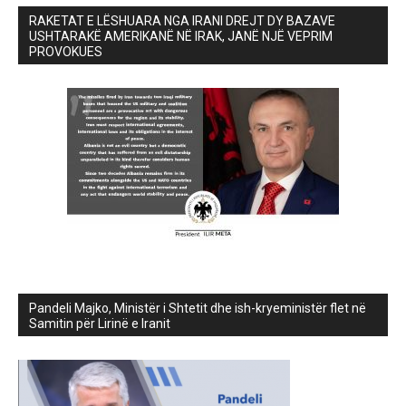
RAKETAT E LËSHUARA NGA IRANI DREJT DY BAZAVE
USHTARAKË AMERIKANË NË IRAK, JANË NJË VEPRIM
PROVOKUES
Pandeli Majko, Ministër i Shtetit dhe ish-kryeministër flet në
Samitin për Lirinë e Iranit