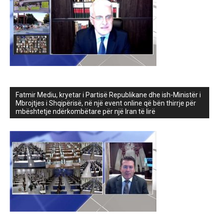
Fatmir Mediu, kryetar i Partisë Republikane dhe ish-Ministër i
Mbrojtjes i Shqipërisë, në një event online që bën thirrje për
mbështetje ndërkombëtare për një Iran të lirë