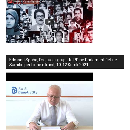
Edmond Spaho, Drejtues i grupit të PD në Parlament flet në
Samitin për Lirinë e Iranit, 10-12 Korrik 2021