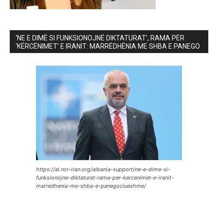
‘NE E DIMË SI FUNKSIONOJNË DIKTATURAT’, RAMA PËR
‘KËRCËNIMET’ E IRANIT: MARRËDHËNIA ME SHBA E PANEGO
https://al.ncr-iran.org/albania-support/ne-e-dime-si-
funksionojne-diktaturat-rama-per-kercenimet-e-iranit-
marredhenia-me-shba-e-panegociueshme/