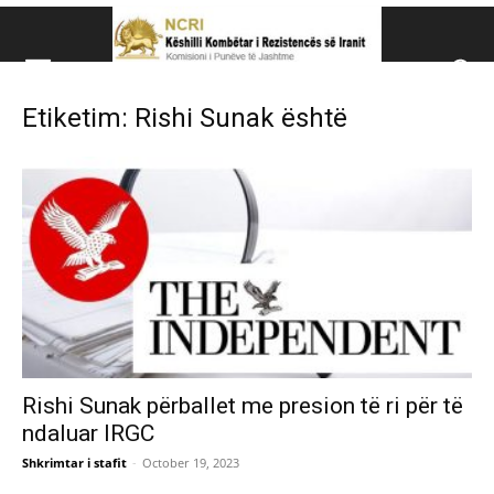
Këshillit Kombëtar të R
Etiketim: Rishi Sunak është
Këshillit Kombëtar të Rezistencës së Iranit (NCRI)
Rishi Sunak përballet me presion të ri për të
ndaluar IRGC
Shkrimtar i stafit
-
October 19, 2023