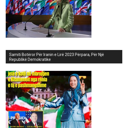
Samiti Botëror Për Iranin e Lirë 2023 Përpara, Për Një
Republikë Demokratike