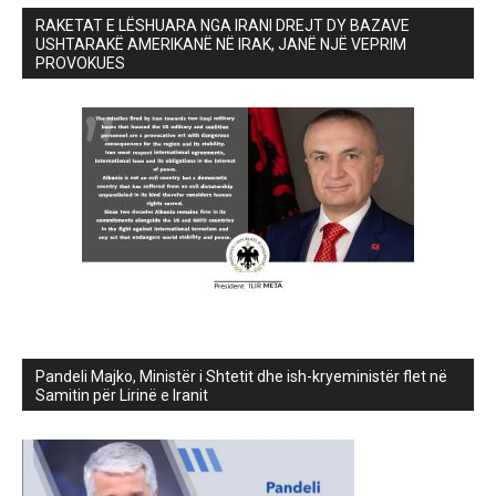
RAKETAT E LËSHUARA NGA IRANI DREJT DY BAZAVE
USHTARAKË AMERIKANË NË IRAK, JANË NJË VEPRIM
PROVOKUES
Pandeli Majko, Ministër i Shtetit dhe ish-kryeministër flet në
Samitin për Lirinë e Iranit