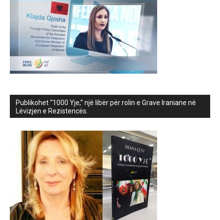
Publikohet “1000 Yje,” një libër për rolin e Grave Iraniane në
Lëvizjen e Rezistencës.