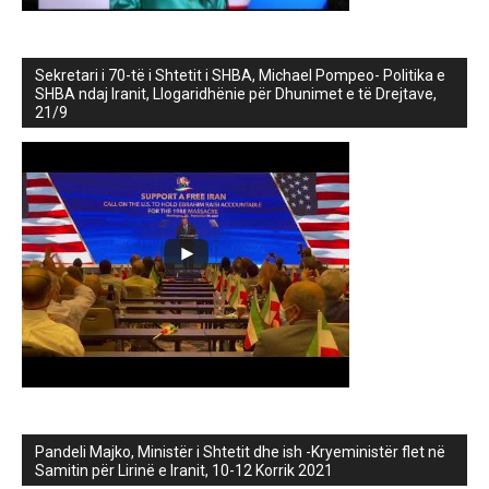
Sekretari i 70-të i Shtetit i SHBA, Michael Pompeo- Politika e
SHBA ndaj Iranit, Llogaridhënie për Dhunimet e të Drejtave,
21/9
Pandeli Majko, Ministër i Shtetit dhe ish -Kryeministër flet në
Samitin për Lirinë e Iranit, 10-12 Korrik 2021