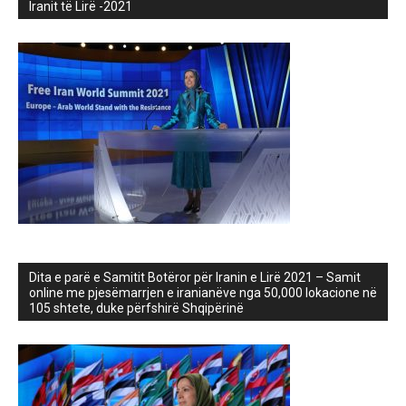
Iranit të Lirë -2021
Dita e parë e Samitit Botëror për Iranin e Lirë 2021 – Samit
online me pjesëmarrjen e iranianëve nga 50,000 lokacione në
105 shtete, duke përfshirë Shqipërinë