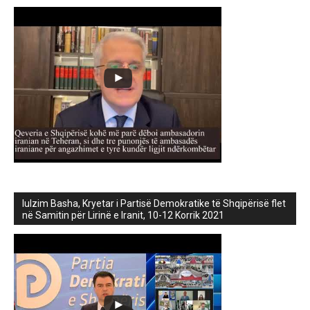
lulzim Basha, Kryetar i Partisë Demokratike të Shqipërisë flet
në Samitin për Lirinë e Iranit, 10-12 Korrik 2021