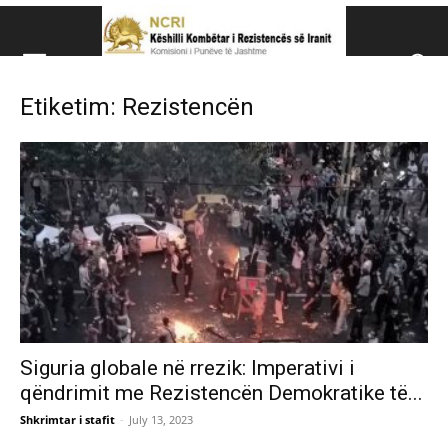
Këshillit Kombëtar të R
Etiketim: Rezistencën
Këshillit Kombëtar të Rezistencës së Iranit (NCRI)
Siguria globale në rrezik: Imperativi i
qëndrimit me Rezistencën Demokratike të...
Shkrimtar i stafit
-
July 13, 2023