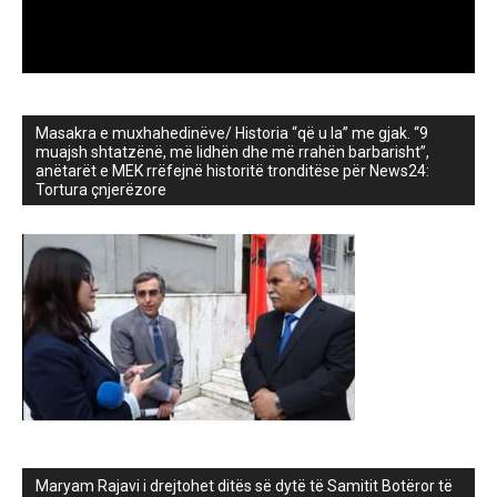
Masakra e muxhahedinëve/ Historia “që u la” me gjak. “9
muajsh shtatzënë, më lidhën dhe më rrahën barbarisht”,
anëtarët e MEK rrëfejnë historitë tronditëse për News24:
Tortura çnjerëzore
Maryam Rajavi i drejtohet ditës së dytë të Samitit Botëror të