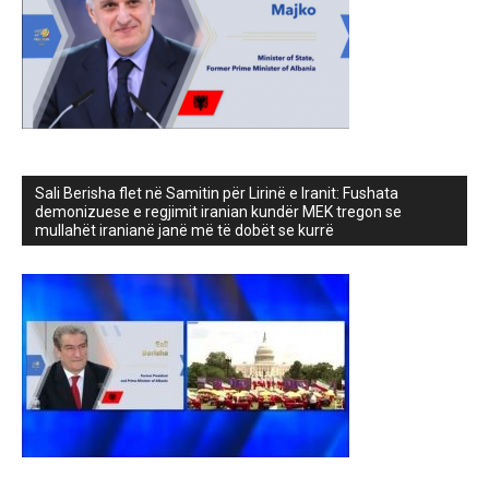
Sali Berisha flet në Samitin për Lirinë e Iranit: Fushata
demonizuese e regjimit iranian kundër MEK tregon se
mullahët iranianë janë më të dobët se kurrë