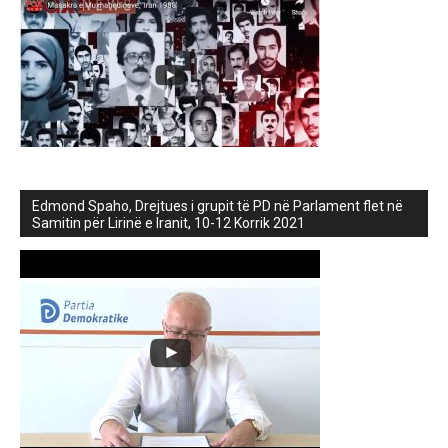
Edmond Spaho, Drejtues i grupit të PD në Parlament flet në
Samitin për Lirinë e Iranit, 10-12 Korrik 2021