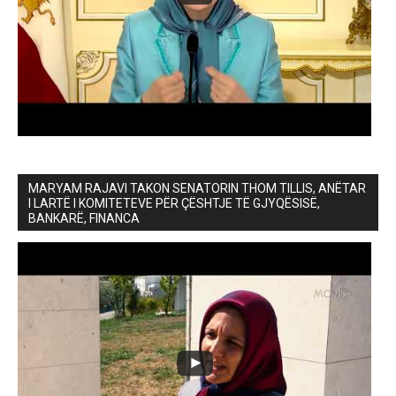
MARYAM RAJAVI TAKON SENATORIN THOM TILLIS, ANËTAR
I LARTË I KOMITETEVE PËR ÇËSHTJE TË GJYQËSISË,
BANKARË, FINANCA