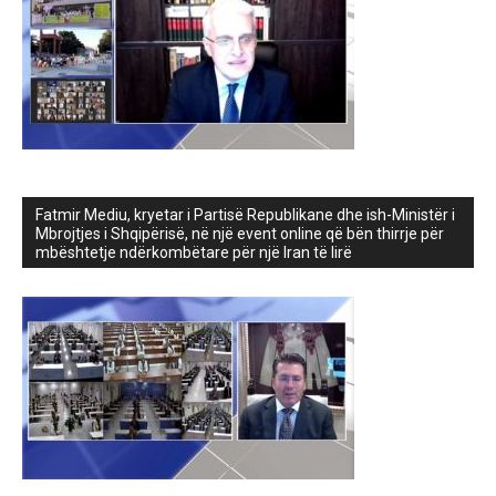
Fatmir Mediu, kryetar i Partisë Republikane dhe ish-Ministër i
Mbrojtjes i Shqipërisë, në një event online që bën thirrje për
mbështetje ndërkombëtare për një Iran të lirë