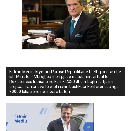
Fatmir Mediu, kryetar i Partisë Republikane të Shqipërisë dhe
ish-Ministër i Mbrojtjes mori pjesë në tubimin virtual të
Rezistencës Iraniane në korrik 2020 dhe mbajti një fjalim
drejtuar iranianëve të cilët i ishin bashkuar konferencës nga
30000 lokacione në mbarë botën.