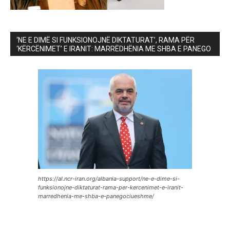
‘NE E DIMË SI FUNKSIONOJNË DIKTATURAT’, RAMA PËR
‘KËRCËNIMET’ E IRANIT: MARRËDHËNIA ME SHBA E PANEGO
https://al.ncr-iran.org/albania-support/ne-e-dime-si-
funksionojne-diktaturat-rama-per-kercenimet-e-iranit-
marredhenia-me-shba-e-panegociueshme/