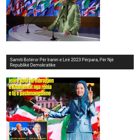
Samiti Botëror Për Iranin e Lirë 2023 Përpara, Për Një
Republikë Demokratike