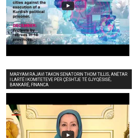
MARYAM RAJAVI TAKON SENATORIN THOM TILLIS, ANËTAR
I LARTË I KOMITETEVE PËR ÇËSHTJE TË GJYQËSISË,
BANKARË, FINANCA