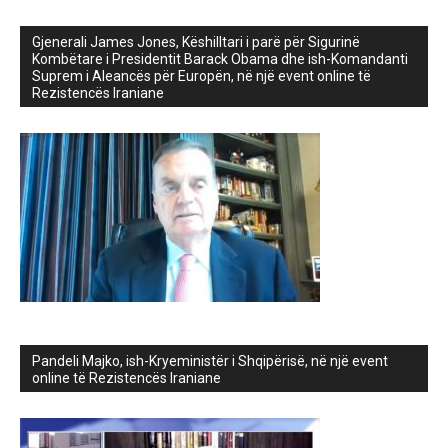
Gjenerali James Jones, Këshilltari i parë për Sigurinë
Kombëtare i Presidentit Barack Obama dhe ish-Komandanti
Suprem i Aleancës për Europën, në një event online të
Rezistencës Iraniane
Pandeli Majko, ish-Kryeministër i Shqipërisë, në një event
online të Rezistencës Iraniane