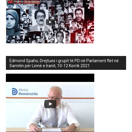
Edmond Spaho, Drejtues i grupit të PD në Parlament flet në
Samitin për Lirinë e Iranit, 10-12 Korrik 2021