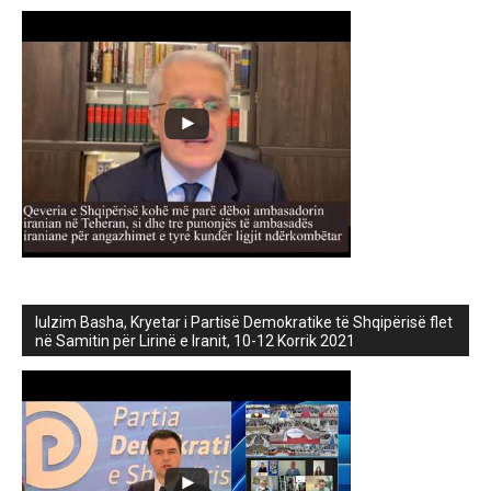
lulzim Basha, Kryetar i Partisë Demokratike të Shqipërisë flet
në Samitin për Lirinë e Iranit, 10-12 Korrik 2021