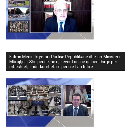
Fatmir Mediu, kryetar i Partisë Republikane dhe ish-Ministër i
Mbrojtjes i Shqipërisë, në një event online që bën thirrje për
mbështetje ndërkombëtare për një Iran të lirë