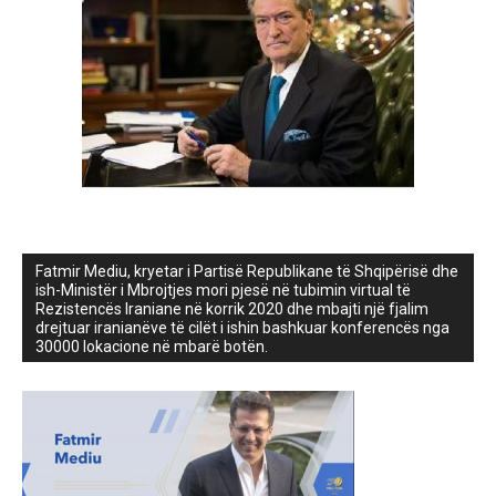
Fatmir Mediu, kryetar i Partisë Republikane të Shqipërisë dhe
ish-Ministër i Mbrojtjes mori pjesë në tubimin virtual të
Rezistencës Iraniane në korrik 2020 dhe mbajti një fjalim
drejtuar iranianëve të cilët i ishin bashkuar konferencës nga
30000 lokacione në mbarë botën.