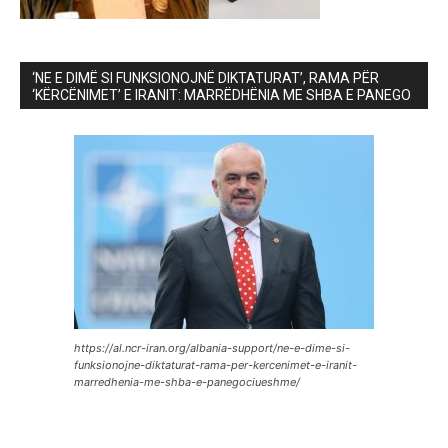
‘NE E DIMË SI FUNKSIONOJNË DIKTATURAT’, RAMA PËR
‘KËRCËNIMET’ E IRANIT: MARRËDHËNIA ME SHBA E PANEGO
https://al.ncr-iran.org/albania-support/ne-e-dime-si-
funksionojne-diktaturat-rama-per-kercenimet-e-iranit-
marredhenia-me-shba-e-panegociueshme/