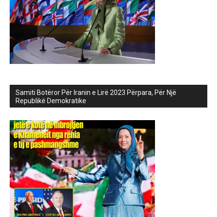
Samiti Botëror Për Iranin e Lirë 2023 Përpara, Për Një
Republikë Demokratike