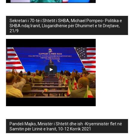
Sekretari i 70-të i Shtetit i SHBA, Michael Pompeo- Politika e
SHBA ndaj Iranit, Llogaridhënie për Dhunimet e të Drejtave,
21/9
Pandeli Majko, Ministër i Shtetit dhe ish -Kryeministër flet në
Samitin për Lirinë e Iranit, 10-12 Korrik 2021