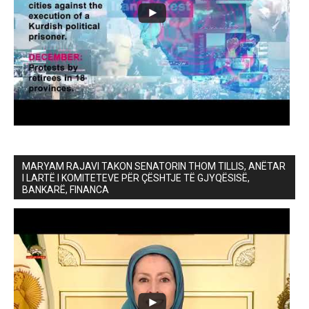
MARYAM RAJAVI TAKON SENATORIN THOM TILLIS, ANËTAR
I LARTË I KOMITETEVE PËR ÇËSHTJE TË GJYQËSISË,
BANKARË, FINANCA