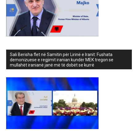
Sali Berisha flet në Samitin për Lirinë e Iranit: Fushata
demonizuese e regjimit iranian kundër MEK tregon se
mullahët iranianë janë më të dobët se kurrë