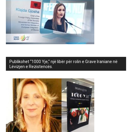
Publikohet “1000 Yje,” një libër për rolin e Grave Iraniane në
Lëvizjen e Rezistencës.