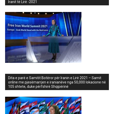
Iranit të Lirë -2021
Dita e parë e Samitit Botëror për Iranin e Lirë 2021 – Samit
online me pjesëmarrjen e iranianëve nga 50,000 lokacione në
105 shtete, duke përfshirë Shqipërinë