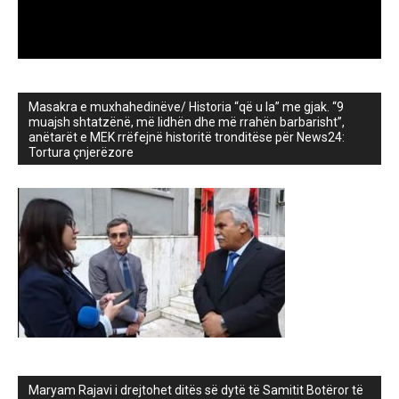
Masakra e muxhahedinëve/ Historia “që u la” me gjak. “9
muajsh shtatzënë, më lidhën dhe më rrahën barbarisht”,
anëtarët e MEK rrëfejnë historitë tronditëse për News24:
Tortura çnjerëzore
Maryam Rajavi i drejtohet ditës së dytë të Samitit Botëror të