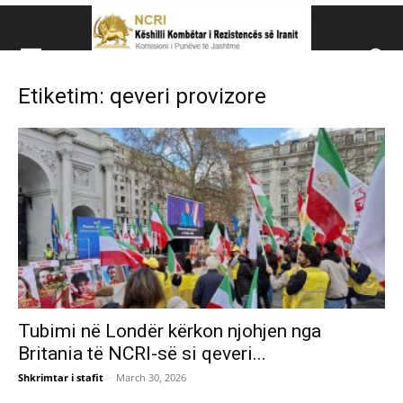
Këshillit Kombëtar të R
Etiketim: qeveri provizore
Këshillit Kombëtar të Rezistencës së Iranit (NCRI)
Tubimi në Londër kërkon njohjen nga
Britania të NCRI-së si qeveri...
Shkrimtar i stafit
-
March 30, 2026