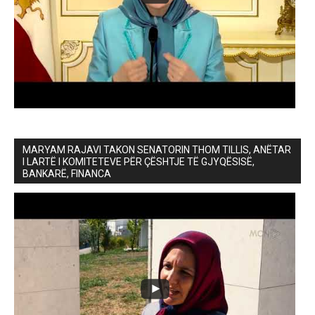
MARYAM RAJAVI TAKON SENATORIN THOM TILLIS, ANËTAR
I LARTË I KOMITETEVE PËR ÇËSHTJE TË GJYQËSISË,
BANKARË, FINANCA