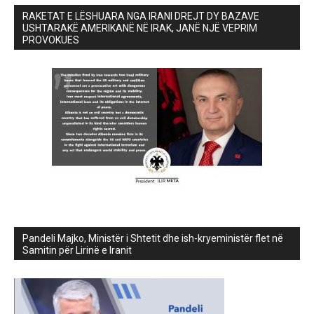
RAKETAT E LËSHUARA NGA IRANI DREJT DY BAZAVE
USHTARAKË AMERIKANË NË IRAK, JANË NJË VEPRIM
PROVOKUES
Pandeli Majko, Ministër i Shtetit dhe ish-kryeministër flet në
Samitin për Lirinë e Iranit