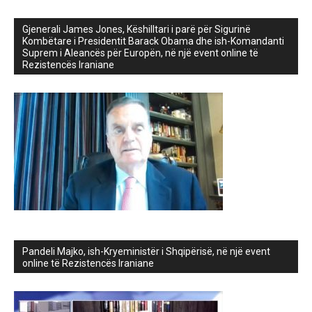
Gjenerali James Jones, Këshilltari i parë për Sigurinë
Kombëtare i Presidentit Barack Obama dhe ish-Komandanti
Suprem i Aleancës për Europën, në një event online të
Rezistencës Iraniane
Pandeli Majko, ish-Kryeministër i Shqipërisë, në një event
online të Rezistencës Iraniane