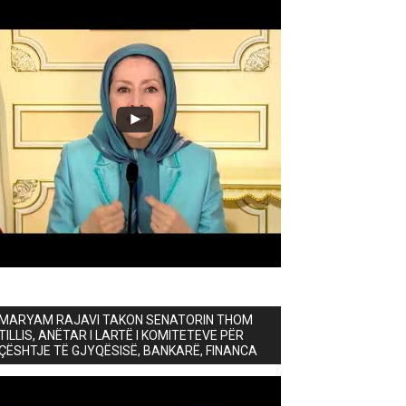
MARYAM RAJAVI TAKON SENATORIN THOM
TILLIS, ANËTAR I LARTË I KOMITETEVE PËR
ÇËSHTJE TË GJYQËSISË, BANKARË, FINANCA