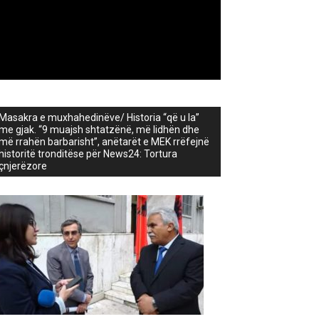
Masakra e muxhahedinëve/ Historia “që u la”
me gjak. “9 muajsh shtatzënë, më lidhën dhe
më rrahën barbarisht”, anëtarët e MEK rrëfejnë
historitë tronditëse për News24: Tortura
çnjerëzore