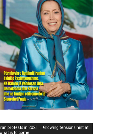
Iran protests in 2021： Growing tensions hint at
what is to come