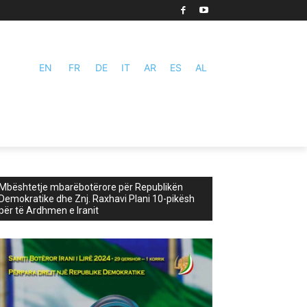
EN
FR
DE
IT
AR
ES
AL
Mbështetje mbarëbotërore për Republikën
Demokratike dhe Znj. Raxhavi Plani 10-pikësh
për të Ardhmen e Iranit