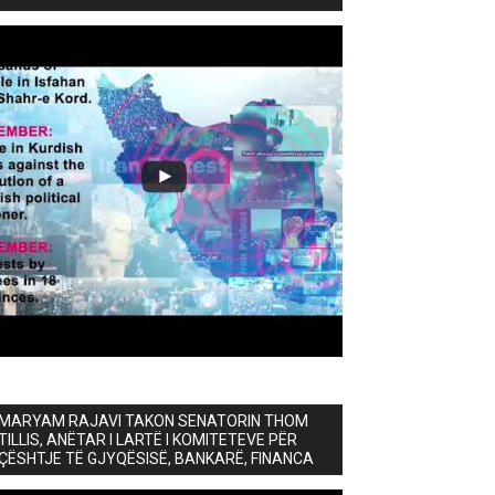
MARYAM RAJAVI TAKON SENATORIN THOM
TILLIS, ANËTAR I LARTË I KOMITETEVE PËR
ÇËSHTJE TË GJYQËSISË, BANKARË, FINANCA