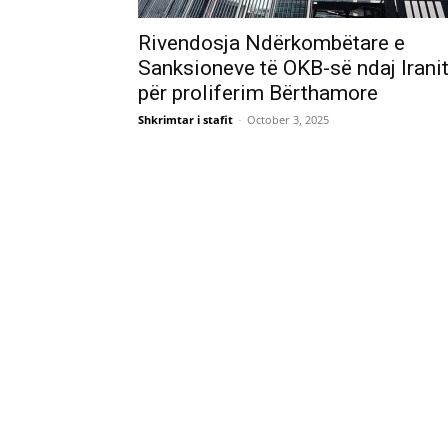
Rivendosja Ndërkombëtare e
Sanksioneve të OKB-së ndaj Irani
për proliferim Bërthamore
Shkrimtar i stafit
-
October 3, 2025