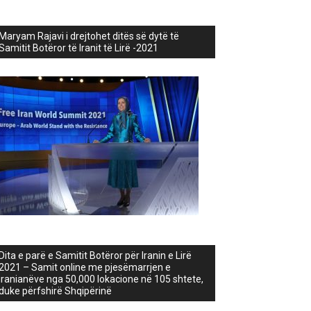
Maryam Rajavi i drejtohet ditës së dytë të
Samitit Botëror të Iranit të Lirë -2021
Dita e parë e Samitit Botëror për Iranin e Lirë
2021 – Samit online me pjesëmarrjen e
iranianëve nga 50,000 lokacione në 105 shtete,
duke përfshirë Shqipërinë