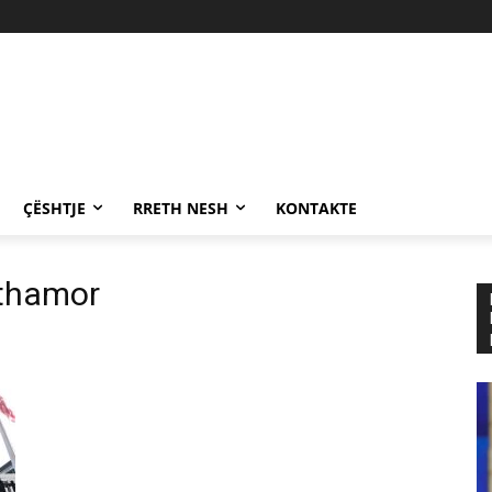
ÇËSHTJE
RRETH NESH
KONTAKTE
rthamor