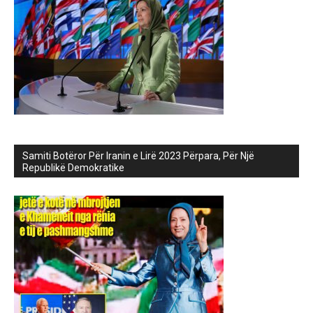
Samiti Botëror Për Iranin e Lirë 2023 Përpara, Për Një
Republikë Demokratike