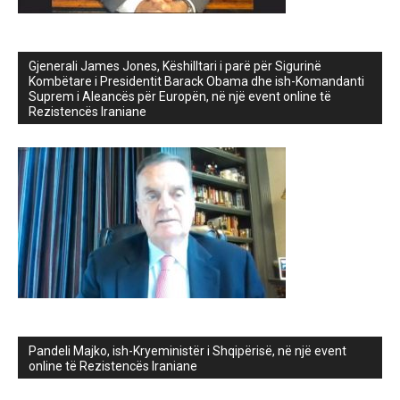
Gjenerali James Jones, Këshilltari i parë për Sigurinë
Kombëtare i Presidentit Barack Obama dhe ish-Komandanti
Suprem i Aleancës për Europën, në një event online të
Rezistencës Iraniane
Pandeli Majko, ish-Kryeministër i Shqipërisë, në një event
online të Rezistencës Iraniane