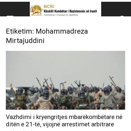
Këshillit Kombëtar të R
Etiketim: Mohammadreza
Këshillit Kombëtar të Rezistencës së Iranit (NCRI)
Mirtajuddini
Vazhdimi i kryengritjes mbarëkombëtare në
ditën e 21-të, vijojnë arrestimet arbitrare