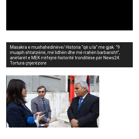
Masakra e muxhahedinëve/ Historia “që u la” me gjak. “9
muajsh shtatzënë, më lidhën dhe më rrahën barbarisht”,
anëtarët e MEK rrëfejnë historitë tronditëse për News24:
Tortura çnjerëzore