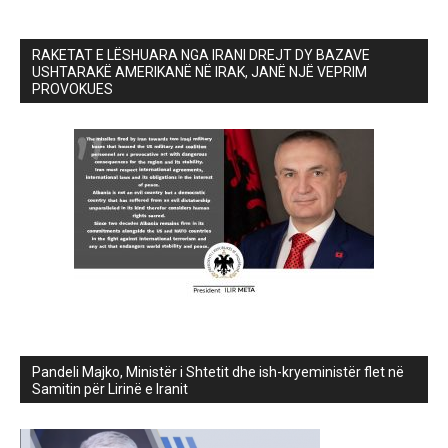
RAKETAT E LËSHUARA NGA IRANI DREJT DY BAZAVE
USHTARAKË AMERIKANË NË IRAK, JANË NJË VEPRIM
PROVOKUES
Pandeli Majko, Ministër i Shtetit dhe ish-kryeministër flet në
Samitin për Lirinë e Iranit