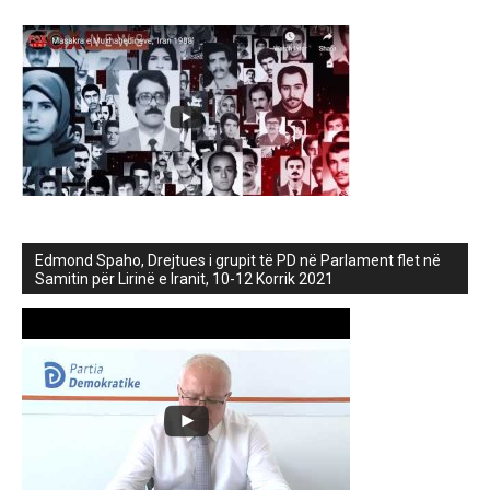
Edmond Spaho, Drejtues i grupit të PD në Parlament flet në
Samitin për Lirinë e Iranit, 10-12 Korrik 2021