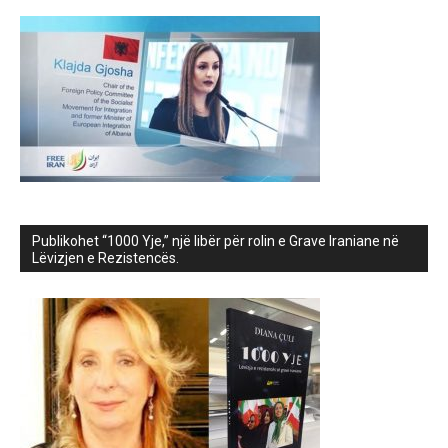
Publikohet “1000 Yje,” një libër për rolin e Grave Iraniane në
Lëvizjen e Rezistencës.