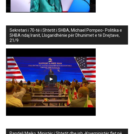
Sekretari i 70-të i Shtetit i SHBA, Michael Pompeo- Politika e
SHBA ndaj Iranit, Llogaridhënie për Dhunimet e të Drejtave,
21/9
Pandeli Majko, Ministër i Shtetit dhe ish -Kryeministër flet në