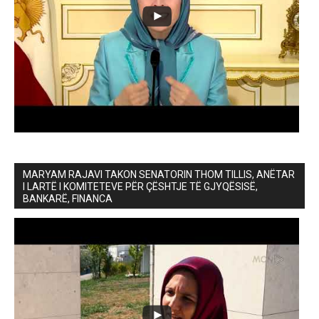
MARYAM RAJAVI TAKON SENATORIN THOM TILLIS, ANËTAR
I LARTË I KOMITETEVE PËR ÇËSHTJE TË GJYQËSISË,
BANKARË, FINANCA