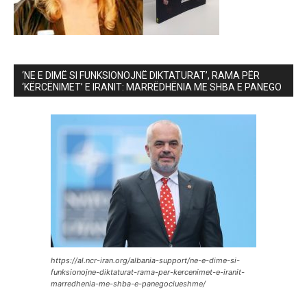
‘NE E DIMË SI FUNKSIONOJNË DIKTATURAT’, RAMA PËR
‘KËRCËNIMET’ E IRANIT: MARRËDHËNIA ME SHBA E PANEGO
https://al.ncr-iran.org/albania-support/ne-e-dime-si-
funksionojne-diktaturat-rama-per-kercenimet-e-iranit-
marredhenia-me-shba-e-panegociueshme/