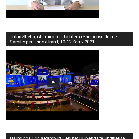
Tritan Shehu, ish -ministri i Jashtëm i Shqipërisë flet në
Samitin për Lirinë e Iranit, 10-12 Korrik 2021
Fjalimi nga Orjola Pampuri, Deputet i Kuvendit të Shqipërisë