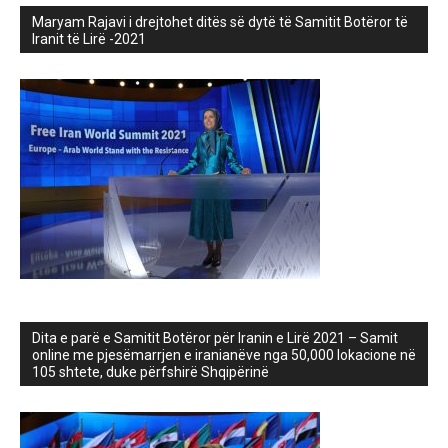
Maryam Rajavi i drejtohet ditës së dytë të Samitit Botëror të
Iranit të Lirë -2021
Dita e parë e Samitit Botëror për Iranin e Lirë 2021 – Samit
online me pjesëmarrjen e iranianëve nga 50,000 lokacione në
105 shtete, duke përfshirë Shqipërinë