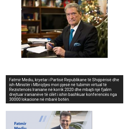
Fatmir Mediu, kryetar i Partisë Republikane të Shqipërisë dhe
ish-Ministër i Mbrojtjes mori pjesë në tubimin virtual të
Rezistencës Iraniane në korrik 2020 dhe mbajti një fjalim
drejtuar iranianëve të cilët i ishin bashkuar konferencës nga
30000 lokacione në mbarë botën.