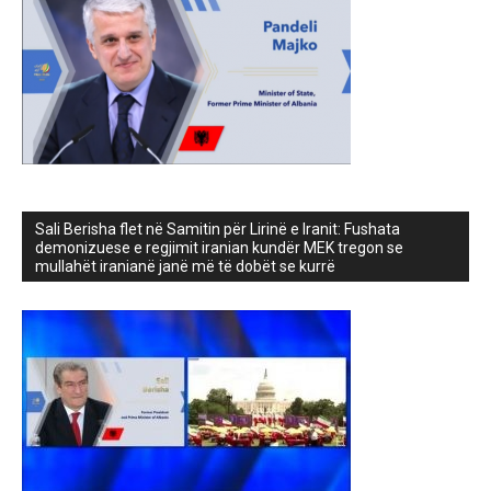
Sali Berisha flet në Samitin për Lirinë e Iranit: Fushata
demonizuese e regjimit iranian kundër MEK tregon se
mullahët iranianë janë më të dobët se kurrë