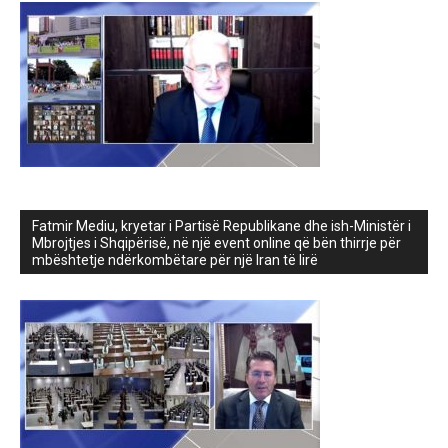
Fatmir Mediu, kryetar i Partisë Republikane dhe ish-Ministër i
Mbrojtjes i Shqipërisë, në një event online që bën thirrje për
mbështetje ndërkombëtare për një Iran të lirë