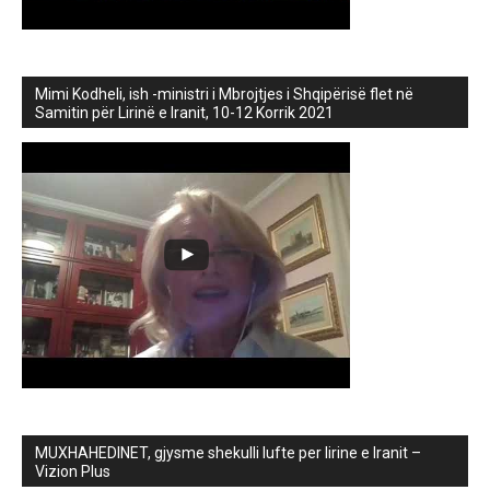
Mimi Kodheli, ish -ministri i Mbrojtjes i Shqipërisë flet në
Samitin për Lirinë e Iranit, 10-12 Korrik 2021
MUXHAHEDINET, gjysme shekulli lufte per lirine e Iranit –
Vizion Plus