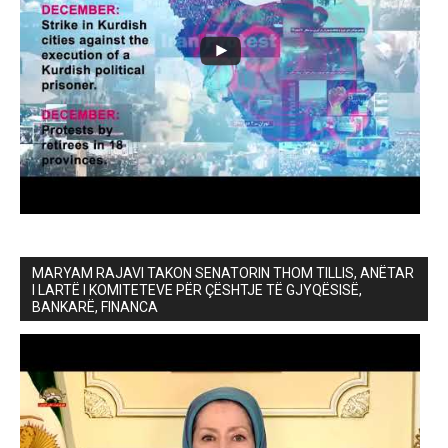
MARYAM RAJAVI TAKON SENATORIN THOM TILLIS, ANËTAR
I LARTË I KOMITETEVE PËR ÇËSHTJE TË GJYQËSISË,
BANKARË, FINANCA