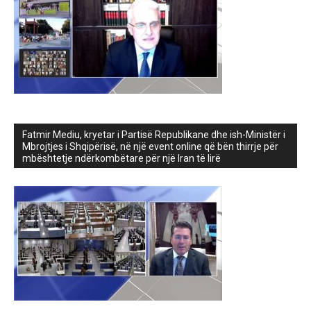
Fatmir Mediu, kryetar i Partisë Republikane dhe ish-Ministër i
Mbrojtjes i Shqipërisë, në një event online që bën thirrje për
mbështetje ndërkombëtare për një Iran të lirë