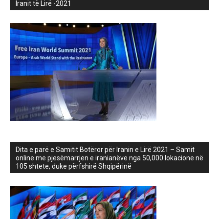
Iranit të Lirë -2021
Dita e parë e Samitit Botëror për Iranin e Lirë 2021 – Samit
online me pjesëmarrjen e iranianëve nga 50,000 lokacione në
105 shtete, duke përfshirë Shqipërinë