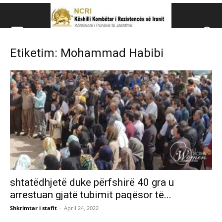
Këshillit Kombëtar të R
Etiketim: Mohammad Habibi
Këshillit Kombëtar të Rezistencës së Iranit (NCRI)
shtatëdhjetë duke përfshirë 40 gra u
arrestuan gjatë tubimit paqësor të...
Shkrimtar i stafit
-
April 24, 2022