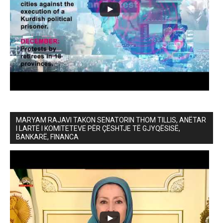
MARYAM RAJAVI TAKON SENATORIN THOM TILLIS, ANËTAR
I LARTË I KOMITETEVE PËR ÇËSHTJE TË GJYQËSISË,
BANKARË, FINANCA