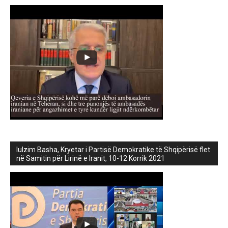
lulzim Basha, Kryetar i Partisë Demokratike të Shqipërisë flet
në Samitin për Lirinë e Iranit, 10-12 Korrik 2021