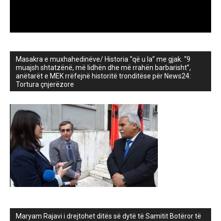
Masakra e muxhahedinëve/ Historia “që u la” me gjak. “9
muajsh shtatzënë, më lidhën dhe më rrahën barbarisht”,
anëtarët e MEK rrëfejnë historitë tronditëse për News24:
Tortura çnjerëzore
Maryam Rajavi i drejtohet ditës së dytë të Samitit Botëror të