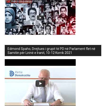
Edmond Spaho, Drejtues i grupit të PD në Parlament flet në
Samitin për Lirinë e Iranit, 10-12 Korrik 2021