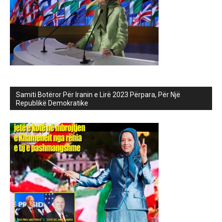
Samiti Botëror Për Iranin e Lirë 2023 Përpara, Për Një
Republikë Demokratike