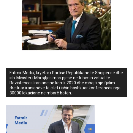
Fatmir Mediu, kryetar i Partisë Republikane të Shqipërisë dhe
ish-Ministër i Mbrojtjes mori pjesë në tubimin virtual të
Rezistencës Iraniane në korrik 2020 dhe mbajti një fjalim
drejtuar iranianëve të cilët i ishin bashkuar konferencës nga
30000 lokacione në mbarë botën.