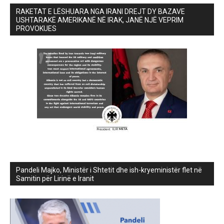
RAKETAT E LËSHUARA NGA IRANI DREJT DY BAZAVE
USHTARAKË AMERIKANË NË IRAK, JANË NJË VEPRIM
PROVOKUES
Pandeli Majko, Ministër i Shtetit dhe ish-kryeministër flet në
Samitin për Lirinë e Iranit