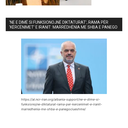
‘NE E DIMË SI FUNKSIONOJNË DIKTATURAT’, RAMA PËR
‘KËRCËNIMET’ E IRANIT: MARRËDHËNIA ME SHBA E PANEGO
https://al.ncr-iran.org/albania-support/ne-e-dime-si-
funksionojne-diktaturat-rama-per-kercenimet-e-iranit-
marredhenia-me-shba-e-panegociueshme/