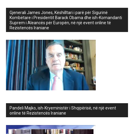
Gjenerali James Jones, Këshilltari i parë për Sigurinë
Kombëtare i Presidentit Barack Obama dhe ish-Komandanti
Suprem i Aleancës për Europën, në një event online të
Rezistencës Iraniane
Pandeli Majko, ish-Kryeministër i Shqipërisë, në një event
online të Rezistencës Iraniane