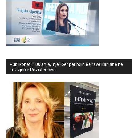
Publikohet “1000 Yje,” një libër për rolin e Grave Iraniane në
Lëvizjen e Rezistencës.