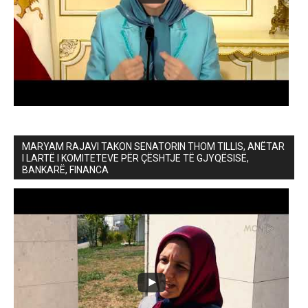
MARYAM RAJAVI TAKON SENATORIN THOM TILLIS, ANËTAR
I LARTË I KOMITETEVE PËR ÇËSHTJE TË GJYQËSISË,
BANKARË, FINANCA