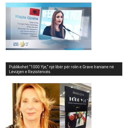
Publikohet “1000 Yje,” një libër për rolin e Grave Iraniane në
Lëvizjen e Rezistencës.