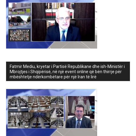
Fatmir Mediu, kryetar i Partisë Republikane dhe ish-Ministër i
Mbrojtjes i Shqipërisë, në një event online që bën thirrje për
mbështetje ndërkombëtare për një Iran të lirë