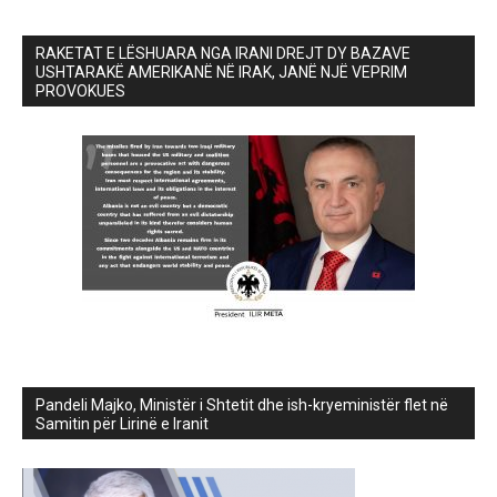
RAKETAT E LËSHUARA NGA IRANI DREJT DY BAZAVE
USHTARAKË AMERIKANË NË IRAK, JANË NJË VEPRIM
PROVOKUES
Pandeli Majko, Ministër i Shtetit dhe ish-kryeministër flet në
Samitin për Lirinë e Iranit