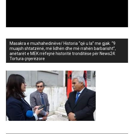
Masakra e muxhahedinëve/ Historia “që u la” me gjak. “9
muajsh shtatzënë, më lidhën dhe më rrahën barbarisht”,
anëtarët e MEK rrëfejnë historitë tronditëse për News24:
Tortura çnjerëzore