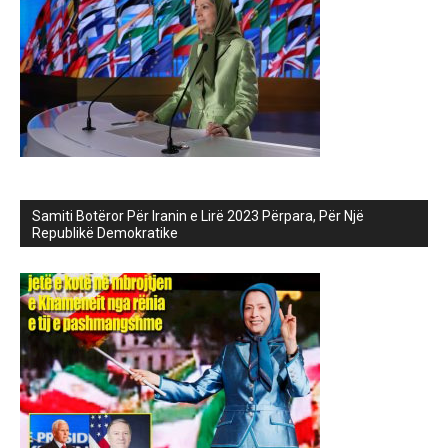
Samiti Botëror Për Iranin e Lirë 2023 Përpara, Për Një
Republikë Demokratike