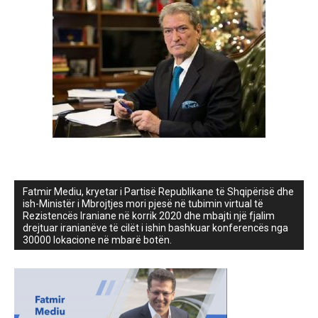
Fatmir Mediu, kryetar i Partisë Republikane të Shqipërisë dhe
ish-Ministër i Mbrojtjes mori pjesë në tubimin virtual të
Rezistencës Iraniane në korrik 2020 dhe mbajti një fjalim
drejtuar iranianëve të cilët i ishin bashkuar konferencës nga
30000 lokacione në mbarë botën.