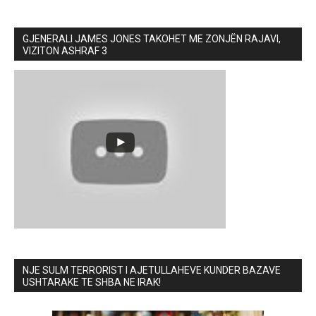
GJENERALI JAMES JONES TAKOHET ME ZONJËN RAJAVI,
VIZITON ASHRAF 3
NJE SULM TERRORIST I AJETULLAHEVE KUNDER BAZAVE
USHTARAKE TE SHBA NE IRAK!