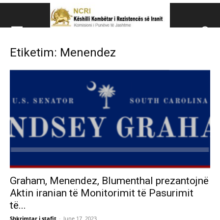
Këshillit Kombëtar të R
Etiketim: Menendez
Këshillit Kombëtar të Rezistencës së Iranit (NCRI)
Graham, Menendez, Blumenthal prezantojnë
Aktin iranian të Monitorimit të Pasurimit
të...
Shkrimtar i stafit
-
June 17, 2023