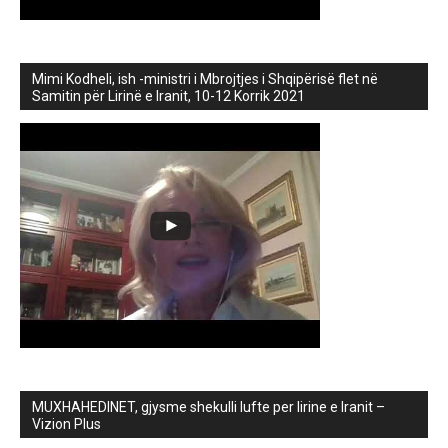
Mimi Kodheli, ish -ministri i Mbrojtjes i Shqipërisë flet në
Samitin për Lirinë e Iranit, 10-12 Korrik 2021
MUXHAHEDINET, gjysme shekulli lufte per lirine e Iranit –
Vizion Plus