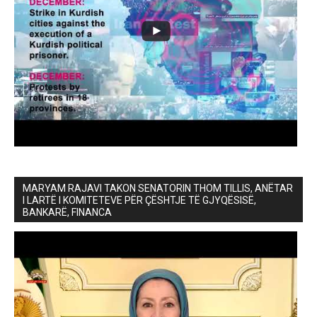
MARYAM RAJAVI TAKON SENATORIN THOM TILLIS, ANËTAR
I LARTË I KOMITETEVE PËR ÇËSHTJE TË GJYQËSISË,
BANKARË, FINANCA