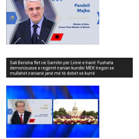
Sali Berisha flet në Samitin për Lirinë e Iranit: Fushata
demonizuese e regjimit iranian kundër MEK tregon se
mullahët iranianë janë më të dobët se kurrë