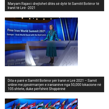
Maryam Rajavi i drejtohet ditës së dytë të Samitit Botëror të
Iranit të Lirë -2021
Dita e parë e Samitit Botëror për Iranin e Lirë 2021 – Samit
online me pjesëmarrjen e iranianëve nga 50,000 lokacione në
105 shtete, duke përfshirë Shqipërinë