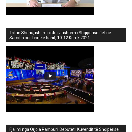
Tritan Shehu, ish -ministri i Jashtëm i Shqipërisë flet në
Samitin për Lirinë e Iranit, 10-12 Korrik 2021
Fjalimi nga Orjola Pampuri, Deputet i Kuvendit të Shqipërisë