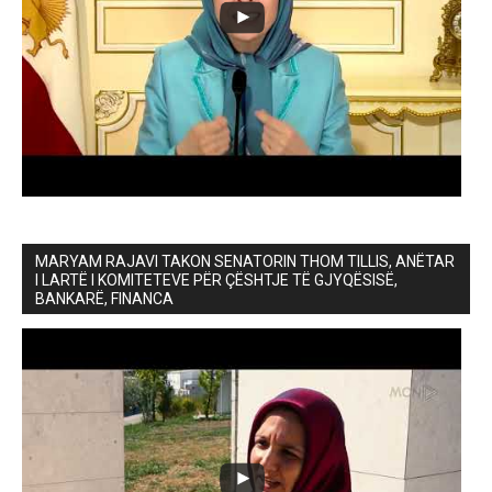
MARYAM RAJAVI TAKON SENATORIN THOM TILLIS, ANËTAR
I LARTË I KOMITETEVE PËR ÇËSHTJE TË GJYQËSISË,
BANKARË, FINANCA