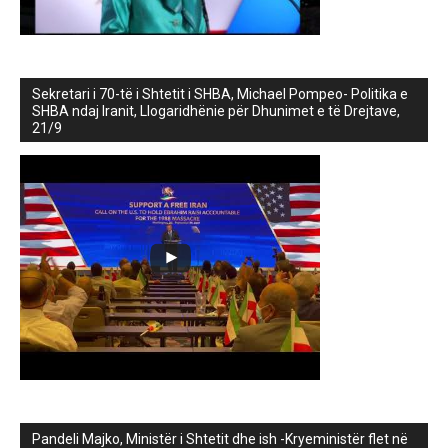
Sekretari i 70-të i Shtetit i SHBA, Michael Pompeo- Politika e
SHBA ndaj Iranit, Llogaridhënie për Dhunimet e të Drejtave,
21/9
Pandeli Majko, Ministër i Shtetit dhe ish -Kryeministër flet në