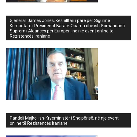
Gjenerali James Jones, Këshilltari i parë për Sigurinë
Kombëtare i Presidentit Barack Obama dhe ish-Komandanti
Suprem i Aleancës për Europën, në një event online të
Rezistencës Iraniane
Pandeli Majko, ish-Kryeministër i Shqipërisë, në një event
online të Rezistencës Iraniane