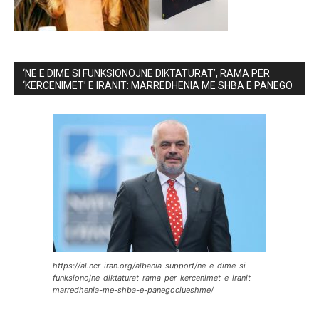
‘NE E DIMË SI FUNKSIONOJNË DIKTATURAT’, RAMA PËR
‘KËRCËNIMET’ E IRANIT: MARRËDHËNIA ME SHBA E PANEGO
https://al.ncr-iran.org/albania-support/ne-e-dime-si-
funksionojne-diktaturat-rama-per-kercenimet-e-iranit-
marredhenia-me-shba-e-panegociueshme/