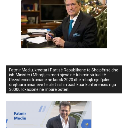
Fatmir Mediu, kryetar i Partisë Republikane të Shqipërisë dhe
ish-Ministër i Mbrojtjes mori pjesë në tubimin virtual të
Rezistencës Iraniane në korrik 2020 dhe mbajti një fjalim
drejtuar iranianëve të cilët i ishin bashkuar konferencës nga
30000 lokacione në mbarë botën.