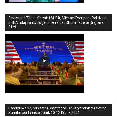
Sekretari i 70-të i Shtetit i SHBA, Michael Pompeo- Politika e
SHBA ndaj Iranit, Llogaridhënie për Dhunimet e të Drejtave,
21/9
Pandeli Majko, Ministër i Shtetit dhe ish -Kryeministër flet në
Samitin për Lirinë e Iranit, 10-12 Korrik 2021