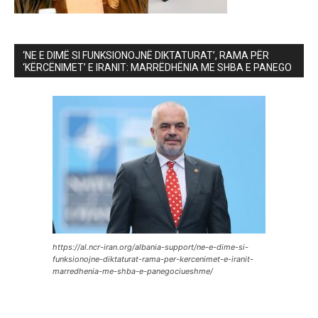
‘NE E DIMË SI FUNKSIONOJNË DIKTATURAT’, RAMA PËR
‘KËRCËNIMET’ E IRANIT: MARRËDHËNIA ME SHBA E PANEGO
https://al.ncr-iran.org/albania-support/ne-e-dime-si-
funksionojne-diktaturat-rama-per-kercenimet-e-iranit-
marredhenia-me-shba-e-panegociueshme/