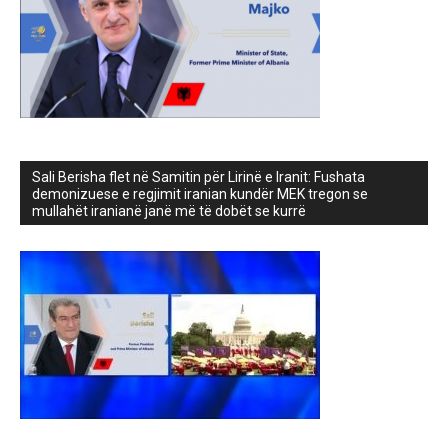
Sali Berisha flet në Samitin për Lirinë e Iranit: Fushata
demonizuese e regjimit iranian kundër MEK tregon se
mullahët iranianë janë më të dobët se kurrë