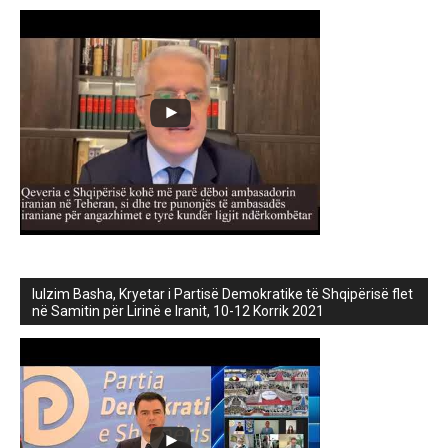
lulzim Basha, Kryetar i Partisë Demokratike të Shqipërisë flet
në Samitin për Lirinë e Iranit, 10-12 Korrik 2021