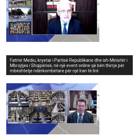
Fatmir Mediu, kryetar i Partisë Republikane dhe ish-Ministër i
Mbrojtjes i Shqipërisë, në një event online që bën thirrje për
mbështetje ndërkombëtare për një Iran të lirë