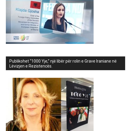
Publikohet “1000 Yje,” një libër për rolin e Grave Iraniane në
Lëvizjen e Rezistencës.