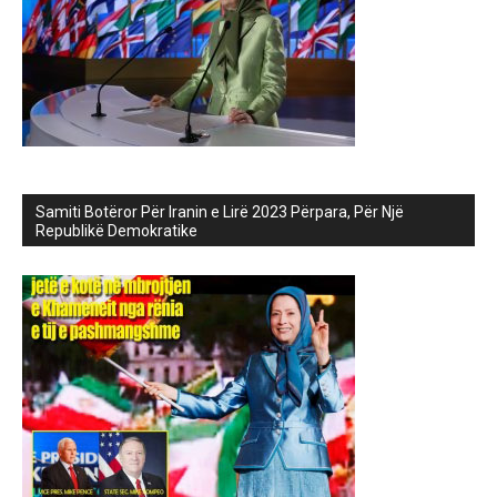
Samiti Botëror Për Iranin e Lirë 2023 Përpara, Për Një
Republikë Demokratike