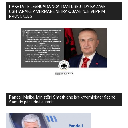
RAKETAT E LËSHUARA NGA IRANI DREJT DY BAZAVE
USHTARAKË AMERIKANË NË IRAK, JANË NJË VEPRIM
PROVOKUES
Pandeli Majko, Ministër i Shtetit dhe ish-kryeministër flet në
Samitin për Lirinë e Iranit