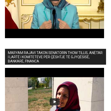
MARYAM RAJAVI TAKON SENATORIN THOM TILLIS, ANËTAR
I LARTË I KOMITETEVE PËR ÇËSHTJE TË GJYQËSISË,
BANKARË, FINANCA