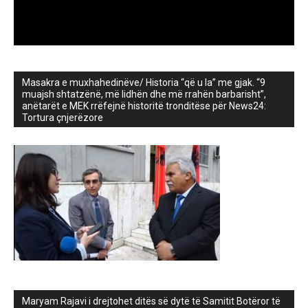
Masakra e muxhahedinëve/ Historia “që u la” me gjak. “9
muajsh shtatzënë, më lidhën dhe më rrahën barbarisht”,
anëtarët e MEK rrëfejnë historitë tronditëse për News24:
Tortura çnjerëzore
Maryam Rajavi i drejtohet ditës së dytë të Samitit Botëror të