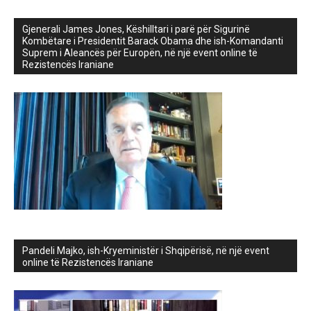
Gjenerali James Jones, Këshilltari i parë për Sigurinë
Kombëtare i Presidentit Barack Obama dhe ish-Komandanti
Suprem i Aleancës për Europën, në një event online të
Rezistencës Iraniane
Pandeli Majko, ish-Kryeministër i Shqipërisë, në një event
online të Rezistencës Iraniane