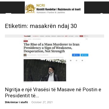
Këshillit Kombëtar të R
Etiketim: masakrën ndaj 30
Këshillit Kombëtar të Rezistencës së Iranit (NCRI)
Ngritja e një Vrasësi të Masave në Postin e
Presidentit të...
Shkrimtar i stafit
-
October 27, 2021