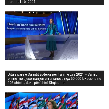
Iranit të Lirë -2021
Dita e parë e Samitit Botëror për Iranin e Lirë 2021 – Samit
online me pjesëmarrjen e iranianëve nga 50,000 lokacione në
105 shtete, duke përfshirë Shqipërinë