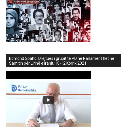
Edmond Spaho, Drejtues i grupit të PD në Parlament flet në
Samitin për Lirinë e Iranit, 10-12 Korrik 2021