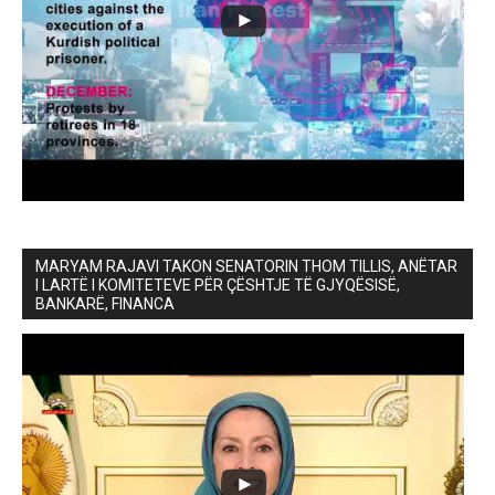
MARYAM RAJAVI TAKON SENATORIN THOM TILLIS, ANËTAR
I LARTË I KOMITETEVE PËR ÇËSHTJE TË GJYQËSISË,
BANKARË, FINANCA