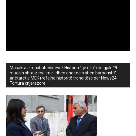
Masakra e muxhahedinëve/ Historia “që u la” me gjak. “9
muajsh shtatzënë, më lidhën dhe më rrahën barbarisht”,
anëtarët e MEK rrëfejnë historitë tronditëse për News24:
Tortura çnjerëzore