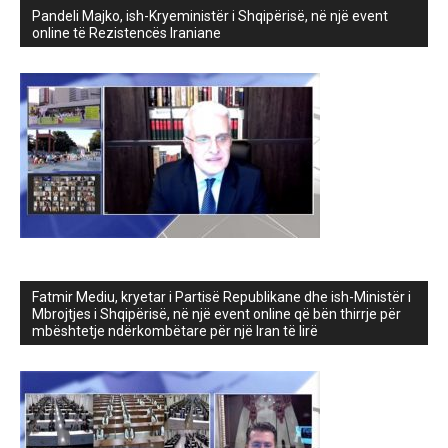
Pandeli Majko, ish-Kryeministër i Shqipërisë, në një event
online të Rezistencës Iraniane
Fatmir Mediu, kryetar i Partisë Republikane dhe ish-Ministër i
Mbrojtjes i Shqipërisë, në një event online që bën thirrje për
mbështetje ndërkombëtare për një Iran të lirë