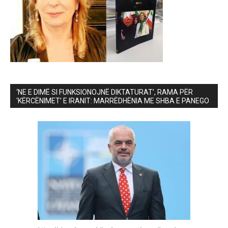
‘NE E DIMË SI FUNKSIONOJNË DIKTATURAT’, RAMA PËR
‘KËRCËNIMET’ E IRANIT: MARRËDHËNIA ME SHBA E PANEGO