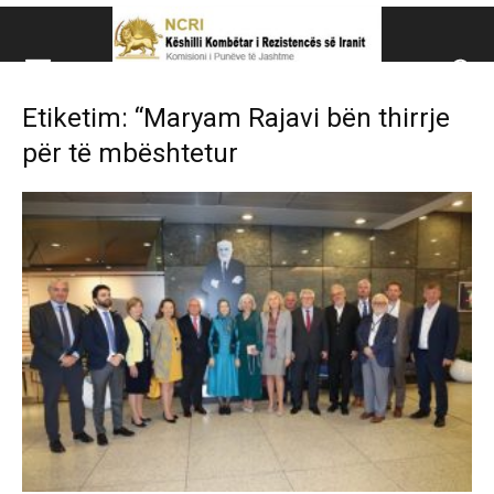
Këshillit Kombëtar të R
Etiketim: “Maryam Rajavi bën thirrje
Këshillit Kombëtar të Rezistencës së Iranit (NCRI)
për të mbështetur