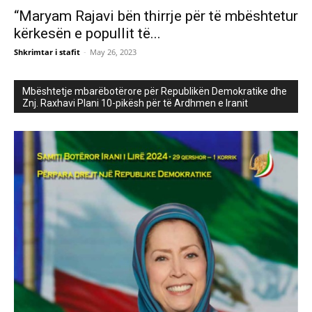
“Maryam Rajavi bën thirrje për të mbështetur
kërkesën e popullit të...
Shkrimtar i stafit
-
May 26, 2023
Mbështetje mbarëbotërore për Republikën Demokratike dhe
Znj. Raxhavi Plani 10-pikësh për të Ardhmen e Iranit