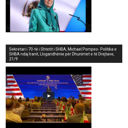
Sekretari i 70-të i Shtetit i SHBA, Michael Pompeo- Politika e
SHBA ndaj Iranit, Llogaridhënie për Dhunimet e të Drejtave,
21/9