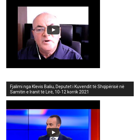
Fjalimi nga Klevis Baliu, Deputet i Kuvendit të Shqipërisë në
Samitin e Iranit të Lirë, 10-12 korrik 2021