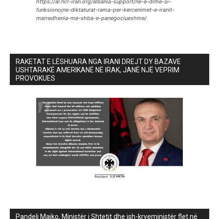
https://al.ncr-iran.org/albania-support/ne-e-dime-si-
funksionojne-diktaturat-rama-per-kercenimet-e-iranit-
marredhenia-me-shba-e-panegociueshme/
RAKETAT E LËSHUARA NGA IRANI DREJT DY BAZAVE
USHTARAKË AMERIKANË NË IRAK, JANË NJË VEPRIM
PROVOKUES
Pandeli Majko, Ministër i Shtetit dhe ish-kryeministër flet në