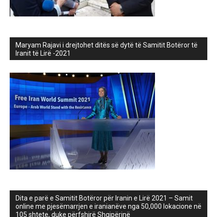
Maryam Rajavi i drejtohet ditës së dytë të Samitit Botëror të
Iranit të Lirë -2021
Dita e parë e Samitit Botëror për Iranin e Lirë 2021 – Samit
online me pjesëmarrjen e iranianëve nga 50,000 lokacione në
105 shtete, duke përfshirë Shqipërinë