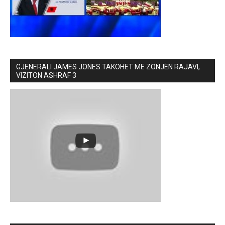
GJENERALI JAMES JONES TAKOHET ME ZONJËN RAJAVI,
VIZITON ASHRAF 3