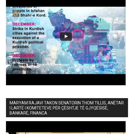
MARYAM RAJAVI TAKON SENATORIN THOM TILLIS, ANËTAR
I LARTË I KOMITETEVE PËR ÇËSHTJE TË GJYQËSISË,
BANKARË, FINANCA