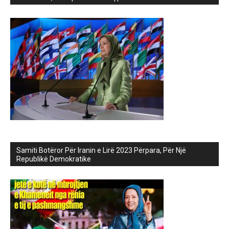
Samiti Botëror Për Iranin e Lirë 2023 Përpara, Për Një
Republikë Demokratike