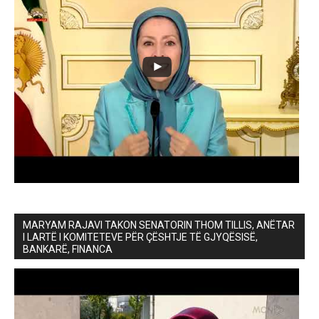
MARYAM RAJAVI TAKON SENATORIN THOM TILLIS, ANËTAR
I LARTË I KOMITETEVE PËR ÇËSHTJE TË GJYQËSISË,
BANKARË, FINANCA