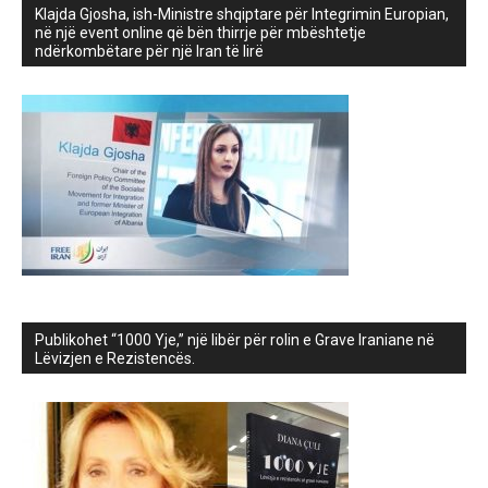
Klajda Gjosha, ish-Ministre shqiptare për Integrimin Europian,
në një event online që bën thirrje për mbështetje
ndërkombëtare për një Iran të lirë
Publikohet “1000 Yje,” një libër për rolin e Grave Iraniane në
Lëvizjen e Rezistencës.