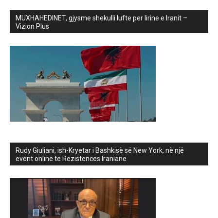
MUXHAHEDINET, gjysme shekulli lufte per lirine e Iranit –
Vizion Plus
Rudy Giuliani, ish-Kryetar i Bashkisë së New York, në një
event online të Rezistencës Iraniane