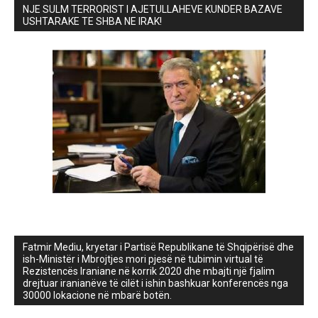
NJE SULM TERRORIST I AJETULLAHEVE KUNDER BAZAVE
USHTARAKE TE SHBA NE IRAK!
Fatmir Mediu, kryetar i Partisë Republikane të Shqipërisë dhe
ish-Ministër i Mbrojtjes mori pjesë në tubimin virtual të
Rezistencës Iraniane në korrik 2020 dhe mbajti një fjalim
drejtuar iranianëve të cilët i ishin bashkuar konferencës nga
30000 lokacione në mbarë botën.