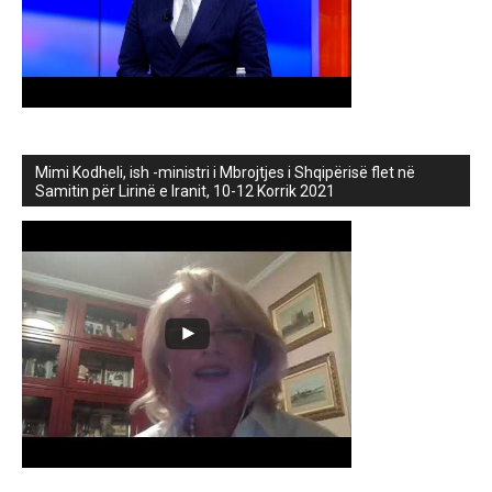
Mimi Kodheli, ish -ministri i Mbrojtjes i Shqipërisë flet në
Samitin për Lirinë e Iranit, 10-12 Korrik 2021