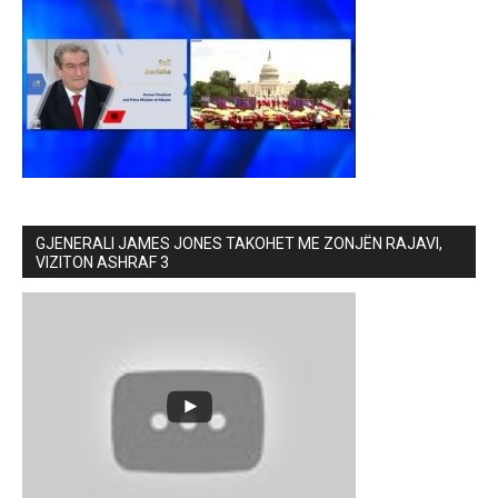
GJENERALI JAMES JONES TAKOHET ME ZONJËN RAJAVI,
VIZITON ASHRAF 3