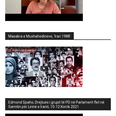
Masakra e Muxhahedineve, ‘Iran 1988’
Edmond Spaho, Drejtues i grupit të PD në Parlament flet në
Samitin për Lirinë e Iranit, 10-12 Korrik 2021