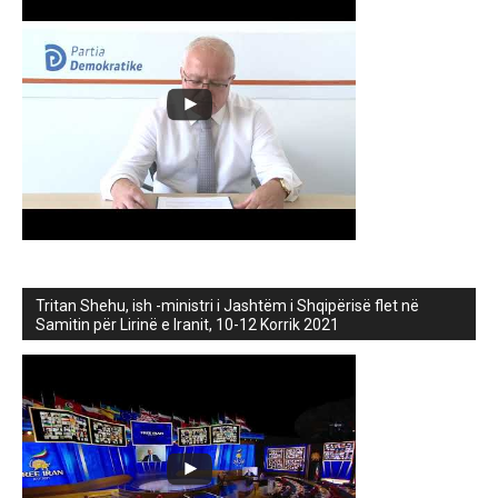
Tritan Shehu, ish -ministri i Jashtëm i Shqipërisë flet në
Samitin për Lirinë e Iranit, 10-12 Korrik 2021