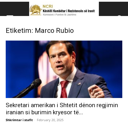
Këshillit Kombëtar të R
Etiketim: Marco Rubio
Këshillit Kombëtar të Rezistencës së Iranit (NCRI)
Sekretari amerikan i Shtetit dënon regjimin
iranian si burimin kryesor të...
Shkrimtar i stafit
-
February 20, 2025