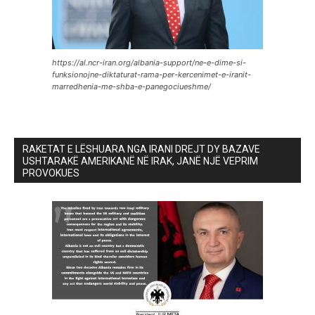
https://al.ncr-iran.org/albania-support/ne-e-dime-si-
funksionojne-diktaturat-rama-per-kercenimet-e-iranit-
marredhenia-me-shba-e-panegociueshme/
RAKETAT E LËSHUARA NGA IRANI DREJT DY BAZAVE
USHTARAKË AMERIKANË NË IRAK, JANË NJË VEPRIM
PROVOKUES