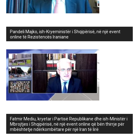
Pandeli Majko, ish-Kryeministër i Shqipërisë, në një event
online të Rezistencës Iraniane
Fatmir Mediu, kryetar i Partisë Republikane dhe ish-Ministër i
Mbrojtjes i Shqipërisë, në një event online që bën thirrje për
mbështetje ndërkombëtare për një Iran të lirë