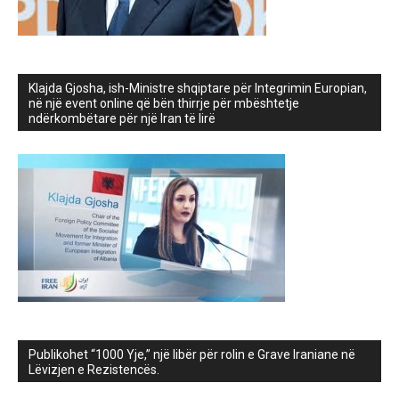
Klajda Gjosha, ish-Ministre shqiptare për Integrimin Europian,
në një event online që bën thirrje për mbështetje
ndërkombëtare për një Iran të lirë
Publikohet “1000 Yje,” një libër për rolin e Grave Iraniane në
Lëvizjen e Rezistencës.