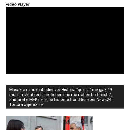
Video Player
Masakra e muxhahedinëve/ Historia “që u la” me gjak. “9
muajsh shtatzënë, më lidhën dhe më rrahën barbarisht”,
anëtarët e MEK rrëfejnë historitë tronditëse për News24:
Tortura çnjerëzore