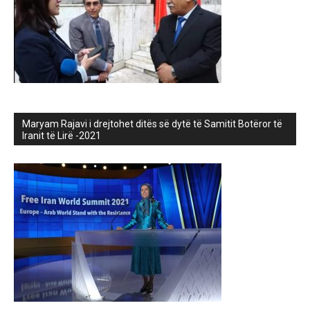
Maryam Rajavi i drejtohet ditës së dytë të Samitit Botëror të
Iranit të Lirë -2021