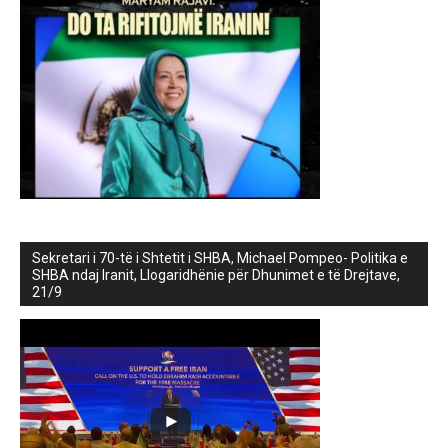
Sekretari i 70-të i Shtetit i SHBA, Michael Pompeo- Politika e
SHBA ndaj Iranit, Llogaridhënie për Dhunimet e të Drejtave,
21/9