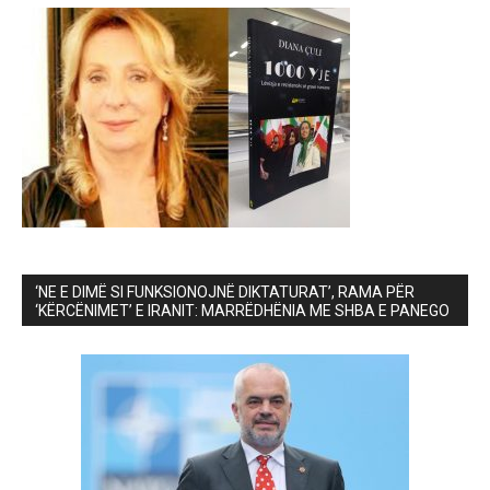
‘NE E DIMË SI FUNKSIONOJNË DIKTATURAT’, RAMA PËR
‘KËRCËNIMET’ E IRANIT: MARRËDHËNIA ME SHBA E PANEGO