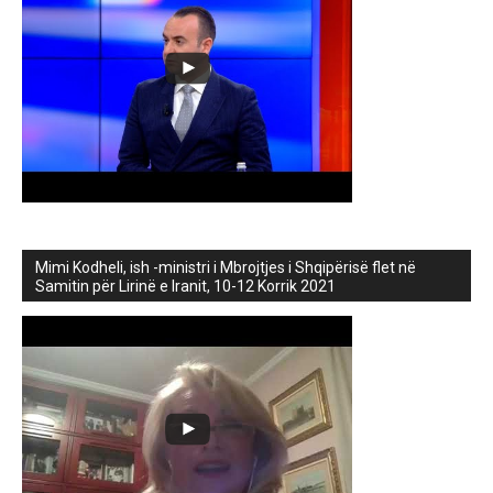
Mimi Kodheli, ish -ministri i Mbrojtjes i Shqipërisë flet në
Samitin për Lirinë e Iranit, 10-12 Korrik 2021