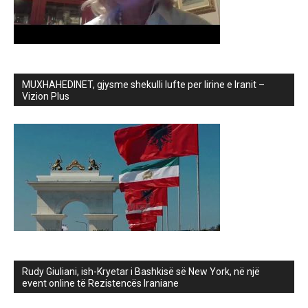
MUXHAHEDINET, gjysme shekulli lufte per lirine e Iranit –
Vizion Plus
Rudy Giuliani, ish-Kryetar i Bashkisë së New York, në një
event online të Rezistencës Iraniane