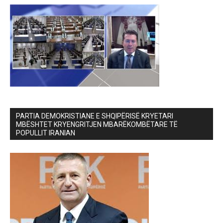
PARTIA DEMOKRISTIANE E SHQIPËRISË KRYETARI
MBËSHTET KRYENGRITJEN MBARËKOMBËTARE TË
POPULLIT IRANIAN