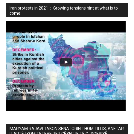
Iran protests in 2021： Growing tensions hint at what is to
come
MARYAM RAJAVI TAKON SENATORIN THOM TILLIS, ANËTAR
I LARTË I KOMITETEVE PËR ÇËSHTJE TË GJYQËSISË,