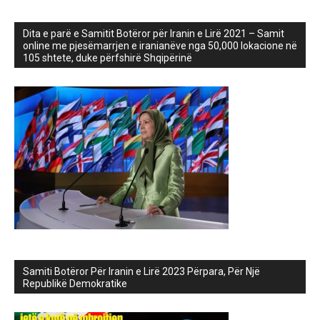
Dita e parë e Samitit Botëror për Iranin e Lirë 2021 – Samit
online me pjesëmarrjen e iranianëve nga 50,000 lokacione në
105 shtete, duke përfshirë Shqipërinë
Samiti Botëror Për Iranin e Lirë 2023 Përpara, Për Një
Republikë Demokratike