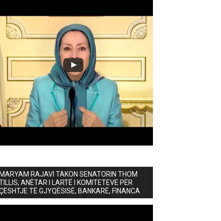
MARYAM RAJAVI TAKON SENATORIN THOM
TILLIS, ANËTAR I LARTË I KOMITETEVE PËR
ÇËSHTJE TË GJYQËSISË, BANKARË, FINANCA