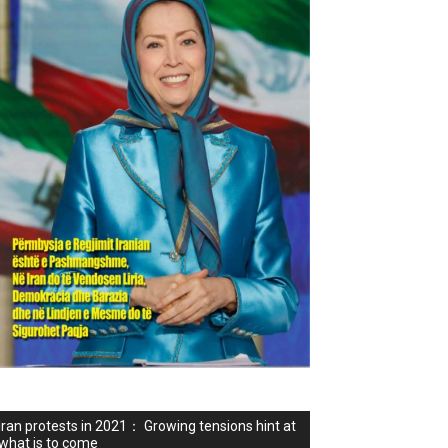
Iran protests in 2021： Growing tensions hint at
what is to come