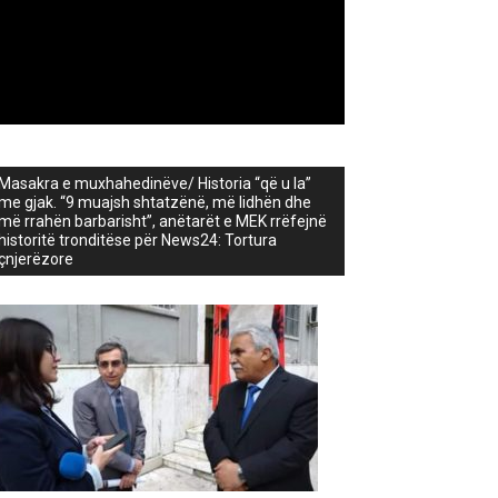
Masakra e muxhahedinëve/ Historia “që u la”
me gjak. “9 muajsh shtatzënë, më lidhën dhe
më rrahën barbarisht”, anëtarët e MEK rrëfejnë
historitë tronditëse për News24: Tortura
çnjerëzore