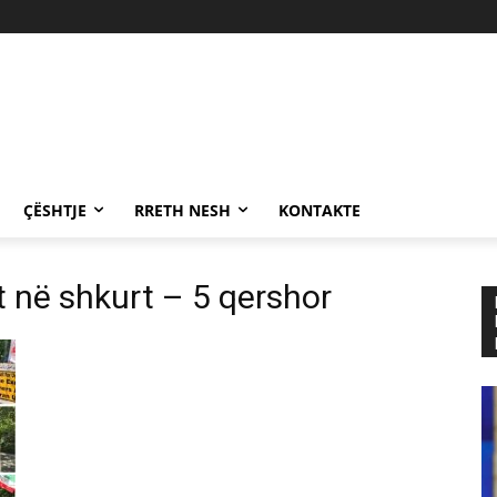
ÇËSHTJE
RRETH NESH
KONTAKTE
it në shkurt – 5 qershor