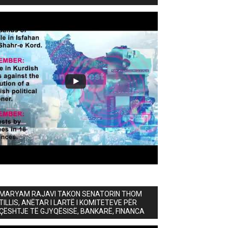
MARYAM RAJAVI TAKON SENATORIN THOM
TILLIS, ANËTAR I LARTË I KOMITETEVE PËR
ÇËSHTJE TË GJYQËSISË, BANKARË, FINANCA