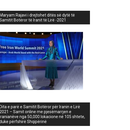
Maryam Rajavi i drejtohet ditës së dytë të
Samitit Botëror të Iranit të Lirë -2021
Dita e parë e Samitit Botëror për Iranin e Lirë
2021 – Samit online me pjesëmarrjen e
iranianëve nga 50,000 lokacione në 105 shtete,
duke përfshirë Shqipërinë