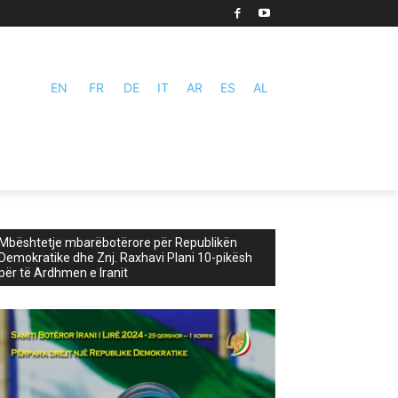
EN
FR
DE
IT
AR
ES
AL
Mbështetje mbarëbotërore për Republikën
Demokratike dhe Znj. Raxhavi Plani 10-pikësh
për të Ardhmen e Iranit